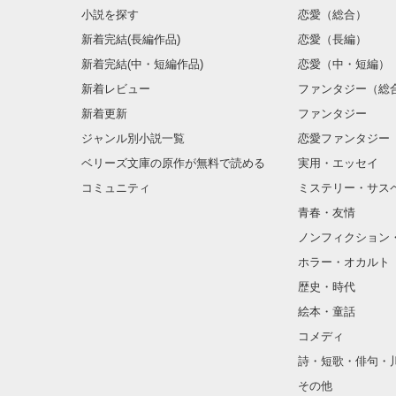
小説を探す
恋愛（総合）
新着完結(長編作品)
恋愛（長編）
新着完結(中・短編作品)
恋愛（中・短編）
新着レビュー
ファンタジー（総
新着更新
ファンタジー
そう、神の罰ゲ
ジャンル別小説一覧
恋愛ファンタジー
ベリーズ文庫の原作が無料で読める
実用・エッセイ
コミュニティ
ミステリー・サス
青春・友情
ノンフィクション
ホラー・オカルト
歴史・時代
絵本・童話
コメディ
詩・短歌・俳句・
その他