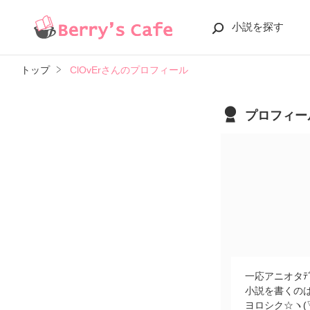
小説を探す
トップ
ClOvErさんのプロフィール
プロフィー
一応アニオタﾃﾞｽ
小説を書くの
ヨロシク☆ヽ(▽