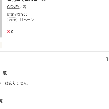
ClOvEr
／著
総文字数/966
11ページ
その他
のだろう…



0
〓〓〓〓〓〓〓〓
作
い者だけ

作品を読む
一覧
ストはありません。
覧