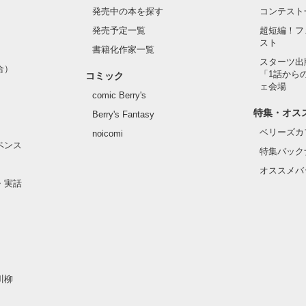
発売中の本を探す
コンテスト
発売予定一覧
超短編！フ
スト
書籍化作家一覧
スターツ出
合）
「1話から
コミック
ェ会場
comic Berry's
ームが…
特集・オス
Berry's Fantasy
ベリーズカ
noicomi
作品を読む
ペンス
特集バック
オススメバ
・実話
川柳