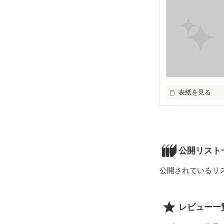
狡…

何故こんな者を

私は作り出した
私が馬鹿だった。
表紙を見る
そうだ！

〓〓〓〓〓〓〓
今から必要の無
公開リスト
公開されているリ
レビュー一