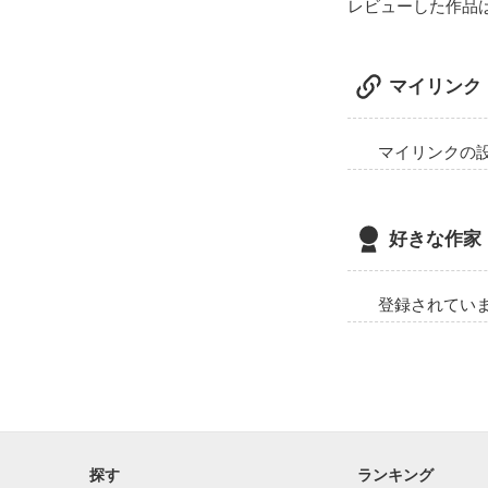
レビューした作品
消していこう！

マイリンク
マイリンクの
好きな作家
死のゲームが

登録されてい
今、始まる…

探す
ランキング