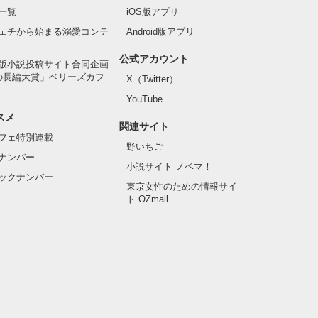
一覧
iOS版アプリ
ェチから始まる溺愛コンテ
Android版アプリ
公式アカウント
版小説投稿サイト合同企画
の長編大賞」ベリーズカフ
X（Twitter）
YouTube
スメ
関連サイト
フェ特別連載
野いちご
ナンバー
小説サイト ノベマ！
ックナンバー
東京女性のための情報サイ
ト OZmall