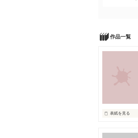
作品一覧
表紙を見る
人間は汚い…

醜い…
