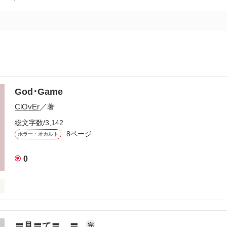
God･Game
ClOvEr
／著
総文字数/3,142
8ページ
ホラー・オカルト
0
〓見〓て〓…〓
完