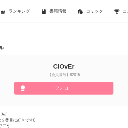
ランキング
書籍情報
コミック
コ
ル
ClOvEr
【会員番号】92015
フォロー
///
は２番目に好きです
⌒*)