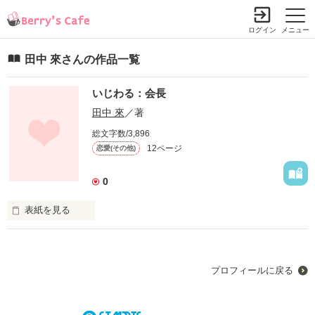
ログイン
メニュー
田中 來さんの作品一覧
いじわる：会長
田中 來
／著
総文字数/3,896
12ページ
恋愛(その他)
0
表紙を見る
プロフィールに戻る