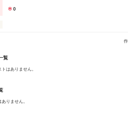
しの人生を大きく変えてくれた…

0


わるだろう…

涙を拭ってわたしは旅立つよ…
作
だ。

作品を読む
一覧
ストはありません。
と…

覧
と…

はありません。

