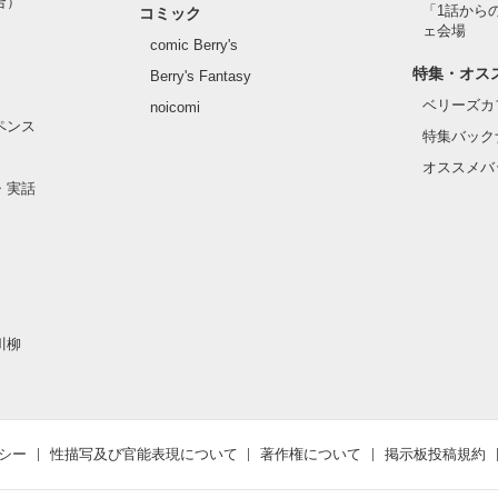
合）
「1話から
コミック
ェ会場
comic Berry's
特集・オス
Berry's Fantasy
ベリーズカ
noicomi
ペンス
特集バック
オススメバ
・実話
川柳
シー
性描写及び官能表現について
著作権について
掲示板投稿規約