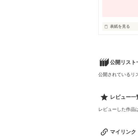
その一言がわた
ねえ，

『ありがとう…』
を何回言えば伝
表紙を見る
今拭いきれない
私ｯて…

普通じゃないん
きｯと…

公開リスト
公開されているリ
言いたくないこ
言えないこと…

レビュー一
黙っていたいこ
レビューした作品
黙っていること…
マイリンク
ｱｶｾﾅｲ過去が…
