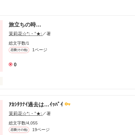
旅立ちの時…
茉莉花☆*:・°★:
／著
総文字数/1
1ページ
恋愛(その他)
0
ていなければ，

自分の命を落としていたかもしれない…

ｱｶｼﾀｸﾅｲ過去は…ｲｯﾊﾟｲ
茉莉花☆*:・°★:
／著
しに言ってくれた…

総文字数/4,055
て』

19ページ
恋愛(その他)