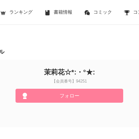
ランキング
書籍情報
コミック
コ
ル
茉莉花☆*:・°★:
【会員番号】94251
フォロー