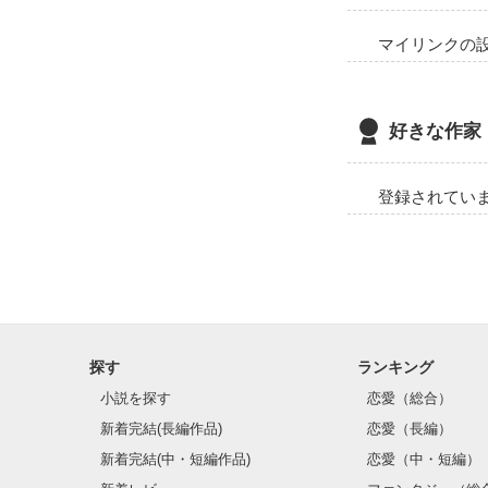
ｲｯﾊﾟｲ。
マイリンクの
好きな作家
登録されてい
探す
ランキング
小説を探す
恋愛（総合）
新着完結(長編作品)
恋愛（長編）
新着完結(中・短編作品)
恋愛（中・短編）