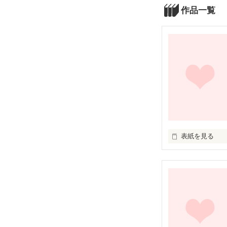
作品一覧
表紙を見る
あなたに出会え
わたしは自分で
あなたが，わた
『俺の為に生き