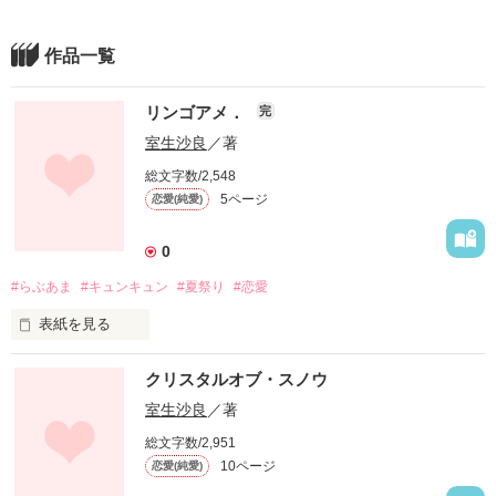
作品一覧
リンゴアメ．
完
室生沙良
／著
総文字数/2,548
5ページ
恋愛(純愛)
0
#らぶあま
#キュンキュン
#夏祭り
#恋愛
表紙を見る
14歳、夏祭り、好きな男の子とふたりきり。

クリスタルオブ・スノウ
+ short short story +

室生沙良
／著
2300
総文字数/2,951
10ページ
恋愛(純愛)