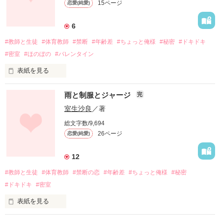
15ページ
恋愛(純愛)
ふたりの秘密が始まった。

「ずっと好きだった」って言ったら

6
彼は

#教師と生徒
#体育教師
#禁断
#年齢差
#ちょっと俺様
#秘密
#ドキドキ
#密室
#ほのぼの
#バレンタイン
どんな顔するだろう・・・

表紙を見る
彼の大きな手と逞しい指に

雪の朝。

雨と制服とジャージ
完
触れられている時だけが

17歳の

私は、もうすぐ卒業する。

室生沙良
／著
どこにでもいるふたりの

生きてる実感が湧く。

雪の冬の夜の日のはなし。

総文字数/9,694
秋の雨の日に交わした約束、

26ページ
恋愛(純愛)
先生は覚えてる？

very short love story

12
-*-*-*-*-*-

#教師と生徒
#体育教師
#禁断の恋
#年齢差
#ちょっと俺様
#秘密
・-*-*-+☆+-*-*-・

***

#ドキドキ
#密室
ごく普通の

遠野　あかり

甘いチョコ。

表紙を見る
ﾄｵﾉ ｱｶﾘ

2017.5.19　START

雨の日。
