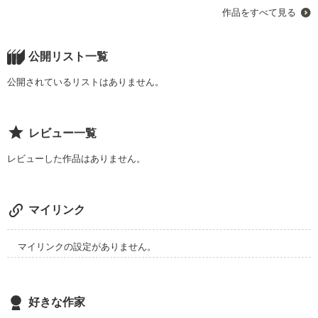
×

作品をすべて見る
体育教官室。

初心者ですが、

よろしくお願いします。
サッカー部

私は先生の前で服を脱ぎ捨てた。

藤堂　悠人

バレンタインの朝、降り積もる雪。

公開リスト一覧
ﾄｳﾄﾞｳ ﾕｳﾄ

作品を読む
・-*-*-+☆+-*-*-・

公開されているリストはありません。
-*-*-*-*-*-
はだけた肌に熱いキスが落ちる。

作品を読む
レビュー一覧
黒い傘。

ハプニングに後押しされて、

レビューした作品はありません。
体育教官室。

近づいていく二人の話。

マイリンク
雨で透けたシャツ。

マイリンクの設定がありません。
先生の車と、一人暮らしの家。

・-*-*-+☆+-*-*-・

濱崎 深月（はまさき みつき）JK3

好きな作家
ハプニングに後押しされて、

×
