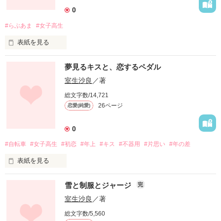
作品を読む
0
#らぶあま
#女子高生
表紙を見る
ちらちらと降る粉雪を

夢見るキスと、恋するペダル
二人で見上げた

室生沙良
／著
総文字数/14,721
26ページ
恋愛(純愛)
冷たい空気

0
凍りそうな頬

#自転車
#女子高生
#初恋
#年上
#キス
#不器用
#片思い
#年の差
白い吐息の向こうには

表紙を見る
大好きなひと

***

雪と制服とジャージ
完
室生沙良
／著
涙を見せてしまった日から

今、私が

総文字数/5,560