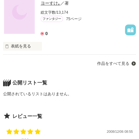
隊長の心の叫びが木霊する！

ユート 

ヨーすけ｡
／著
超官能的お引っ越し小説 

それでいいのか!?

総文字数/13,174
彼を待ち受ける仕事は？さらに…… 

というツッコミにも動じない厚顔無知な四面楚歌！

75ページ
ファンタジー
0
って どう？ 

衝撃のラストは1ﾍﾟｰｼﾞ目

気になった方は、読むをクリック！ 

表紙を見る
一部の読者に絶大な人気を誇るキャラ 

作品をすべて見る
素敵レビューいただきました！ 

レビュー有り難う！ 

『ハイパー隊長』 

サンクスです！ 

今回の旅は……

公開リスト一覧
高杉 誠さん 

高杉 誠さん 

高杉 誠さん 

公開されているリストはありません。
桜沢リンさん 

げっこさん

落ちるだけ？

コウダーさん 

蜘蛛谷レンズさん

素敵なレビューをありがとう!! 

レビュー一覧
田口 央さん 

イチカ♀さん

ついに完結！ 

ぷきんさん 

2008/12/06 08:55
田口央さん
