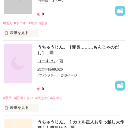
3ページ
その他
0
#雑談
#ボヤキ
#焼き肉定食
表紙を見る
何でも受け付けます！ 

うちゅうじん。［隊長………もんじゃのだ
よろず窓口です！ 

し］
完
よーすけ。の作品の感想、御意見から自分自身の近況報告､旦
ヨーすけ｡
／著
那の愚痴はもとより上司への文句まで？ 

総文字数/69,626
240ページ
ファンタジー
自由にお使いください！ 

0
#隊長
#面倒くさい
#焼き肉
#自虐的
本文としての内容は、読んでくれると｢ちょっと｣嬉しい。 

表紙を見る
｢隊長シリーズ｣が始まってからどれ位になったの？

うちゅうじん。〔 カエル星人お引っ越し大作
戦！〕隊長は？
完