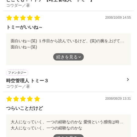
コウダー／著
ご感想などは『よろず窓口』までお願いします。 

2008/10/09 14:55
トミーがいいね～
面白いね～(笑) １作目から読んでいるけど、(笑)の腕を上げているように思います！ 近く４が出てくると思うけど、今から期待して待っていますよ～(笑)
作品を読む
面白いね～(笑)
１作目から読んでいるけど、(笑)の腕を上げているように思いま
続きを見る
す！
近く４が出てくると思うけど、今から期待して待っていますよ～
ファンタジー
(笑)
時空管理人 トミー３
コウダー／著
2008/08/29 13:31
つらいことだけど
大人になっていく、一つの経験なのかな 愛情という感情は時に非情な行動を起こすもの､ なんですよね。
大人になっていく、一つの経験なのかな