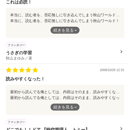
これは必読！
蜘蛛谷レンズさん

作品を読む
今回は、ＣＭ付きになりました！  

本当に有り難う御座います！

弥生みとささん

本当に、読む者を、否応無しに引き込んでしまう秋山ワールド！ 素直に面白い物を読みたければ、迷わず｢うさぎの学習｣を、お薦めします！
ご参加頂いた作家の皆様有難う御座いました！ 

本当に、読む者を、否応無しに引き込んでしまう秋山ワールド！
続きを見る
ありがとうございました 

感想ノートを閉じています。 

素直に面白い物を読みたければ、迷わず｢うさぎの学習｣を、お薦
レビューサンクス！

めします！
ご感想などは『よろず窓口』までお願いします。 

ファンタジー
桜沢リンさん 

うさぎの学習
現在、感想ノートを閉じております。 

秋山まゆみ／著
げっこさん 

ご感想などは『よろず窓口』までお願いします。 

2008/10/26 12:31
高杉誠さん

作品を読む
読みやすくなった！
愛してますよおーっ 

最初から読んでる俺としては、内容はそのまま、読みやすくなってスラッと行ける感じ！ トミーに興味を持ったら､まずはこの作品を進めたいね！
最初から読んでる俺としては、内容はそのまま、読みやすくなっ
作品を読む
てスラッと行ける感じ！
続きを見る
トミーに興味を持ったら､まずはこの作品を進めたいね！
ファンタジー
感想ノートを閉じています。 

どこでも！！ドア 【時空管理人 トミー】