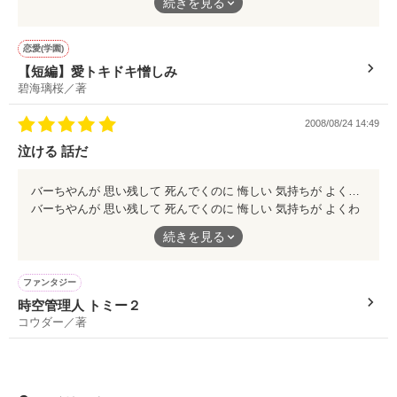
続きを見る
愛情という感情は時に非情な行動を起こすもの､
なんですよね。
恋愛(学園)
【短編】愛トキドキ憎しみ
碧海璃桜／著
2008/08/24 14:49
泣ける 話だ
バーちやんが 思い残して 死んでくのに 悔しい 気持ちが よくわかる タイムマシーンが あったら 過去に 戻って やり直したい よね♪ (笑)(笑)(泣)
バーちやんが 思い残して 死んでくのに 悔しい 気持ちが よくわ
かる タイムマシーンが あったら 過去に 戻って やり直したい よ
続きを見る
ね♪
(笑)(笑)(泣)
ファンタジー
時空管理人 トミー２
コウダー／著