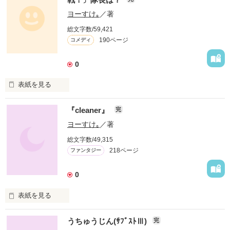
実は、その陰でもう一つ、とてつもない闘いが始まっていた 

ヨーすけ｡
／著
作品を読む
総文字数/59,421
何時の間にかそれは日本中を静かに巻き込んでゆく 

190ページ
コメディ
0
普段 オトボケな隊長が挑む、日本の生態系の危機的状況 

表紙を見る
この局面を隊長は救うことが出来るのか!?

多摩川公園に事件発生！ 

『cleaner』
完
公園の生態系に危機が訪れることに？ 

そして日本の運命は…… 

ヨーすけ｡
／著
困ったのは、人間に疎まれてる小動物と昆虫達！ 

総文字数/49,315
今こそ、あの男の出番！ 

(そんなデカい話なのかっ!?しかも主役の隊長がなかなか出てこ
218ページ
ファンタジー
ないしっ！) 

のはずだったのだが、何故だか別キャラクターが主役？ 

0
表紙を見る
それはないだろう～？

近未来の社会で、クリーナー(掃除屋)の世界に身を置く青年  

なんだかんだ言っている間に、いつの間にか完結しているとい
うちゅうじん(ｻﾌﾞｽﾄⅢ)
完
うオチ。
