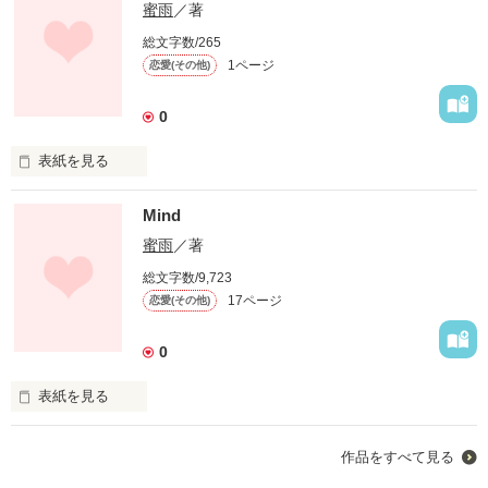
蜜雨
／著
総文字数/265
1ページ
恋愛(その他)
0
表紙を見る
近くて遠い。

Mind
そんな切ない感情を

蜜雨
／著
貴方は抱いたことがありますか・・・？
総文字数/9,723
17ページ
恋愛(その他)
作品を読む
0
表紙を見る
下手ですが切ない系を

作品をすべて見る
書いてみたくなりました。
