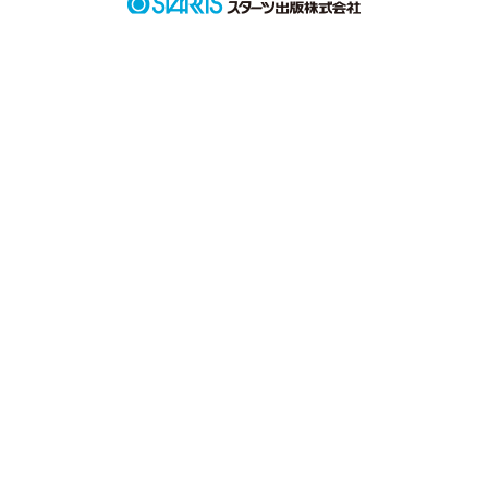
見上げた空は

私を見守っていた

見上げた空は

優しかった

もう一度だけ

空を見上げてみたら

なんだか泣けてきた
作品を読む