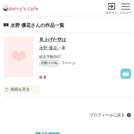
ログイン
メニュー
水野 優花さんの作品一覧
見上げた空は
水野 優花
／著
総文字数/507
7ページ
恋愛(その他)
0
表紙を見る
見上げた空は

感情を持っていた

プロフィールに戻る
見上げた空は

心を持っていた
