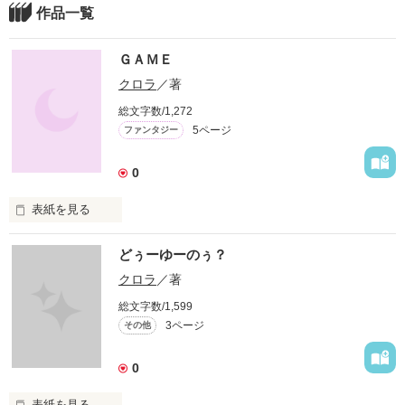
作品一覧
ＧＡＭＥ
クロラ
／著
総文字数/1,272
5ページ
ファンタジー
0
表紙を見る
どぅーゆーのぅ？
  私たちの住むこの世界は

クロラ
／著
　本当に『現実』なのだろ

総文字数/1,599
3ページ
その他
うか・・・・？
0
作品を読む
表紙を見る