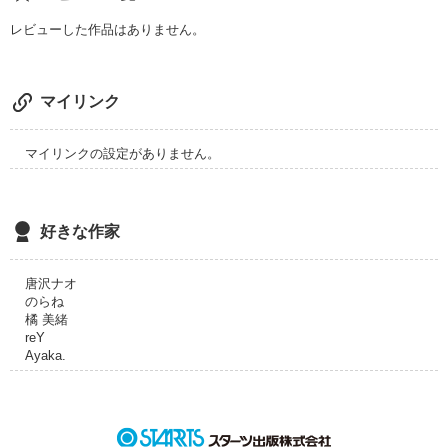
レビューした作品はありません。
　二人は図書館で出会った。

　『貴女は選ばれました！』と告げるコウ。

マイリンク
　｢あたしは絶対に嫌！！｣と逃げる友。

マイリンクの設定がありません。
　コウに捕まり、渋々夢を渡ることを了解した友が見た夢と
は・・・・・

好きな作家
唐沢ナオ
のらね
橘 美緒
reY
Ayaka.
  皆様の時間があるときに、

『ちょっと読んでみようかな』って思ってもらえるように精進
しますんで、
