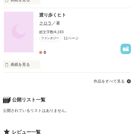
渡り歩くヒト
クロラ
／著
総文字数/4,193
11ページ
ファンタジー
あなたは、

生きる意味を見出だしていますか？

0
表紙を見る
本が大好きな女の子

答えを持っている人は何人いるだろう？
作品をすべて見る
　 藤木 友

作品を読む
公開リスト一覧
  　謎のヒト

公開されているリストはありません。
    　 コウ

レビュー一覧