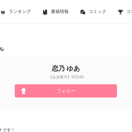
ランキング
書籍情報
コミック
コ
ル
恋乃 ゆあ
【会員番号】975190
フォロー
！
ﾕｱ です！