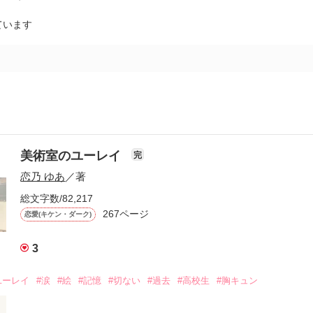
ています
美術室のユーレイ
完
恋乃 ゆあ
／著
総文字数/82,217
267ページ
恋愛(キケン・ダーク)
3
ユーレイ
#涙
#絵
#記憶
#切ない
#過去
#高校生
#胸キュン