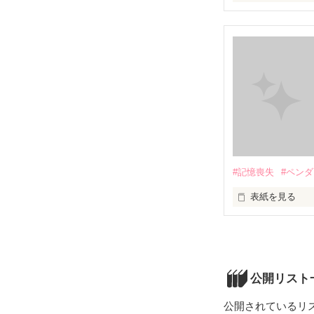
「俺、自殺した
私の前に現れた
#記憶喪失
#ペン
表紙を見る
交わる此岸と彼
ある日、１つの
そこからがはじ
公開リスト
公開されているリ