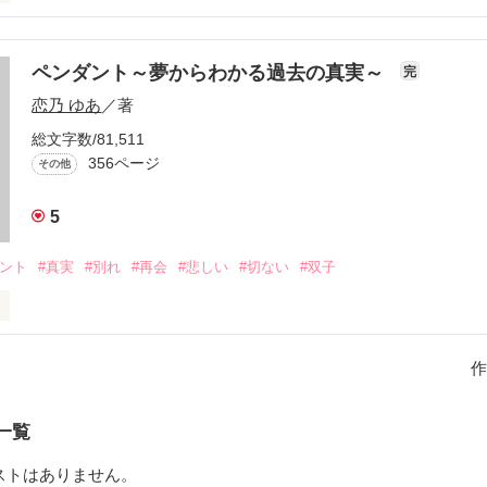
ペンダント～夢からわかる過去の真実～
完
恋乃 ゆあ
／著
ユーレイなんだ」

総文字数/81,511
356ページ
その他
5
彼はそう言い放った。

ダント
#真実
#別れ
#再会
#悲しい
#切ない
#双子
岸の世界。

夢を見た。

作
まりだった。

一覧
ストはありません。