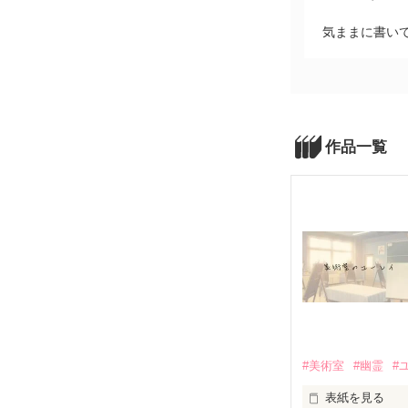
気ままに書い
作品一覧
#美術室
#幽霊
#
表紙を見る