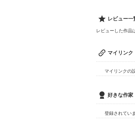
彼はユーレイな
レビュー一
「俺が舞空を守
知らなかった'過去
レビューした作品
『夢』によって
「だからあんま
マイリンク
マイリンクの
「そんなこと言
好きな作家
物心ついたとき
登録されてい
私は生きていて