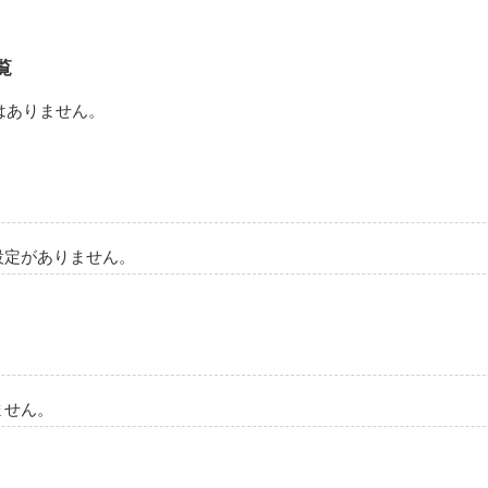
のに、彼の行動にドキドキしてしまう。

覧
ればいいだけなんだけどね」

'が

はありません。
解き明かされていく。

りそういうかわいい顔しないほうがいいよ。わかった？｣

設定がありません。
われると我慢できなくなるわけ、わかる？」

から一時も離さず持っていたペンダント。

ません。
彼は死んでいる。
