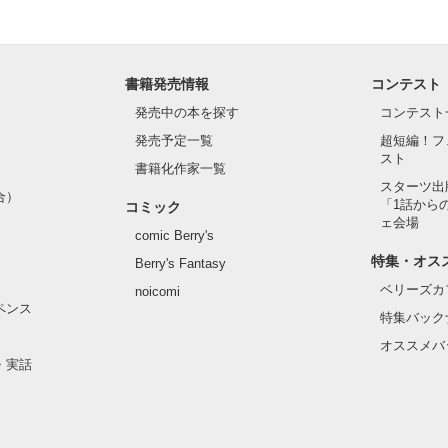
関係がずっと続くと思っていた。

によって未来の扉が開く___。

書籍発売情報
コンテスト
発売中の本を探す
コンテスト
作品を読む
発売予定一覧
超短編！フ
スト
書籍化作家一覧
スターツ出
合）
「1話から
コミック
ェ会場
comic Berry's
特集・オス
Berry's Fantasy
とを知る権利なんてないんだよ」

ベリーズカ
noicomi
ペンス
特集バック
オススメバ
・実話
に立ちふさがる壁は大きかった。
