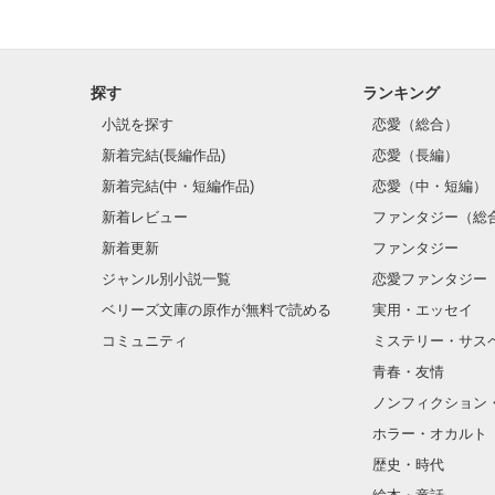
こんな不思議な
このペンダント
探す
ランキング
小説を探す
恋愛（総合）
新着完結(長編作品)
恋愛（長編）
でも

新着完結(中・短編作品)
恋愛（中・短編）
新着レビュー
ファンタジー（総
新着更新
ファンタジー
ジャンル別小説一覧
恋愛ファンタジー
ベリーズ文庫の原作が無料で読める
実用・エッセイ
「お前に俺のこ
コミュニティ
ミステリー・サス
青春・友情
ノンフィクション
ホラー・オカルト
此岸と彼岸の間
歴史・時代