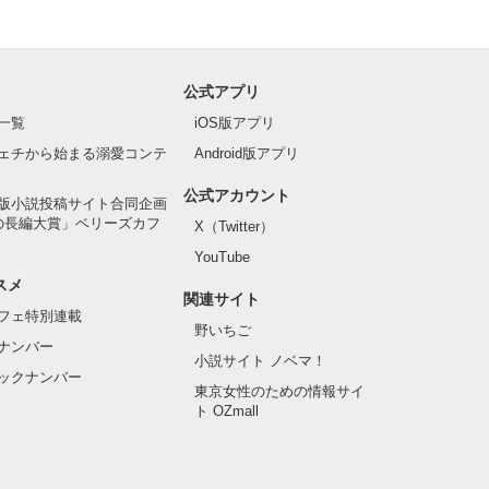
公式アプリ
一覧
iOS版アプリ
ェチから始まる溺愛コンテ
Android版アプリ
公式アカウント
版小説投稿サイト合同企画
の長編大賞」ベリーズカフ
X（Twitter）
YouTube
スメ
関連サイト
フェ特別連載
野いちご
ナンバー
小説サイト ノベマ！
ックナンバー
東京女性のための情報サイ
ト OZmall