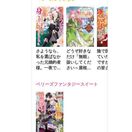
きます～
さようなら、
どうぞ好きな
陰で国を支え
転
私を選ばなか
だけ「無能」
ていたのは私
と
った元婚約者
扱いしてくだ
ですが、王家
っ
様。一夜で大
さい～屋根裏
の皆さんお忘
国
国君主の身ご
部屋の本の
れですか？～
に
もり妃になり
虫、実は国を
追放された隠
不
ベリーズファンタジースイート
ました２
動かす万能令
れ才女の辺境
保
嬢でした～
スローライフ
で
計画～
能
し