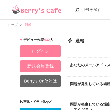
小説を探す
トップ
通報
デビュー作家
432
人！
通報
ログイン
あなたのメールアドレ
新規会員登録
Berry's Cafeとは
問題が発生している場
映画化・ドラマ化など
問題が発生している場
してください