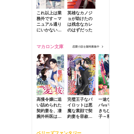
これ以上は業
英雄なカノジ
務外です～マ
ョが助けたの
ニュアル通り
は残念なカレ
にいかない彼
のはずだった
に無難な日々
を崩されて～
マカロン文庫
恋愛小説を随時募集中
高慢令嬢に追
完璧王子なパ
一途な社長パ
執
い詰められた
イロットは悪
パvsママ大好
士
契約妻を、凄
魔な素顔で契
きちびっこ息
偽
腕外科医はこ
約妻を容赦な
子～私を捨て
情
の手で愛し抜
く激愛する
たはずの元夫
堕
く
が息子に負け
ベリーズファンタジー
じと溺愛して