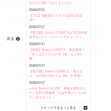
るだけと聞いておりましたが』
2026/07/21
【7/21】編集部オススメ小説全2作品
UP！
2026/07/17
【電子版】Berry's COMICSは7月24日発
売予定♪コミックページでチェック！
戻る
2026/07/17
【紙版】Berry's COMICS 本日発売！
『紡ぐはひとひらの光 1巻』など全2
冊！
2026/07/17
【電子版】Berry's COMICS 『君とな
ら、その恋が消えても 2巻』が登場！
2026/07/17
comic Berry's Vol.238 表紙＆巻頭カラ
ー！注目の新連載『人は中身というけれ
ど』がスタート！
トピックスをもっと見る