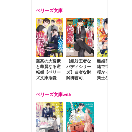
ベリーズ文庫
至高の大富豪
離婚前夜に内
冷
【絶対王者な
と華麗なる逆
緒で世継ぎを
や
バディシリー
転婚【ベリー
授かったら～
生
ズ】曲者な財
ズ文庫溺愛ア
策士な御曹司
を
閥御曹司、笑
ンソロジー】
はママとベビ
～
顔の圧で契約
ーを執愛で守
つ
妻を攻め立て
ベリーズ文庫with
り離さない～
様
激烈愛で貫く
し