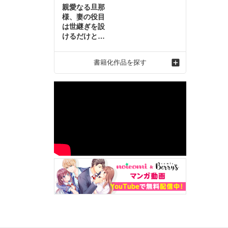
親愛なる旦那
様、妻の役目
は世継ぎを設
けるだけと聞
いておりまし
たが～虐げら
書籍化作品を探す
れ才女の幸せ
な結婚～2