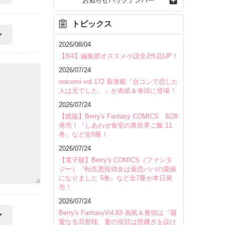
お知らせバックナンバー
トピックス
2026/08/04
【8/4】編集部オススメ小説全2作品UP！
2026/07/24
noicomi vol.172 新連載『合コンで恋した
人は兄でした。』が表紙＆巻頭に登場！
2026/07/24
【紙版】Berry's Fantasy COMICS 8/28
発売！『しあわせ食堂の異世界ご飯 11
巻』など全8冊！
2026/07/24
【電子版】Berry's COMICS（ファンタ
ジー）『転生悪役幼女は最恐パパの愛娘
になりました 5巻』など全7冊が本日発
売！
2026/07/24
Berry's FantasyVol.83 表紙＆巻頭は『親
愛なる旦那様、妻の役目は世継ぎを設け