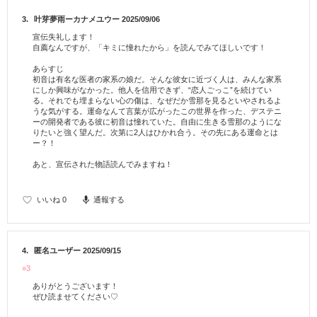
3.
叶芽夢雨ーカナメユウー
2025/09/06
宣伝失礼します！
自薦なんですが、「キミに憧れたから」を読んでみてほしいです！
あらすじ
初音は有名な医者の家系の娘だ。そんな彼女に近づく人は、みんな家系
にしか興味がなかった。他人を信用できず、“恋人ごっこ”を続けてい
る。それでも埋まらない心の傷は、なぜだか雪那を見るといやされるよ
うな気がする。運命なんて言葉が広がったこの世界を作った、デステニ
ーの開発者である彼に初音は憧れていた。自由に生きる雪那のようにな
りたいと強く望んだ。次第に2人はひかれ合う。その先にある運命とは
ー？！
あと、宣伝された物語読んでみますね！
いいね
0
通報する
4.
匿名ユーザー
2025/09/15
»3
ありがとうございます！
ぜひ読ませてください♡