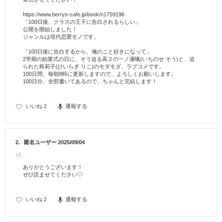
https://www.berrys-cafe.jp/book/n1759196
「100日後、クラスの王子に告白されるらしい」
公開を開始しました！
ジャンルは現代恋愛モノです。
「100日後に告白するから、俺のこと好きになって」
2学期の始業式の日に、そう迫る高２の一ノ瀬颯(いちのせ そう)と、迫
られた柊莉子(ひいらぎ りこ)のモダモダ、ラブコメです。
100日間、毎朝8時に更新しますので、よろしくお願いします。
100日分、全部書いてあるので、ちゃんと完結します！
いいね
2
通報する
2.
匿名ユーザー
2025/09/04
»1
ありがとうございます！
ぜひ読ませてください♡
いいね
2
通報する