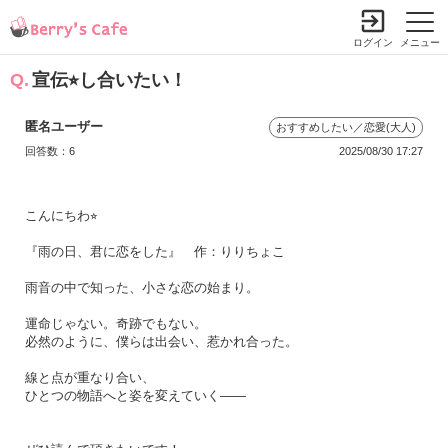
ログイン
メニュー
Q.
宣伝⭐︎し合いたい！
匿名ユーザー
おすすめしたい／恋愛(大人)
回答数：6
2025/08/30 17:27
こんにちわ⭐︎

『雨の日、君に恋をした』　作：りりちょこ

雨音の中で知った、小さな恋の始まり。

運命じゃない。奇跡でもない。

必然のように、僕らは出会い、惹かれ合った。

線と点が重なり合い、

ひとつの物語へと姿を変えていく――
