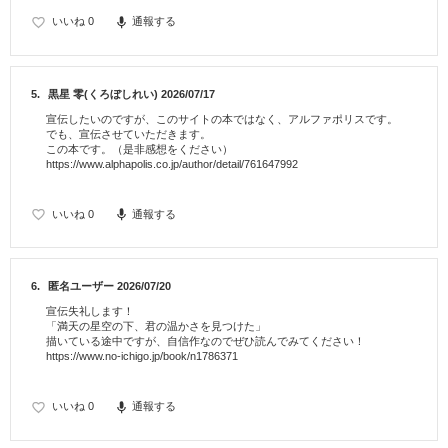
いいね
0
通報する
5.
黒星 零(くろぼしれい)
2026/07/17
宣伝したいのですが、このサイトの本ではなく、アルファポリスです。
でも、宣伝させていただきます。
この本です。（是非感想をください）
https://www.alphapolis.co.jp/author/detail/761647992
いいね
0
通報する
6.
匿名ユーザー
2026/07/20
宣伝失礼します！
「満天の星空の下、君の温かさを見つけた」
描いている途中ですが、自信作なのでぜひ読んでみてください！
https://www.no-ichigo.jp/book/n1786371
いいね
0
通報する