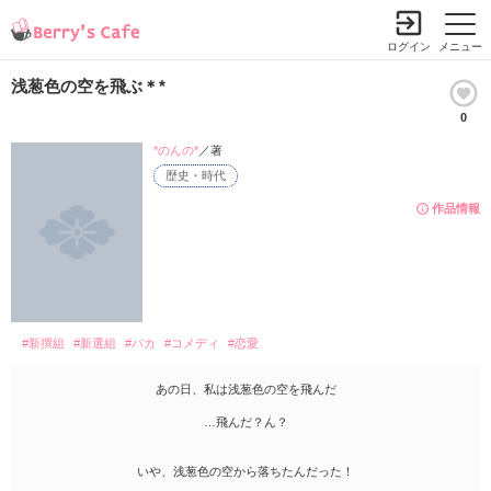
ログイン
メニュー
浅葱色の空を飛ぶ＊*
0
*のんの*
／著
歴史・時代
作品情報
#新撰組
#新選組
#バカ
#コメディ
#恋愛
あの日、私は浅葱色の空を飛んだ
…飛んだ？ん？
いや、浅葱色の空から落ちたんだった！