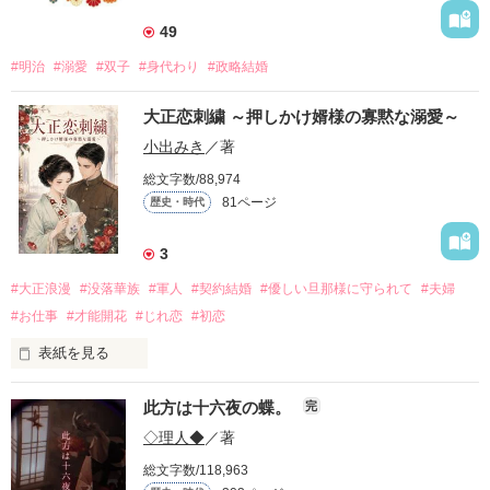
49
#明治
#溺愛
#双子
#身代わり
#政略結婚
大正恋刺繍 ～押しかけ婿様の寡黙な溺愛～
小出みき
／著
総文字数/88,974
81ページ
歴史・時代
3
#大正浪漫
#没落華族
#軍人
#契約結婚
#優しい旦那様に守られて
#夫婦
#お仕事
#才能開花
#じれ恋
#初恋
表紙を見る
「私が一条家に婿入りしたのは、ただ単に澄乃さんと結婚した
此方は十六夜の蝶。
完
かったからです」

◇理人◆
／著
借金で差し押さえ寸前の一条伯爵家。

総文字数/118,963
絶望する令嬢・澄乃の前に現れたのは、有能な若き少佐・橘朔