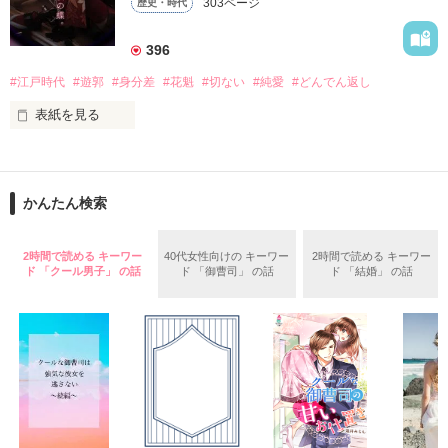
303ページ
歴史・時代
也だった。

彼は莫大な借財を肩代わりする代わりに、澄乃への「婿入り」
396
を要求する。

#江戸時代
#遊郭
#身分差
#花魁
#切ない
#純愛
#どんでん返し
拒否権のない契約結婚。

しかし、始まった新婚生活で、不器用なほどに真っ直ぐな愛情
表紙を見る
を示される。

「あなたが望まないことは、決してしません」

「あなたの好きなものは、きっと良いものです」

かんたん検索
おいでなんし、おいでなんし、

軍服の奥に15年越しの執着を秘めた夫は、世間から軽んじられ
どうぞ極楽浄土へ。

る澄乃の「刺繍」を、誰よりも尊重し、守り抜こうとする。

2時間で読める キーワー
40代女性向けの キーワー
2時間で読める キーワー
ド 「クール男子」 の話
ド 「御曹司」 の話
ド 「結婚」 の話
 だが、二人の絆を試すように、朔也を狙う高慢な侯爵令嬢・冴
ここは江戸の花街・吉原───裏遊郭。

子の影が忍び寄り――。

没落令嬢が、一途すぎる軍人の愛に包囲され、自らの誇りであ
男が女を買うのではありんせん。

る日本刺繍の腕で運命を切り拓いてゆく、大正浪漫×逆転夫婦
愛！

女が男を買い、女が夢を見る場所でありんす。

気に入っていただけましたら是非ブクマ・いいねで応援よろし