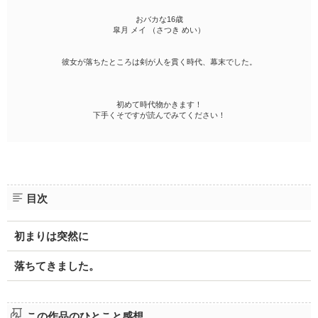
おバカな16歳
皐月 メイ （さつき めい）
彼女が落ちたところは剣が人を貫く時代、幕末でした。
初めて時代物かきます！
下手くそですが読んでみてください！
目次
初まりは突然に
落ちてきました。
この作品のひとこと感想