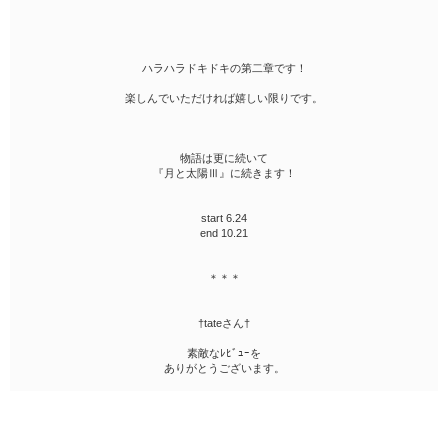
ハラハラドキドキの第二章です！
楽しんでいただければ嬉しい限りです。
物語は更に続いて
『月と太陽Ⅲ』に続きます！
start 6.24
end 10.21
＊＊＊
†tateさん†
素敵なﾚﾋﾞｭｰを
ありがとうございます。