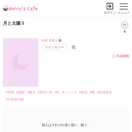
ログイン
メニュー
月と太陽Ⅱ
0
矢崎 那夜
／著
ファンタジー
完
作品情報
#仲間
#戦闘
#魔法
#裏切り者
#剣
#シリーズ
#陰謀
#毒
#絶体絶命
#不死身の敵
四人はそれぞれ強く想い、願う。