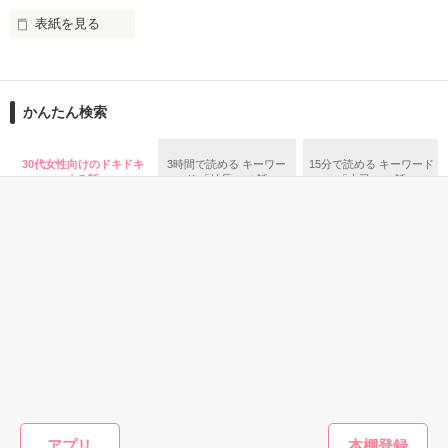
表紙を見る
そんな最悪の出会いを果たした二人

○●○●○●○● ○●○●○●○●

第5回 一二三書房 WEB小説大賞

期間中受賞をいただきました。

かんたん検索
リリィ・ロゼッタ侯爵令嬢

ありがとうございますヽ(´▽｀)/

ふんわりとした淡いピンクの髪に澄んだ水色の瞳

２０２５.０２.１５　書籍発売中です！

30代女性向けのドキドキ
3時間で読める キーワー
15分で読める キーワード
透き通るほど白い肌と華奢の手足

○●○●○●○●○●○●○●○●

する話
ド 「社長」 の話
「上司」 の話
お人形のように可愛いらしい見た目とは裏腹に

残念なほどに自由でお気楽なお転婆令嬢

「フランソワーズ・ベルナール、貴様との婚約は破棄させても
らう」

パーティーの場で、シュバリタイア王国の王太子……セドリッ
ギル・レイヴン公爵

ク・ノル・シュバリタイアの声が響く。

その隣にはフランソワーズの義理の妹、マドレーヌが立ってい
サラサラとした綺麗な黒髪に綺麗な青色の瞳

た。

あまりにも整った顔は女性たちを引き寄せる

（さて……ここまでは物語通りかしら）

社交界で圧倒的人気を誇っていた

フランソワーズ・ベルナールは前世で読んだ小説の悪役令嬢だ
表では甘いマスクを被る彼の裏は……

った。

恋愛(キケン・ダーク)
恋愛(キケン・ダーク)
恋愛(キケン・ダーク)
恋愛(純愛)
そして『聖女』として悪魔の宝玉を抑えて国を守っていたのだ
ねえ、はやく降参
若恋【完】
寵愛の姫
未知の世
I
が……。

してよ。 ――同じ
Ⅲ【完】
（これですべてが思い通りに終わると思っているんでしょう
りかりー／著
ブラック
苗字になっても、
空から降ってきたリリィに恋したギルは

日比谷優姫／著
☆／著
が……甘いのよ）

アプリ