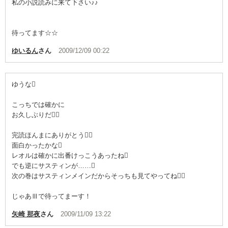
私の小説読みに来て下さい♪♪
待ってます☆☆
ゆいるん
さん
2009/12/09 00:22
ゆうな
こっちでは確かに
お久しぶりだ
完読ほんまにありがとう
面白かったかな
レオルは確かに出番けっこうあったね
でも逆にサスティンが……
次の巻はサスティンメインだからそっちも見てやってね
じゃあⅢで待ってまーす！
矢崎 那夜
さん
2009/11/09 13:22