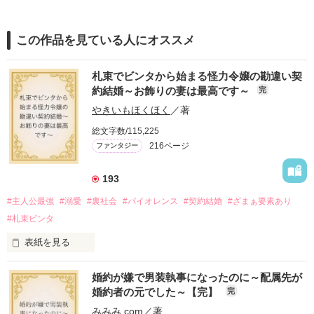
この作品を見ている人にオススメ
札束でビンタから始まる怪力令嬢の勘違い契
約結婚～お飾りの妻は最高です～
完
やきいもほくほく
／著
総文字数/115,225
216ページ
ファンタジー
193
#主人公最強
#溺愛
#裏社会
#バイオレンス
#契約結婚
#ざまぁ要素あり
#札束ビンタ
表紙を見る
かつては英雄と呼ばれた父は事業で失敗ばかり。

婚約が嫌で男装執事になったのに～配属先が
そのせいで極貧生活を送るオリヴィア・ディルムーンは、母が
婚約者の元でした～【完】
完
倒れたことをきっかけに娼婦になり稼ごうと屋敷を飛び出し
た。

みみみ.com
／著