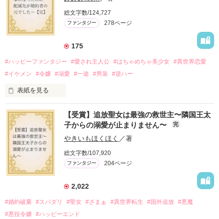
娼館（たぶん）の店主は札束でビンタしてくる謎の男。

総文字数/124,727
金と引き換えに雇われたと思いきや……契約結婚だった！？

278ページ
ファンタジー
裏社会を牛耳るロベールは仮面をつけており、謎が多いが幸せ
な結婚生活を満喫中。

そこでロベールを慕うアリスに一方的に敵視され、嫌がらせを
175
受けるもオリヴィアには効果なし。

#ハッピーファンタジー
#愛され主人公
#はちゃめちゃ美少女
#異世界恋愛
勘違いから始まる初夜騒動に危険ばかりの血まみれ新婚生活。

#イケメン
#令嬢
#溺愛
#一途
#男装
#逆ハー
次第にロベールはオリヴィアを気にかけるように……？

表紙を見る
「この金が欲しければ、俺の言うことに従え」

「──はい、喜んで！」

【受賞】追放聖女は最強の救世主〜隣国王太
出会いは最悪、結婚生活は最高……？

＼異世界ラブコメ×ハッピーファンタジー／

子からの溺愛が止まりません〜
完
愛を知らない公爵と天然怪力令嬢の溺愛バイオレンスラブコメ
ディです。

やきいもほくほく
／著
「いやっほぉぉおお〜い！！！！」

総文字数/107,920
＊この世界のお金はお札にさせてください。

204ページ
ファンタジー
バンジーした侯爵令嬢の先にいたのは

＊なろう、カクヨム、アルファポリス掲載中
甘いマスクの公爵様の頭上でした

2,022
「ど、どいてぇぇぇえ！！！！！」

#婚約破棄
#スパダリ
#聖女
#ざまぁ
#異世界転生
#国外追放
#悪魔
作品を読む
「…は？」

#悪役令嬢
#ハッピーエンド