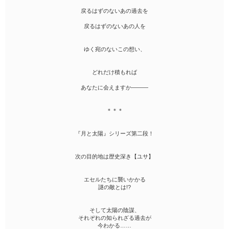
戻るはずのないあの過去を
戻るはずのないあの人を
ゆく宛のないこの想い、
どれだけ積もれば
あなたに会えますか―――
＊＊＊
『月と太陽』シリーズ第二段！
次の目的地は歴史深き【ユサ】
エセルたちに襲いかかる
謎の敵とは!?
そして太陽の陰謀、
それぞれの知られざる過去が
今わかる……