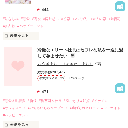
444
#幼なじみ
#溺愛
#再会
#両片想い
#初恋
#スパダリ
#大人の恋
#御曹司
#独占欲
#ハッピーエンド
表紙を見る
冷徹なエリート社長はセフレな私を一途に愛
して孕ませたい
完
幼なじみの哲平に淡い恋心を抱いていた美桜。

おうぎまちこ（あきたこまち）
／著
しかし、ある出来事をきっかけに二人の関係は壊れてしまう。

総文字数/207,975
関係修復もできないまま、美桜は両親の離婚によって

179ページ
恋愛(オフィスラブ)
引っ越すことになり、哲平とも離れ離れになった。

それから約十二年後。

471
過去の傷から、二度と会いたくないと思っていた哲平に

#溺愛＆執着愛
#俺様
#御曹司＆社長
#身ごもり＆妊娠
#イケメン
運命のような再会を果たす。

#オフィスラブ
#いちゃいちゃ＆ラブラブ
#虐げられヒロイン
#ワンナイト
そして、ひょんなことから

#ハッピーエンド
酔った勢いで一夜を共にしてしまった。

表紙を見る
さらに、美桜が初めてだと知った哲平は
