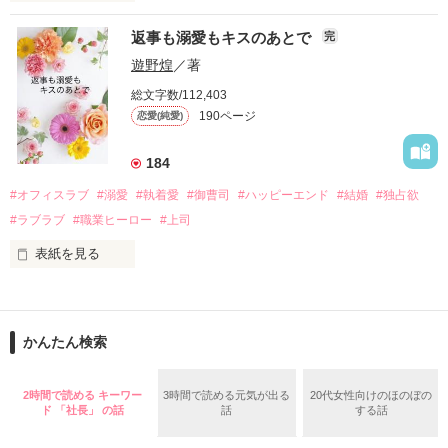
『責任をとる、結婚しよう』と真っ直ぐに告げてきた。

　おかしな噂を流されて前の職場でうまくいかなかった梅田美
戸惑う美桜とは裏腹に、好きという気持ちを隠すことなく

返事も溺愛もキスのあとで
完
桜は、海外で傷心旅行をしていたところ、日本人美青年と出会
甘やかしてくる。

い、酒の勢いもあり一夜限りの関係となる。

遊野煌
／著
　帰国後、美桜は新しい職場でワンナイトした美青年と再会。
そんなある日、哲平は美桜がストーカー被害に

総文字数/112,403
なんと彼の正体は、とある財閥御曹司にも関わらず、一族を離
遭っていることを知る。

190ページ
恋愛(純愛)
れて起業した新進気鋭の実業家、社内でも冷徹だと評判な社長
美桜を守るため、哲平は同居を提案してきて――。

――御影恭司その人だったのだ――！

　なぜか恭司から飼い猫の世話係を命じられた美桜は、猫の世
184
話を口実にしばしば呼び出された上、二人はいわゆる身体だけ
夏木美桜(なつきみお)

#オフィスラブ
#溺愛
#執着愛
#御曹司
#ハッピーエンド
#結婚
#独占欲
✕

#ラブラブ
#職業ヒーロー
#上司
鳴海哲平 (なるみてっぺい)

表紙を見る
作品を読む
止まっていたはずの二人の時間が、再び動き出す。

舞川雛子（26）は大手お菓子メーカー、三日月製菓コーポレー
再会から始まる、溺愛ラブ。

ションの企画戦略室で働いている。

また雛子には2年前から付き合いはじめ、半年前から同棲を始
2026.6.5～2026.7.25

かんたん検索
めた、同期で恋人の石垣守（26）がいるのだが、後輩の姫原由
羅（24）との浮気が発覚した上、いつのまにか元カノにされて
いた。

2時間で読める キーワー
3時間で読める元気が出る
20代女性向けのほのぼの
守と由羅から『便利屋雛子』と馬鹿にされ、一人こっそり泣い
ド 「社長」 の話
話
する話
＊以前、公開していた話の改稿版です＊

ていた雛子に、企画戦略室の上司である雪瀬鷹哉（29）が
『──俺と結婚してくれないか』といきなりプロポーズをしてき