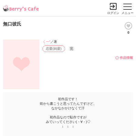
ログイン
メニュー
無口彼氏
0
くー*
／著
恋愛(純愛)
完
作品情報
初作品です！
前から書こうと思ってたんですけど、
なかなかかけなくて汗
初作品なので駄作ですが
みていってください(・∀・)♡
↓ ↓ ↓