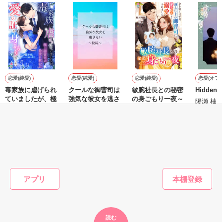
た上、同居まで提案してきて──？

鷹哉『宜しくな、俺の雛子』🦅

雛子『俺の……ひぃ、雛子？！！！』🐥

作品を読む
シゴデキで冷徹な上司が見せる素顔は、なぜか想像以上に甘く
て……🐥💓🦅

恋愛(純愛)
恋愛(純愛)
恋愛(純愛)
恋愛(オフ
毒家族に虐げられ
クールな御曹司は
敏腕社長との秘密
Hidden l
※表紙も作中使用の画像も全てフリー素材です。

ていましたが、極
強気な彼女を逃さ
の身ごもり一夜～
※執筆期間2026.6.3〜7.20完結です。　

陽瀬 柚
上御曹司の最愛に
ない〜続編〜
身を引くはずが、
k
※他サイトさんにて恋愛トレンド1位でした〜良かったら読ん
救われ愛の証を身
迎えにきた御曹司
中小路かほ／著
大森サジャ／著
砂川雨路／著
で頂けると嬉しいです。
ごもりました
に赤ちゃんごと溺
愛されました～
もっと見る
作品を読む
かんたん検索の条件を変える
アプリ
読む