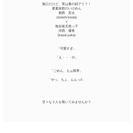
無口だけど、実は裏の顔アリ？！
要素抜群のいけめん
都西 宏太
(tonishi kouta)
×
無自覚天然っ子
河西 優香
(kasai yuka)
「可愛すぎ」
「え・・・///」
「ごめん、もぉ限界」
「やっ、ちょ、んんっ//」
甘々な２人を覗いてみませんか？