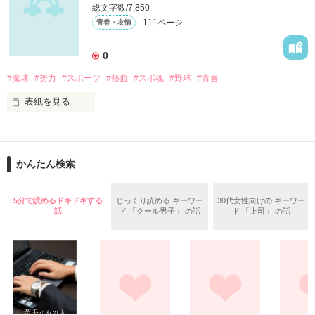
総文字数/7,850
111ページ
青春・友情
不機嫌でイライラしてばかりいた

0
あの頃のあたしを変えたのは、

#魔球
#努力
#スポーツ
#熱血
#スポ魂
#野球
#青春
美少女彼女

表紙を見る
太陽みたいなアイツの笑顔だった

小豆沢 雪乃 (あずさわ  ゆきの)

 ×

白球に

青春の全てを賭け、

浮気性彼氏

かんたん検索
血と汗と

涙を流す者達。

浅岡 樹(あさおか いつき)

5分で読めるドキドキする
じっくり読める キーワー
30代女性向けの キーワー
時代錯誤と

＊爽やか青春ラブストーリー＊

話
ド 「クール男子」 の話
ド 「上司」 の話
言われようと

努力とド根性で

己の信念を貫く！

꙳★*ﾟ

それが「スポ魂」！！

100,000PVありがとうございます！

青春･友情ランキング最高28位！(2月16日)

……………
