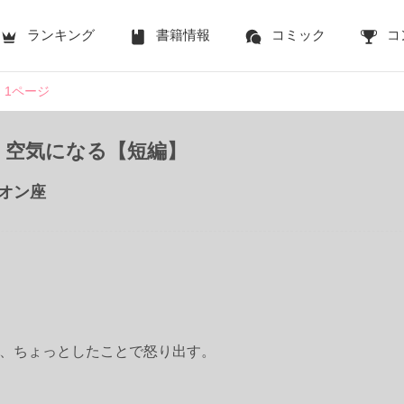
ランキング
書籍情報
コミック
コ
1ページ
、空気になる【短編】
オン座
、ちょっとしたことで怒り出す。