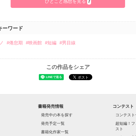
ひとこと感想を見る
7
キーワード
ノ
#倦怠期
#映画館
#短編
#男目線
この作品をシェア
書籍発売情報
コンテスト
発売中の本を探す
コンテスト
発売予定一覧
超短編！フ
スト
書籍化作家一覧