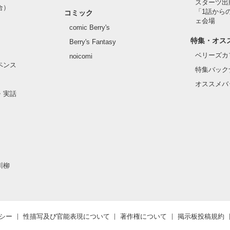
スターツ出
合）
「1話から
コミック
ェ会場
comic Berry's
特集・オス
Berry's Fantasy
ベリーズカ
noicomi
ペンス
特集バック
オススメバ
・実話
川柳
シー
性描写及び官能表現について
著作権について
掲示板投稿規約