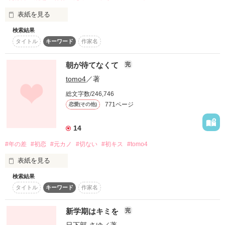
すごく大好きだった元カレに偶然再会した…

表紙を見る
検索結果
もう二度と会わないつもりだったのに…

さよなら……美空……

タイトル
キーワード
作家名
春輝と付き合い始めて

１ヶ月

朝が待てなくて
完
彼はすっかり変わってしまっていて、多分それはあたしのせ
い……

tomo4
／著
※この物語はフィクションです。

まだまだ試練は続きそうです！？

総文字数/246,746
771ページ
恋愛(その他)
＊―――――――＊

14
「…春輝先輩から雪乃先輩を奪ってやるから。覚悟してくださ
**********

KIMORI様

いね？」

#年の差
#初恋
#元カノ
#切ない
#初キス
#tomo4
南 のあ様

表紙を見る
変わってしまった元カレ

美羽様

小悪魔後輩登場！？

検索結果
溝口明良(ﾐｿﾞｸﾞﾁｱｷﾗ)

タイトル
キーワード
作家名
―来年の桜も一緒に見よう―

ゆう様

そう貴方は笑ったよね。

秘密を抱える元カノ

新学期はキミを
完
RAMUNE様

土屋玲美(ﾂﾁﾔﾚﾐ)

そのおかげですれ違う
