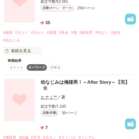
総文字数/52,581
優の新たな会社の社長は美人で仕事のできる女。

250ページ
恋愛(キケン・ダーク)
しかも部屋は隣同士だった！

35
遠い土地から手も足も出ない状態で

この二人は無事に結婚までたどり着けるか？！

#秘密
#元カノ
#元カレ
#最愛
#再会
#傷
#最低男
#切ない
#過去
阪田祐希

Sakata Yuuki

#幼なじみ
××××××××××××××××××××××

そんなあなたの仮面。

表紙を見る
「浮気男への恋愛指南」の後の話になります。

×

検索結果
ある日突然、最愛の彼女は俺の前から姿を消した…

つたない文章です。そしてかなりの亀更新になりますが、最後
タイトル
キーワード
作家名
までどうかよろしくお願い致します

剥がさせていただきます――――

白川美空

そして今、偶然にも再会した…

Sirakawa Miku

幼なじみは俺様男！～After Story～【完】
完
ヒナミ**
／著
きっと、これは運命……

総文字数/7,185
作品を読む
もう二度とお前を困らせないから……

30ページ
恋愛(学園)
作品を読む
**********

7
だからもう１度だけお前に会いたい

#俺様男
#続編
#甘甘
#元カノ
#ライバル
#ツンデレ