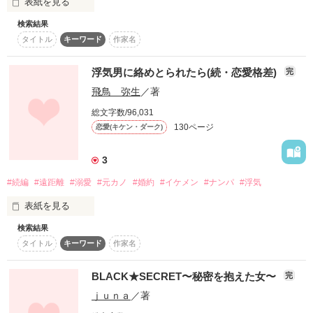
表紙を見る
完ペキ

検索結果
タイトル
キーワード
作家名
顔もハンパなくカッコ良くって性格も良い。

なぁ

浮気男に絡めとられたら(続・恋愛格差)
完
どうしたら帰ってきてくれる…？

飛鳥 弥生
／著
我が学園の王子様……

総文字数/96,031
130ページ
恋愛(キケン・ダーク)
どうしたらまた

けれど。

3
俺の隣に戻ってきてくれる…？

#続編
#遠距離
#溺愛
#元カノ
#婚約
#イケメン
#ナンパ
#浮気
表紙を見る
辛い………

付き合った女子はみんな再起不能になるという……

検索結果
タイトル
キーワード
作家名
お前がいない世界は、暗すぎる…。

吉岡優(よしおかすぐる)×藤原透子(ふじわらとうこ)

BLACK★SECRET〜秘密を抱えた女〜
完
いったいそこに何があるというのだろう。

ｊｕｎａ
／著
優にプロポーズされて、それを受けたアラサー透子。

お願いだから、帰ってこいよ………

なのに優の転職により、二人は遠距離恋愛に突入。
