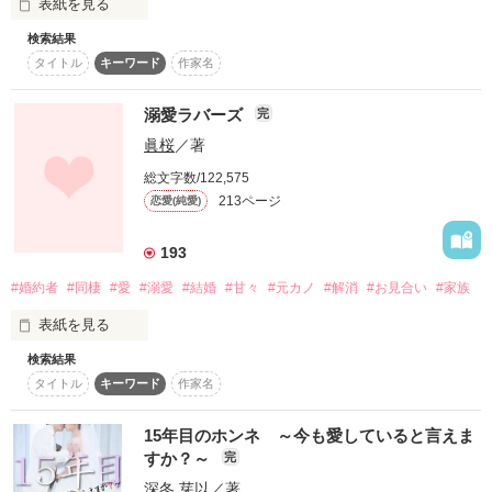
表紙を見る
元カレ社長に一途に溺愛される日々。

スターツ出版小説投稿サイト合同企画「1話からの長編大
杏菜の日常は大きく変化していく…

検索結果
賞」ベリーズカフェ会場
タイトル
キーワード
作家名
＊私の苦手なタイプ＊

·冷たい 

その他の条件
動画あり
コミックあり
☆みやのもりさんへ

·偉そう 

溺愛ラバーズ
完
素敵なレビューをありがとうございました。番外編も追加しま
·意地悪 

すので未来のお話もお楽しみくださいね。

眞桜
／著
·俺様 

☆nobuponさんへ

·イケメン 

総文字数/122,575
レビューありがとうございます。こちらの作品もお読みいただ
·高身長

213ページ
恋愛(純愛)
けたんですね。うれしいです。

·仕事の出来る人 

またほかの作品でお会いできたらうれしいです。

☆tomomocakeさんへ

193
レビューありがとうございます。心に響く作品になれたことう
つまり

れしく思います。よろしければほかの作品でもお会いできたら
#婚約者
#同棲
#愛
#溺愛
#結婚
#甘々
#元カノ
#解消
#お見合い
#家族
うれしいです。よろしくお願いします。
＝我が社の営業課エースの高柳 律（たかやなぎ りつ）28歳

表紙を見る
検索結果
  今まで仕事優先だった

アイツは私の天敵。 

作品を読む
タイトル
キーワード
作家名
なるべく関わらないようにしていたのに…。 

15年目のホンネ ～今も愛していると言えま
すか？～
完
なのに。

深冬 芽以
／著
「俺は君より仕事を取るよ。」
