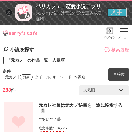
ベリカフェ - 恋愛小説アプリ
入手
大人の女性向け恋愛小説が読み放題！
無料
ログイン
メニュー
小説を探す
検索履歴
「元カノ」の作品一覧・人気順
条件
再検索
元カノ |
タイトル, キーワード, 作家名
対象
288
件
検索ワード
元カレ社長は元カノ秘書を一途に溺愛する
を含む
完
**あい**
／著
を除く
総文字数/104,276