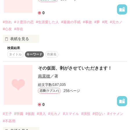
     でも、もう忘れないと

0
※ このお話に登場する公的機関・会社・団体等に

関することはすべてフィクションです

#別れ
#２度目の恋
#生涯愛した人
#最後の手紙
#事故
#夢
#死
#元カノ
      真山紗也  27歳  

作品を読む
⚠️フリー画像を使用してはいますが、ダウンロード（無料）す
#心友
#存在
      一年前彼氏の浮気現場？に居合わせて別れる

れば、広告主から作者様の方に課金されるサイトを利用してい
               ×

表紙を見る
ます。

      山野恭介  33歳

「お持ち帰り」は絶対にやめてください。

      一年前浮気現場？を見られ彼女と破局

検索結果
タイトル
キーワード
作家名
その仮面、剥がさせていただきます！
作品を読む
キレイすぎるほどの容姿………

南菜穂
／著
作品を読む
総文字数/187,035
256ページ
恋愛(ラブコメ)
優しすぎる性格………

0
#王子
#学園
#仮面
#潜入
#元カノ
#スマイル
#演技
#切ない
#イケメン
世で言う

#不器用