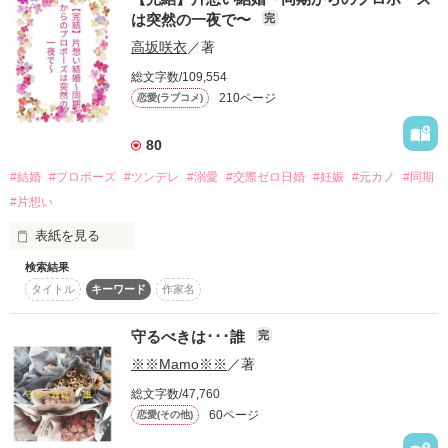
2018/10/22

夫の元カノ

  あみなみ様   彩呂羽様

は突然の一夜で〜
完
おかげさまで、総合ランキング、

今は友達ということで

きのこみお様

恋愛（中・短編）ランキングに入りました。

高坂咲衣
／著
夫との距離感が危うい人がいる。

感想ありがとうございます。

本当にありがとうございます。

           ◇◆◇◆◇◆

総文字数/109,554
きっと

210ページ
★Miukumi様

恋愛(ラブコメ)
彼女に私たちは翻弄されるに違いない。

レビューとても嬉しいです！ありがとうございます。

   □■□■

あなたはそれに気づかないの？

80
   すみちゅん様　まぃｍｉ＊様

   レビューありがとうございます。

#結婚
#プロポーズ
#ツンデレ
#溺愛
#交際ゼロ日婚
#妊娠
#元カノ
#同期
〜〜〜〜〜〜〜〜〜〜〜〜〜〜〜〜〜〜〜〜

       □■□■
誤字脱字が多いと、ご指摘を受けました。

#片想い
作品を読む
これから気づく限り訂正をしていきたいと思います。

表紙を見る
作品を読む
自分が書きたいものを書いて、その発表の場としてこのサイト
検索結果
を

タイトル
キーワード
作家名
選んでいます。

もし

「俺と結婚しろよ、桃子」

お気に召さない場合は、どうぞ、ご自分がお気に召す作品を

守るべきは･･･誰
完
お読みになってください。

※※Mamo※※
／著
「……はっ？」

ただ、

総文字数/47,760
ご意見はこれからの私の糧とさせていただきます。

60ページ
恋愛(その他)
　それは今まで意識したこともないアイツからの、いきなりの
厳しいレビューのご意見、

プロポーズであった。

ありがとうございました。
