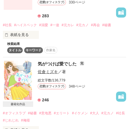
330ページ
恋愛(オフィスラブ)
詳しく検索
検索対象
283
タイトル
キーワード
作家名
表紙コメント
#社長
#ハイスペック
#溺愛
#一途
#元カレ
#元カノ
#再会
#秘書
あらすじ
表紙を見る
検索結果
西宮杏奈(28)大手製薬会社社長秘書

ジャンル
タイトル
キーワード
作家名
武藤瑠衣(28)大手製薬会社社長

気がつけば愛でした
完
感想
佐倉ミズキ
／著
ステータス
全て
完結
更新中
総文字数/136,779
348ページ
恋愛(オフィスラブ)
君を忘れたことなんて一度もなかった

作品の長さ
長編
中編
短編
246
作品の長さについて
書籍化作品
もう一度俺とやりなおそう

#オフィスラブ
#秘書
#意地悪
#エリート
#イケメン
#大人
#元カノ
#社長
コンテスト
#じれじれ
#俺様
超短編！フェチから始まる溺愛コンテスト