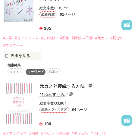
総文字数/118,156
なのになぜ…目が覚めたら、アイツのベッドで寝ているのだろ
92ページ
う!? 

恋愛(純愛)
305
  それは今も変わらない

#夫婦
#セックスレス
#すれ違い
#家族
#孤独
#不倫
#元カノ
#切ない
H24.6.12～H．25．4．22

#アラフォー
5/6 総合ランキング2位獲得。

表紙を見る
ありがとうございます☆

検索結果
妻の好きなところをいくつ言えますか？　夫の嫌いなところを
「悪いけど、愛はない。」

皆様のおかげで書籍化が決定しました。ありがとうございまし
タイトル
キーワード
作家名
言いきれますか？
た。

元カノと復縁する方法
完
こちらは改稿前の作品です。加筆、修正はしておらず、誤字、
作品を読む
ひねみずうみ
／著
脱字、変更点等もあります。

    俺が仕事人間でも

ご了承下さい。

総文字数/33,867
64ページ
恋愛(オフィスラブ)
100
    忘れられない人が

#オフィスラブ
#同僚
#切ない
#男目線
#胸キュン
#じれじれ