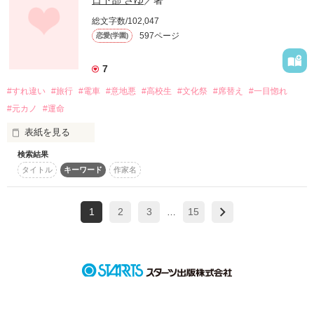
日下部 さゆ
／著
２人―…

上野　真琴　16歳

総文字数/102,047
感想ありがとうございました。

-makoto ueno-

＊―――――――＊

597ページ
恋愛(学園)
２人は幸せになれるの！？

相原　樹　23歳

「玲美、ずっと探してたんだよ〜」

7
-tatsuki aihara-

最後まで読んでいただけたらできるだけ感想のほうヨロシクお
「……明良？！」

願いします。

#すれ違い
#旅行
#電車
#意地悪
#高校生
#文化祭
#席替え
#一目惚れ
幼なじみは俺様男！

#元カノ
#運命
大好きなあの人は７コ上

「俺のこと覚えてたんだ…エライね。でも俺の前から突然いな
おかげさまで40000pv突破!!!

の続編になります。

くなった事…許さないからね」

ありがと―ございます><泣

表紙を見る
―貴方にとってわたしは何？―

検索結果
パス解除しました++

タイトル
キーワード
作家名
〜＊〜＊〜＊〜＊〜＊〜＊〜＊〜＊〜 

出逢いから三年

**Start

もう、玲美を離さない………たとえ、傷つけても…

3/22～

1
2
3
15
…
『夜をすり抜けて』season2

きみが想うよりも

End**

＊恋ごころ編＊

～4/10

ずっと、ずっと、先に

明良と再会なんかしたくなかった……たとえ、傷つけたままで
作品を読む
も…

キミをみつけてたよ 

*+＊‥*+…＊‥＋‥＊…+*‥＊+*

レビューand感想お待ちしてます(^O^)

2011.JUL ～2013.JUN
