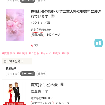
タイトル
キーワード
作家名
「76作品目」

よろしくお願いします。

　*****　これより　*****

　　完結　致しました。

お花花　さま

俺様社長⁇溺愛パパ⁇二重人格な御曹司に愛さ
少しでも違和感や嫌悪感を

れています
完
公開日【2022/09/08】

感じられましたら

温かなレビュー、ありがとうございます。

陸（夫）と結婚して

パクトミ
／著
完結日【2022/10/05】

直ぐに退出して下さい。

うれしい励ましをいただき、書いてて良かったと思いました。

少しずつですが、、自分の書きたいことを

総文字数/66,704
五年の歳月が過ぎ

この内容で

書き進めていこうと思っています。

142ページ
恋愛(純愛)
著者・ayano kosaka

良いと思われる方に

私達は･････

読んで頂けたらと

これからも、よろしくお願いいたします。

思っています。

77
とても・・・幸せで

エブリスタにも載せてます！
きき　様

#俺様社長
#家政婦
#子ども
#元カノ
#妊娠
#別れ
宜しくお願い致します。

とても、仲の良い夫婦だった。

レビューありがとうございます。

表紙を見る
読んでいただけて、とても幸せです。

作品を読む
******　これより　******

夫婦のいろいろな形をこれからも、書いていきたいので

検索結果
親友の紹介で3か月間家政婦の仕事を

そんは·····私達が····

ご感想を参考にさせていただきます。

タイトル
キーワード
作家名
する事になった

　········離れる···なんて･････

大好きな両親

これからもよろしくお願いいたします。

その家は大手会社の社長の家

真実(まこと)の愛
完
大好きなおば夫婦を亡くし

　　　　·····思っても･･･··

佐倉 蘭
／著
社長は若く…しかも超が付くほどのイケメン

大好きだったピアノから

　　　　　　　　····いなかった······
総文字数/109,056
遠ざかってしまった天音

…しかし

作品を読む
296ページ
そのため、大学や教授に

恋愛(オフィスラブ)