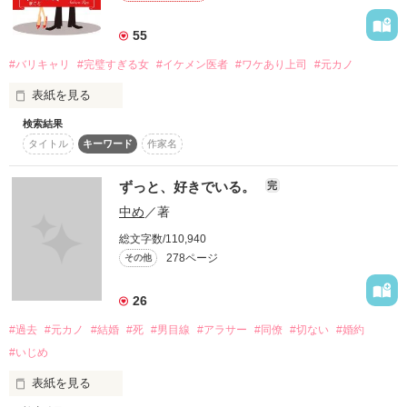
迷惑をかけてしまう。

性格に難あり(俺様男子)

作品を読む
55
少しでもお役に立てればと

しかも子持ち(溺愛パパ)

教授より頂いた仕事を受けた。

#バリキャリ
#完璧すぎる女
#イケメン医者
#ワケあり上司
#元カノ
3カ月耐えられるか⁇

表紙を見る
そこで出会った健人から

求愛されて結婚をする。

「俺の事好きになるなよ！」

検索結果
※「あなたの運命の人に逢わせてあげます」

タイトル
キーワード
作家名
「昼下がりの情事（よしなしごと）」

健人の父親は、

それが条件

「偽装結婚はおさない恋の復活⁉︎」

天音を認めていなかったが、

「お見合いだけど恋することからはじめよう」

健人の母の助言で

ずっと、好きでいる。
完
*･゜ﾟ･*:.｡..｡.:*･':.｡. .｡.:*･゜ﾟ･**･゜ﾟ･*:.｡..｡.:*･*:.｡. .｡

のネタバレになるため、気になる方は

一緒になることができた。

中め
／著
そちらを先に読んでからお越しください

だが、健人の父親は

総文字数/110,940
バイトで生活している

※  拙作のおススメ読書順は、プロフの

健人の嫁は、

278ページ
その他
加納すず24歳

「公開リスト一覧」をご覧ください

自分の友人の娘をと

ずっと考えていた。

26
大友コーポレーション社長

◆･.｡*†*｡.･◇ ◆･.｡*†*｡.･◇ ◆･.｡*†*｡.･◇ 

そこに陰謀が·····

大友颯大(そうだい)28歳

#過去
#元カノ
#結婚
#死
#男目線
#アラサー
#同僚
#切ない
#婚約
#いじめ
　天音を大切に出来なかった健人

渡辺 麻琴（わたなべ まこと）33歳、独身

　悪巧みをする父親の泰人

表紙を見る
　それに加担する副島父娘

ネット通販会社（株）ステーショナリーネットで
