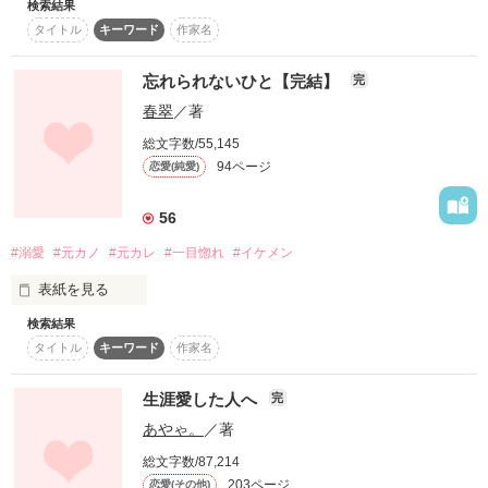
検索結果
プロダクトデザイナーを担当するバリキャリ

　天音の祖母の怒りを買うことに。

タイトル
キーワード
作家名
この度生活雑貨部門のロハスライフに新設された

忘れられないひと【完結】
MD課のチームリーダーに抜擢される

完
春翠
／著
さらに

作品を読む
総文字数/55,145
可哀想なキミに、同情したんじゃない。

身長167㎝のメリハリボディの麻琴は

94ページ
恋愛(純愛)
女優か？モデルか？というくらいの華やかな美人

趣味の料理は小料理屋が開けるほどの腕前

作品を読む
56
なのに……

#溺愛
#元カノ
#元カレ
#一目惚れ
#イケメン
どうでもいい男からは好かれるが

表紙を見る
淋しそうなキミに、寄り添いたいと思っただけ。

検索結果
がっつり好きになった男からは

タイトル
キーワード
作家名
絶対に振り向いてもらえない

     忘れられない男性(ひと)がいる

実は……超残念なオンナ

生涯愛した人へ
完
あやゃ。
／著
     あれから、一年

◆･.｡*†*｡.･◇ 2019 6/9  Début ◇･.｡*†*｡.･◆

総文字数/87,214
◆･.｡*†*｡.･◇ 2019 9/21 Fin ◇･.｡*†*｡.･◆

203ページ
恋愛(その他)