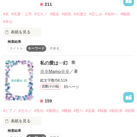
211
嘩南　さま

#夫
#先輩・上司
#元カノ
#親友
#病気
#弁護士
#悲しみ
#海外へ
#離婚
さなほさま

#幸せ
「お前は俺のものだろ？」

表紙を見る
「ち、違うから！」

2021.12.

検索結果
kakeyume　さま

タイトル
キーワード
作家名
「46作品目」

　だけど……。

　　完結しました。

レビュー、ありがとうございます。

私の愛は···幻
完
読んで頂けますと幸いです。

「俺はお前の身体だけじゃなくて、お前の心まで奪ってやるつ
自分でいろいろな思いを膨らませながら書きました。

※※Mamo※※
／著
　宜しくお願い致します。

もりだから」

これからも

総文字数/58,519
自分が書きたいことを、書いていきたいと思っています。

「なっ……？！」

65ページ
恋愛(その他)
あわない・面白くない

pumisa　さま

つまらないと思われましたら

159
直ぐに退出されて下さい。

　しかし大嫌いなアイツから、深く攻め立てられてしま
とてもうれしくなるレビューを、ありがとうございます。

沢山の方が掲載されていますので

い……？！

#ピアノ
#元カノ
#告白
#無関心
#離婚
#怒り
#流産
#制裁
#副社長
#財閥
その方々の作品を読まれて下さい。

暖かで、幸せなことはある。

表紙を見る
と信じて、書いています。

　※※Mamo※※で、ございました。

検索結果
天音桃子✕加瀬千歳

まだまだ、とまだがたくさんつくほど未熟ですが
