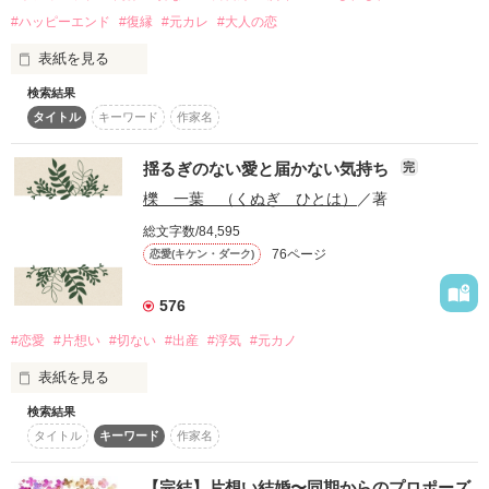
#ハッピーエンド
#復縁
#元カレ
#大人の恋
表紙を見る
想いを寄せてる人がいるんだ

検索結果
「別れよっか」

タイトル
キーワード
作家名
瀬戸口 颯（せとぐち そう）（29）

作品を読む
突然別れを告げられた無自覚男

揺るぎのない愛と届かない気持ち
完
×

         だから

櫟 一葉 （くぬぎ ひとは）
／著
榛名 旭（はるな あさひ）（29）

家では感情豊かな、会社のクールビューティー

総文字数/84,595
76ページ
恋愛(キケン・ダーク)
会社の同僚でもある二人の付き合いは、順調な、はずだった。

    君の事は愛せない

576
「だって、颯、私のこと好きじゃないでしょ」

#恋愛
#片想い
#切ない
#出産
#浮気
#元カノ
引き留められず別れてしまったけれど。

表紙を見る
別れてから意識する、恋。

その行方は・・・

検索結果
この人とならと思って結婚した。

タイトル
キーワード
作家名
でも

  ◇◆◇◆◇◆

************************

私たち夫婦の間には

  柚木沙月様   ナオ☆様

【完結】片想い結婚〜同期からのプロポーズ