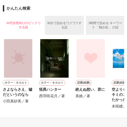
歳の差なんて関係ない！

　次回："大きな心配"

もっと触れたい、触りたい。

かんたん検索
　　　　サイド裕二、更新予定

＊＊＊＊＊＊＊＊＊＊＊

30代女性向けのビックリ
30分で読めるワクワクす
3時間で読める キーワー
－０７.１０.２１－

する話
る話
ド 「独占欲」 の話
｢ね、キスして？｣

｢あー？面倒くせー…｣

作品を読む
ホラー・オカルト
ホラー・オカルト
恋愛(純愛)
恋愛(純愛)
私の彼氏は超自己中！

さよならさえ、嘘
怪異ハンター
絶えぬ想い、君に
空よりも
そして誰よりも甘い。

だというのなら
キミのこ
西羽咲花月／著
美維／著
たかった
小田真紗美／著
会社マン×女子高生

未桜縫／
もっと見る