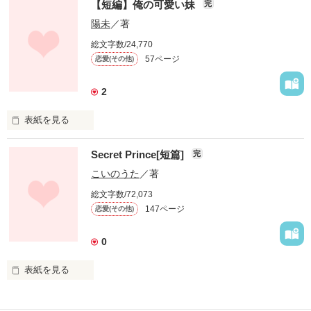
【短編】俺の可愛い妹
完
いつの間にか好きになってたなんて、

陽未
／著
自分でも全然気づかなかった。

総文字数/24,770
57ページ
恋愛(その他)
なんて甘い、恋の罠。

2
+++++

表紙を見る
甘い短編第3弾。笑

Secret Prince[短篇]
完
－短編読切－

気になった方は

こいのうた
／著
ぜひ読んでみてください！

総文字数/72,073
147ページ
恋愛(その他)
武＆梓衣

2008.07.26 完結
「すっごく好き」

0
作品を読む
表紙を見る
あたしは、いつまで

◆New生活！

武ちゃんの妹なの？

　完結★
