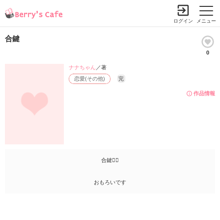
ログイン
メニュー
合鍵
0
ナナちゃん
／著
恋愛(その他)
完
作品情報
合鍵
おもろいです