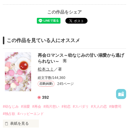
この作品をシェア
この作品を見ている人にオススメ
再会ロマンス～幼なじみの甘い溺愛から逃げ
られない～
完
松本ユミ
／著
総文字数/144,360
245ページ
恋愛(純愛)
392
#幼なじみ
#溺愛
#再会
#両片想い
#初恋
#スパダリ
#大人の恋
#御曹司
#独占欲
#ハッピーエンド
表紙を見る