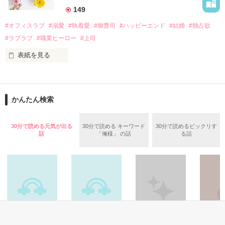
　なぜか恭司から飼い猫の世話係を命じられた美桜は、猫の世
149
話を口実にしばしば呼び出された上、二人はいわゆる身体だけ
夏木美桜(なつきみお)

#オフィスラブ
#溺愛
#執着愛
#御曹司
#ハッピーエンド
#結婚
#独占欲
✕

#ラブラブ
#職業ヒーロー
#上司
鳴海哲平 (なるみてっぺい)

表紙を見る
作品を読む
止まっていたはずの二人の時間が、再び動き出す。

舞川雛子（26）は大手お菓子メーカー、三日月製菓コーポレー
再会から始まる、溺愛ラブ。

ションの企画戦略室で働いている。

また雛子には2年前から付き合いはじめ、半年前から同棲を始
2026.6.5～2026.7.25

かんたん検索
めた、同期で恋人の石垣守（26）がいるのだが、後輩の姫原由
羅（24）との浮気が発覚した上、いつのまにか元カノにされて
いた。

30分で読める元気が出る
30分で読める キーワード
30分で読めるビックリす
守と由羅から『便利屋雛子』と馬鹿にされ、一人こっそり泣い
話
「俺様」 の話
る話
＊以前、公開していた話の改稿版です＊

ていた雛子に、企画戦略室の上司である雪瀬鷹哉（29）が
『──俺と結婚してくれないか』といきなりプロポーズをしてき
た上、同居まで提案してきて──？

鷹哉『宜しくな、俺の雛子』🦅

雛子『俺の……ひぃ、雛子？！！！』🐥

作品を読む
シゴデキで冷徹な上司が見せる素顔は、なぜか想像以上に甘く
て……🐥💓🦅
