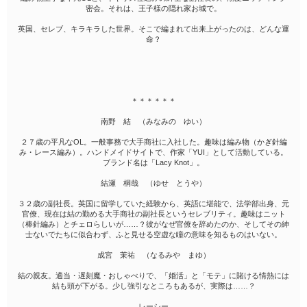
密会。それは、王子様の隠れ家お城で。
英国、セレブ、キラキラした世界。そこで編まれて出来上がったのは、どんな運
命？
＊＊＊＊＊＊
南野 結 （みなみの ゆい）
２７歳の平凡なOL。一般事務で大手商社に入社した。趣味は編み物（かぎ針編
み・レース編み）。ハンドメイドサイトで、作家「YUI」として活動している。
ブランド名は「Lacy Knot」。
結瀬 桐哉 （ゆせ とうや）
３２歳の副社長。英国に留学していた経験から、英語に堪能で、法学部出身、元
官僚、現在は結の勤める大手商社の副社長というセレブリティ。趣味はニット
（棒針編み）とチェロらしいが……？彼がなぜ官僚を辞めたのか、そしてその紳
士ないでたちに似合わず、ふと見せる空虚な瞳の意味を知るものはいない。
成宮 茉祐 （なるみや まゆ）
結の親友。適当・遅刻魔・おしゃべりで、「婚活」と「モテ」に賭ける情熱には
結も頭が下がる。少し強引なところもあるが、実際は……？
レーシー