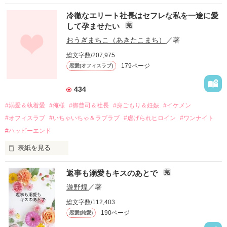
冷徹なエリート社長はセフレな私を一途に愛
して孕ませたい
完
幼なじみの哲平に淡い恋心を抱いていた美桜。

おうぎまちこ（あきたこまち）
／著
しかし、ある出来事をきっかけに二人の関係は壊れてしまう。

総文字数/207,975
関係修復もできないまま、美桜は両親の離婚によって

179ページ
恋愛(オフィスラブ)
引っ越すことになり、哲平とも離れ離れになった。

それから約十二年後。

434
過去の傷から、二度と会いたくないと思っていた哲平に

#溺愛＆執着愛
#俺様
#御曹司＆社長
#身ごもり＆妊娠
#イケメン
運命のような再会を果たす。

#オフィスラブ
#いちゃいちゃ＆ラブラブ
#虐げられヒロイン
#ワンナイト
そして、ひょんなことから

#ハッピーエンド
酔った勢いで一夜を共にしてしまった。

表紙を見る
さらに、美桜が初めてだと知った哲平は

『責任をとる、結婚しよう』と真っ直ぐに告げてきた。

　おかしな噂を流されて前の職場でうまくいかなかった梅田美
戸惑う美桜とは裏腹に、好きという気持ちを隠すことなく

返事も溺愛もキスのあとで
完
桜は、海外で傷心旅行をしていたところ、日本人美青年と出会
甘やかしてくる。

い、酒の勢いもあり一夜限りの関係となる。

遊野煌
／著
　帰国後、美桜は新しい職場でワンナイトした美青年と再会。
そんなある日、哲平は美桜がストーカー被害に

総文字数/112,403
なんと彼の正体は、とある財閥御曹司にも関わらず、一族を離
遭っていることを知る。

190ページ
恋愛(純愛)
れて起業した新進気鋭の実業家、社内でも冷徹だと評判な社長
美桜を守るため、哲平は同居を提案してきて――。

――御影恭司その人だったのだ――！
