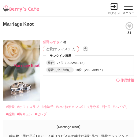
ログイン
メニュー
Marriage Knot
31
猫野みずき
／著
恋愛(オフィスラブ)
完
ランクイン履歴
総合
76位（2022/09/12）
恋愛（中・短編）
18位（2022/09/15）
作品情報
#溺愛
#オフィスラブ
#地味子
#いいねチャンス01
#身分差
#社長
#スパダリ
#感動
#胸キュン
#セレブ
【Marriage Knot】
編み物上手な平凡OLと、イギリス仕込みの紳士な副社長の、溺愛ニッティング