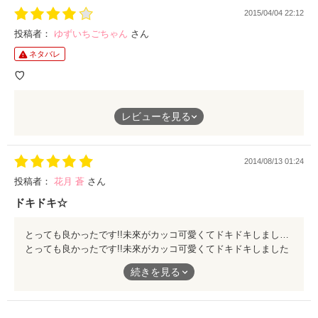
でも未來や他のキャラのみんなも好きになったお話でした！
2015/04/04 22:12
類にも最終的にいい人が見つかったみたいでよかったです♪
投稿者：
ゆずいちごちゃん
さん
ネタバレ
♡
キュンキュンしました！
レビューを見る
けど、個人的には類とくっついて欲しかったです！
2014/08/13 01:24
投稿者：
花月 蒼
さん
ドキドキ☆
とっても良かったです!!未來がカッコ可愛くてドキドキしました(//∇//)魁たちも未來思いでカッコよかったです♪
とっても良かったです!!未來がカッコ可愛くてドキドキしました
(//∇//)魁たちも未來思いでカッコよかったです♪
続きを見る