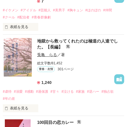
7
#イケメン
#アイドル
#芸能人
#美男子
#胸キュン
#ほのぼの
#仲間
#クール
#配信者
#青春群像劇
表紙を見る
推しは画面の向こうにいるはずだったのに、仕事先で毎日会っ
地獄から救ってくれたのは極道の人達でし
ています。

た。【長編】
完
不器用でも努力を諦めない赤。

兎亀 らる
／著
無口で頼れる黒。

総文字数/81,452
天才肌で笑顔が眩しい白。

301ページ
青春・友情
三人の姿に勇気をもらい、「私も一歩踏み出してみたい」と思
えるようになった。

1,240
#虐待
#溺愛
#感動
#過保護
#甘々
#泣ける
#家族
#逆ハー
#独占欲
#年の差
　　　恋、友情、夢、そして成長。

　　　　笑って、ときどき泣ける。

表紙を見る
　　　　　　〜青春群像劇〜

100回目の恋カレー
完
｢全部あんたのせいよ｣
