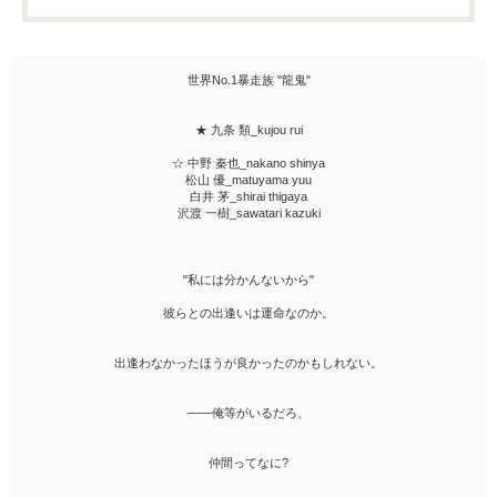
世界No.1暴走族 "龍鬼"
★ 九条 類_kujou rui
☆ 中野 秦也_nakano shinya
松山 優_matuyama yuu
白井 茅_shirai thigaya
沢渡 一樹_sawatari kazuki
"私には分かんないから"
彼らとの出逢いは運命なのか。
出逢わなかったほうが良かったのかもしれない。
――俺等がいるだろ、
仲間ってなに?