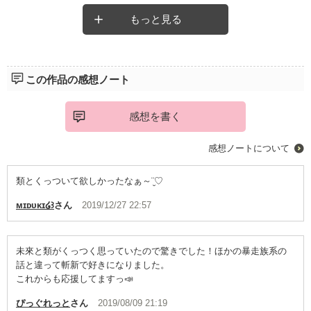
もっと見る
この作品の感想ノート
感想を書く
感想ノートについて
類とくっついて欲しかったなぁ～¨̮♡
ᴍɪᴅᴜᴋɪ໒꒱
さん
2019/12/27 22:57
未來と類がくっつく思っていたので驚きでした！ほかの暴走族系の
話と違って斬新で好きになりました。
これからも応援してますっ📣
ぴっぐれっと
さん
2019/08/09 21:19