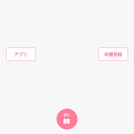
※表紙はフリー素材です。コンテスト用に既存作を改稿しまし
でもみんなが教えてくれた。

た。
ミステリー・サスペ
その他
恋愛(オフィスラブ)
ホラー・
ンス
作品を読む
ネタバレなタイト
お前がそうさせた
知らない
『"愛してるよ"』

医者と患者の診察
ルをやめてくださ
んだよ
みりい／
室
い
M
並木 冴／著
アプリ
西のの／著
西のの／著
感動のラスト──

もっと見る
かんたん検索の条件を変える
野いちご

ジャンル別 最高1位！

読む
総合 最高3位！

ベリーズカフェ
