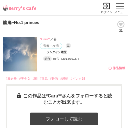
ログイン
メニュー
龍鬼~No.1 princes
31
*Caru**
／著
青春・友情
完
ランクイン履歴
総合
86位（2014/07/27）
作品情報
#暴走族
#美少女
#闇
#龍鬼
#最強
#感動
#ピンク15
この作品は*Caru**さんをフォローすると読
むことが出来ます。