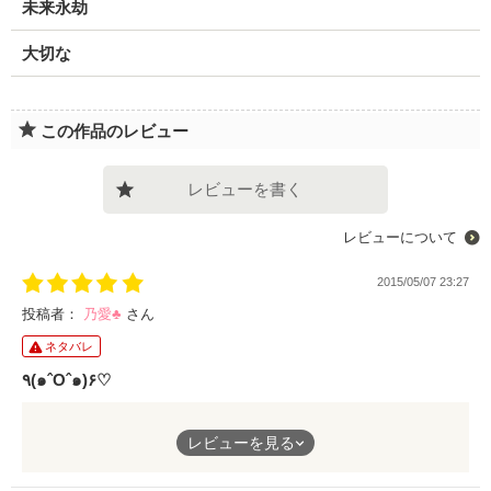
未来永劫
大切な
この作品のレビュー
レビューを書く
レビューについて
2015/05/07 23:27
投稿者：
乃愛♣
さん
ネタバレ
٩(๑ˆOˆ๑)۶♡
よかったです！！
レビューを見る
話を読んでるうちに誠哉もありっちゃありなんだなーって思いま
したが個人的には類と付き合って欲しかったです…