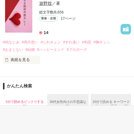
『──のせいじゃないよ』

遊野煌
／著
総文字数/8,656
17ページ
青春・友情
｢なんであんたが生きてんのよ｣

作品を読む
『生きていてくれてありがとう』

14
#幼なじみ
#両片想い
#じれキュン
#すれ違い
#初恋
#胸キュン
｢あんたなんか産まなきゃ良かった｣

『産まれてきてくれてありがとう』

#おまじない
#結婚
#ハッピーエンド
#プロポーズ
表紙を見る
｢あんたさえ居なければ·····｣

『ねぇ、恋カレーって知ってる？』

『──が居てくれたから俺たちは·····』

──『ん？　恋カレー？』

かんたん検索
『うん。恋カレーを100回たべたら、好きな人が自分のこと好
きになっちゃうんだって』

両親から虐待を受け感情を知らない女の子と

5分で読めるビックリする
30代女性向けの不思議な
15分で読める キーワード
話
話
「セクシー男子」 の話
これは好きなアイツに好きだよって言えない、臆病な私の初恋
その女の子に感情を教える極道達との物語。

と恋のおまじないの話。

泣き方も、笑い方も、助けの求め方も、何も知らなかった。
