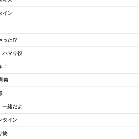
タイン
った!?
、ハマり役
き！
体育祭
様
、一緒だよ
ンタイン
り物