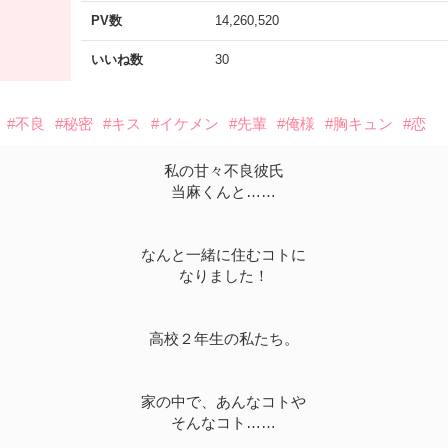
PV数
14,260,520
いいね数
30
#不良
#秘密
#キス
#イケメン
#先輩
#俺様
#胸キュン
#恋
私の甘々不良彼氏
当麻くんと……
なんと一緒に住むコトに
なりました！
高校２年生の私たち。
家の中で、あんなコトや
そんなコト……