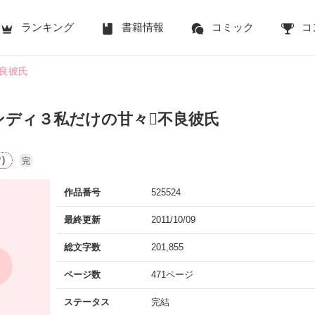
ランキング
書籍情報
コミック
コ
良彼氏
ンディ３私だけの甘々不良彼氏
)
完
作品番号
525524
最終更新
2011/10/09
総文字数
201,855
ページ数
471ページ
ステータス
完結