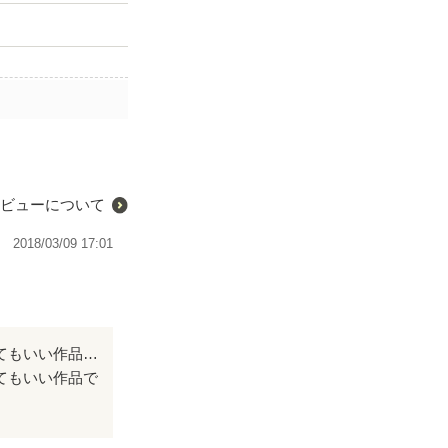
ビューについて
2018/03/09 17:01
この作品を見る前はいい本なのかな？って不安でいっぱいだったけど見るととってもいい作品で涙がでました！ 本当にいい作品でした。
てもいい作品で