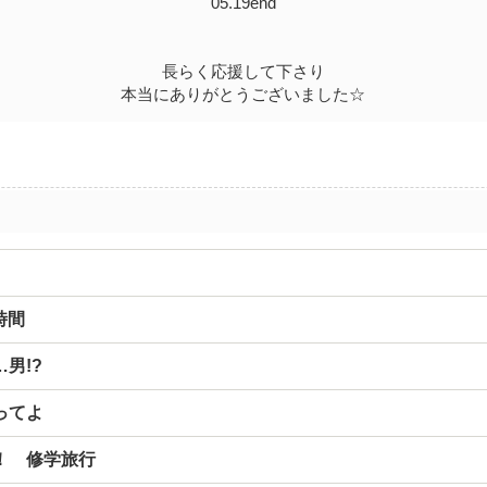
05.19end
長らく応援して下さり
本当にありがとうございました☆
時間
男!?
ってよ
！ 修学旅行