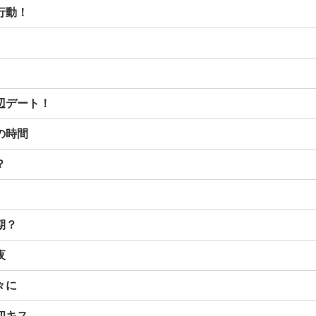
行動！
辺デート！
の時間
？
期？
夜
々に
初キス