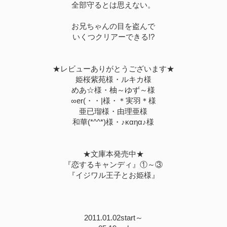
全部守るとは思えない。
お兄ちゃんの目を盗んで
いくつクリアーできる!?
★レビューありがとうございます★
姫桜紫苑様・ルキカ様
めあ☆様・柚～ゆず～様
∞er(・・|様・＊実羽＊様
亜已瑠様・由理亜様
和華(*^^*)様・♪καηα♪様
★文庫本発売中★
『恋するキャンディ』①～③
『イジワル王子とお姫様』
2011.01.02start～