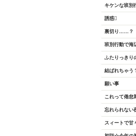
キケンな班別
誘惑
裏切り……？
班別行動で海
ふたりっきり
結ばれちゃう
願い事
これって倦怠
忘れられない
スィートで甘
初詣☆今年の