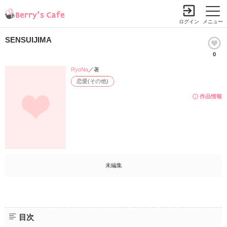
ログイン
メニュー
SENSUIJIMA
0
RyoNa
／著
恋愛(その他)
作品情報
未編集
目次