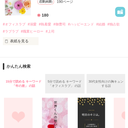
遭っていることを知る。

190ページ
恋愛(純愛)
れて起業した新進気鋭の実業家、社内でも冷徹だと評判な社長
美桜を守るため、哲平は同居を提案してきて――。

――御影恭司その人だったのだ――！

　なぜか恭司から飼い猫の世話係を命じられた美桜は、猫の世
180
話を口実にしばしば呼び出された上、二人はいわゆる身体だけ
夏木美桜(なつきみお)

#オフィスラブ
#溺愛
#執着愛
#御曹司
#ハッピーエンド
#結婚
#独占欲
✕

#ラブラブ
#職業ヒーロー
#上司
鳴海哲平 (なるみてっぺい)

表紙を見る
作品を読む
止まっていたはずの二人の時間が、再び動き出す。

舞川雛子（26）は大手お菓子メーカー、三日月製菓コーポレー
再会から始まる、溺愛ラブ。

ションの企画戦略室で働いている。

また雛子には2年前から付き合いはじめ、半年前から同棲を始
2026.6.5～2026.7.25

かんたん検索
めた、同期で恋人の石垣守（26）がいるのだが、後輩の姫原由
羅（24）との浮気が発覚した上、いつのまにか元カノにされて
いた。

15分で読める キーワード
5分で読める キーワード
30代女性向けの胸キュン
守と由羅から『便利屋雛子』と馬鹿にされ、一人こっそり泣い
「年の差」 の話
「オフィスラブ」 の話
する話
＊以前、公開していた話の改稿版です＊

ていた雛子に、企画戦略室の上司である雪瀬鷹哉（29）が
『──俺と結婚してくれないか』といきなりプロポーズをしてき
た上、同居まで提案してきて──？

鷹哉『宜しくな、俺の雛子』🦅

雛子『俺の……ひぃ、雛子？！！！』🐥

作品を読む
シゴデキで冷徹な上司が見せる素顔は、なぜか想像以上に甘く