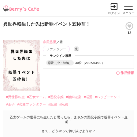
ログイン
メニュー
異世界転生した先は断罪イベント五秒前！
12
春風悠里
／著
ファンタジー
完
ランクイン履歴
恋愛（中・短編）
30位（2025/03/09）
作品情報
#異世界転生
#乙女ゲーム
#悪役令嬢
#婚約破棄
#溺愛
#ハッピーエンド
#王子
#恋愛ファンタジー
#短編
#完結
乙女ゲームの世界に転生したと思ったら、まさかの悪役令嬢で断罪イベント直
前！
さて、どうやって切り抜けようか？