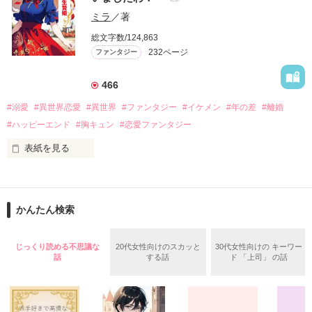
他、エブリスタ様、小説家になろう様で連載。

ミラ
／著
総文字数/124,863
☆あらすじ

　クレティア王国唯一の公爵令嬢リティカ・メルティーは、興
232ページ
ファンタジー
味本位で行った占いで自分が乙女ゲームの中の悪役令嬢である
ことに気づく。

466
　悪役令嬢の断罪処遇は、国外追放！？

　愛し合う2人が結ばれて、しかも自分が背負うべき義務をヒ
#溺愛
#異世界恋愛
#異世界
#ファンタジー
#イケメン
#年の差
#離婚
ロインが肩代わりしてくれると言う。

#ハッピーエンド
#胸キュン
#恋愛ファンタジー
　え、何それ、控えめに言って最高なんだけど！？

　全力で王子を推して美スチルを回収し、断罪されて自由を手
表紙を見る
に入れるために、最高の悪役令嬢に私はなる！

嫌われ伯爵令嬢を突っ走って来たベアトリスは「生贄姫条約」
により

かんたん検索
魔国の魔王様と結婚することに。

作品を読む
じっくり読める不思議な
20代女性向けのスカッと
30代女性向けの キーワー
話
する話
ド 「上司」 の話
ある条件を満たせば、

即刻、離婚予定の生贄結婚である。
