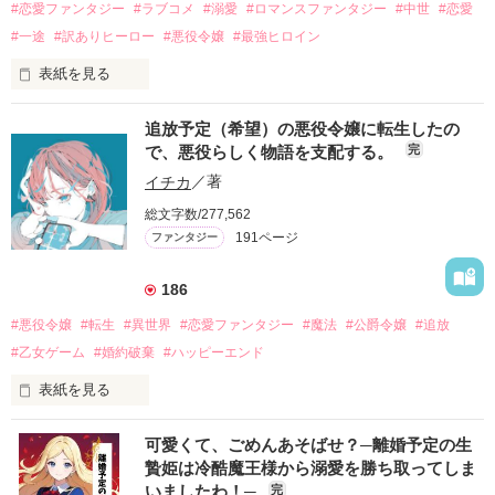
#恋愛ファンタジー
#ラブコメ
#溺愛
#ロマンスファンタジー
#中世
#恋愛
#一途
#訳ありヒーロー
#悪役令嬢
#最強ヒロイン
表紙を見る
——自分を嫌っているはずの王太子から、ある日突然溺愛され
追放予定（希望）の悪役令嬢に転生したの
たら？
で、悪役らしく物語を支配する。
完
イチカ
／著
作品を読む
総文字数/277,562
191ページ
ファンタジー
186
#悪役令嬢
#転生
#異世界
#恋愛ファンタジー
#魔法
#公爵令嬢
#追放
#乙女ゲーム
#婚約破棄
#ハッピーエンド
表紙を見る
転生令嬢が乙女ゲームの世界を支配する！？

可愛くて、ごめんあそばせ？─離婚予定の生
そんな異世界恋愛ファンタジー開幕。

贄姫は冷酷魔王様から溺愛を勝ち取ってしま
いましたわ！─
完
表紙はノーライトコピーガール様からお借りしています。
