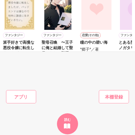
冷酷非情と名高い

500歳年上の美しい魔王様は、

ファンタジー
ファンタジー
恋愛(その他)
ファンタ
生贄姫をさっさと泣かせて追い返そうとする。

派手好きで高慢な
聖母召喚 〜王子
瞳の中の碧い海
とある堕
悪役令嬢に転生し
に俺と結婚して聖
ノガタリ
*郷子*／著
ましたが、バッド
母になれと烈愛さ
MIDRA
エンドは嫌なので
れてますが、隙を
木山楽斗／著
またたびやま銀猫
如月寧々
だが、生贄姫のベアトリスは

地味に謙虚に生き
見て逃げます〜
／著
ていきたい。
なぜか魔国に居座り続け、

もっと見る
絶対に泣かない帰らない！？

かんたん検索の条件を変える
アプリ
魔王様はそんな実家に帰らないタイプの生贄姫をどうしても泣
かせてみたくて

読む