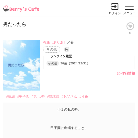
ログイン
メニュー
男だったら
0
有亜〔ありあ〕
／著
その他
完
ランクイン履歴
その他
36位（2024/12/31）
作品情報
#短編
#甲子園
#男
#夢
#野球部
#お父さん
#４番
小２の私の夢。
甲子園に出場すること。