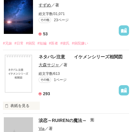
すずめ
／著
総文字数/31,071
23ページ
その他
53
#兄妹
#日常
#病院
#短編
#医者
#彼氏
#病院嫌い
ネタバレ注意 イケメンシリーズ相関図
大森サジャ
／著
総文字数/613
1ページ
その他
293
表紙を見る
イケメンシリーズ相関図

涙恋～RUIRENの魔法～
完
第一弾から第十弾

Via
／著