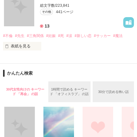
総文字数/223,841
作品を読むのに役立てばと思います
441ページ
その他
13
作品を読む
#不倫
#先生
#三角関係
#妊娠
#死
#涙
#新しい恋
#サッカー
#魔法
表紙を見る
＝＝＝＝＝＝＝＝＝＝＝＝

「俺と出会ってから

かんたん検索
泣かせてばかりで…ゴメン…」

ユウは悲しく微笑む・・・・

30代女性向けの キーワー
1時間で読める キーワー
30分で読める怖い話
ド 「再会」 の話
ド 「オフィスラブ」 の話
不倫　教師との禁断の愛

悩み傷つき　精一杯愛した人

「俺なら　亜恋を
