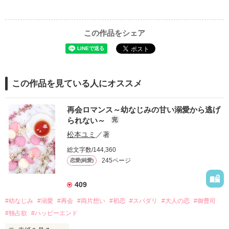
この作品をシェア
この作品を見ている人にオススメ
再会ロマンス～幼なじみの甘い溺愛から逃げ
られない～
完
松本ユミ
／著
総文字数/144,360
245ページ
恋愛(純愛)
409
#幼なじみ
#溺愛
#再会
#両片想い
#初恋
#スパダリ
#大人の恋
#御曹司
#独占欲
#ハッピーエンド