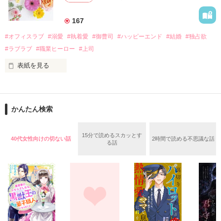
美桜を守るため、哲平は同居を提案してきて――。

――御影恭司その人だったのだ――！

　なぜか恭司から飼い猫の世話係を命じられた美桜は、猫の世
167
話を口実にしばしば呼び出された上、二人はいわゆる身体だけ
夏木美桜(なつきみお)

#オフィスラブ
#溺愛
#執着愛
#御曹司
#ハッピーエンド
#結婚
#独占欲
✕

#ラブラブ
#職業ヒーロー
#上司
鳴海哲平 (なるみてっぺい)

表紙を見る
作品を読む
止まっていたはずの二人の時間が、再び動き出す。

舞川雛子（26）は大手お菓子メーカー、三日月製菓コーポレー
再会から始まる、溺愛ラブ。

ションの企画戦略室で働いている。

また雛子には2年前から付き合いはじめ、半年前から同棲を始
2026.6.5～2026.7.25

かんたん検索
めた、同期で恋人の石垣守（26）がいるのだが、後輩の姫原由
羅（24）との浮気が発覚した上、いつのまにか元カノにされて
いた。

15分で読めるスカッとす
40代女性向けの切ない話
2時間で読める不思議な話
守と由羅から『便利屋雛子』と馬鹿にされ、一人こっそり泣い
る話
＊以前、公開していた話の改稿版です＊

ていた雛子に、企画戦略室の上司である雪瀬鷹哉（29）が
『──俺と結婚してくれないか』といきなりプロポーズをしてき
た上、同居まで提案してきて──？

鷹哉『宜しくな、俺の雛子』🦅

雛子『俺の……ひぃ、雛子？！！！』🐥

作品を読む
シゴデキで冷徹な上司が見せる素顔は、なぜか想像以上に甘く