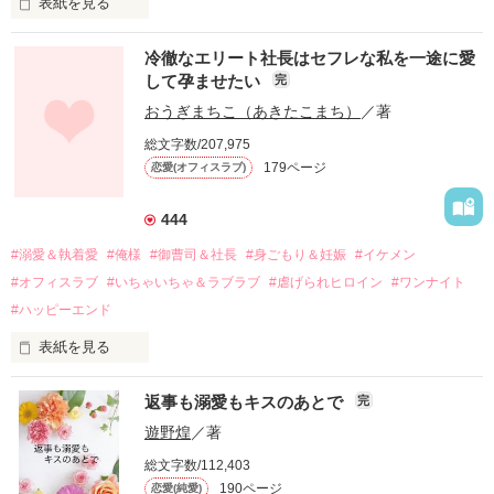
表紙を見る
冷徹なエリート社長はセフレな私を一途に愛
して孕ませたい
完
幼なじみの哲平に淡い恋心を抱いていた美桜。

おうぎまちこ（あきたこまち）
／著
しかし、ある出来事をきっかけに二人の関係は壊れてしまう。

総文字数/207,975
関係修復もできないまま、美桜は両親の離婚によって

179ページ
恋愛(オフィスラブ)
引っ越すことになり、哲平とも離れ離れになった。

それから約十二年後。

444
過去の傷から、二度と会いたくないと思っていた哲平に

#溺愛＆執着愛
#俺様
#御曹司＆社長
#身ごもり＆妊娠
#イケメン
運命のような再会を果たす。

#オフィスラブ
#いちゃいちゃ＆ラブラブ
#虐げられヒロイン
#ワンナイト
そして、ひょんなことから

#ハッピーエンド
酔った勢いで一夜を共にしてしまった。

表紙を見る
さらに、美桜が初めてだと知った哲平は

『責任をとる、結婚しよう』と真っ直ぐに告げてきた。

　おかしな噂を流されて前の職場でうまくいかなかった梅田美
戸惑う美桜とは裏腹に、好きという気持ちを隠すことなく

返事も溺愛もキスのあとで
完
桜は、海外で傷心旅行をしていたところ、日本人美青年と出会
甘やかしてくる。

い、酒の勢いもあり一夜限りの関係となる。

遊野煌
／著
　帰国後、美桜は新しい職場でワンナイトした美青年と再会。
そんなある日、哲平は美桜がストーカー被害に

総文字数/112,403
なんと彼の正体は、とある財閥御曹司にも関わらず、一族を離
遭っていることを知る。

190ページ
恋愛(純愛)
れて起業した新進気鋭の実業家、社内でも冷徹だと評判な社長