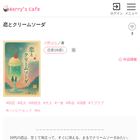
ログイン
メニュー
恋とクリームソーダ
3
小野はな
／著
恋愛(純愛)
完
作品情報
#初恋
#花火
#高校生
#大人
#一途
#再会
#溺愛
#ラブラブ
#ハッピーエンド
#ss
＿＿＿＿＿＿＿＿＿＿＿＿＿＿＿＿＿＿＿＿
10代の恋は、甘くて泡立って、すぐに消える。まるでクリームソーダみたい。