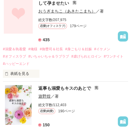
して孕ませたい
完
幼なじみの哲平に淡い恋心を抱いていた美桜。

おうぎまちこ（あきたこまち）
／著
しかし、ある出来事をきっかけに二人の関係は壊れてしまう。

総文字数/207,975
関係修復もできないまま、美桜は両親の離婚によって

179ページ
恋愛(オフィスラブ)
引っ越すことになり、哲平とも離れ離れになった。

それから約十二年後。

435
過去の傷から、二度と会いたくないと思っていた哲平に

#溺愛＆執着愛
#俺様
#御曹司＆社長
#身ごもり＆妊娠
#イケメン
運命のような再会を果たす。

#オフィスラブ
#いちゃいちゃ＆ラブラブ
#虐げられヒロイン
#ワンナイト
そして、ひょんなことから

#ハッピーエンド
酔った勢いで一夜を共にしてしまった。

表紙を見る
さらに、美桜が初めてだと知った哲平は

『責任をとる、結婚しよう』と真っ直ぐに告げてきた。

　おかしな噂を流されて前の職場でうまくいかなかった梅田美
戸惑う美桜とは裏腹に、好きという気持ちを隠すことなく

返事も溺愛もキスのあとで
完
桜は、海外で傷心旅行をしていたところ、日本人美青年と出会
甘やかしてくる。

い、酒の勢いもあり一夜限りの関係となる。

遊野煌
／著
　帰国後、美桜は新しい職場でワンナイトした美青年と再会。
そんなある日、哲平は美桜がストーカー被害に

総文字数/112,403
なんと彼の正体は、とある財閥御曹司にも関わらず、一族を離
遭っていることを知る。

190ページ
恋愛(純愛)
れて起業した新進気鋭の実業家、社内でも冷徹だと評判な社長
美桜を守るため、哲平は同居を提案してきて――。

――御影恭司その人だったのだ――！

　なぜか恭司から飼い猫の世話係を命じられた美桜は、猫の世
150
話を口実にしばしば呼び出された上、二人はいわゆる身体だけ