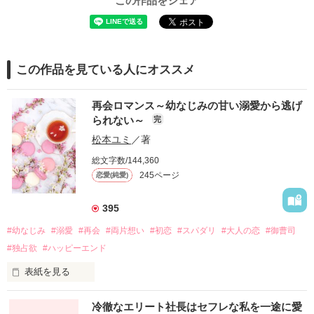
この作品をシェア
この作品を見ている人にオススメ
再会ロマンス～幼なじみの甘い溺愛から逃げ
られない～
完
松本ユミ
／著
総文字数/144,360
245ページ
恋愛(純愛)
395
#幼なじみ
#溺愛
#再会
#両片想い
#初恋
#スパダリ
#大人の恋
#御曹司
#独占欲
#ハッピーエンド
表紙を見る
冷徹なエリート社長はセフレな私を一途に愛