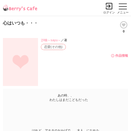
ログイン
メニュー
心はいつも・・・
0
沙柚～sayu～
／著
恋愛(その他)
作品情報
あの時、、
わたしはまだこどもだった
けれど アナタのおかげで 大人 になれた