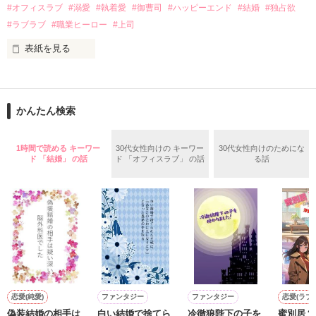
夏木美桜(なつきみお)

#オフィスラブ
#溺愛
#執着愛
#御曹司
#ハッピーエンド
#結婚
#独占欲
✕

#ラブラブ
#職業ヒーロー
#上司
鳴海哲平 (なるみてっぺい)

表紙を見る
作品を読む
止まっていたはずの二人の時間が、再び動き出す。

舞川雛子（26）は大手お菓子メーカー、三日月製菓コーポレー
再会から始まる、溺愛ラブ。

ションの企画戦略室で働いている。

また雛子には2年前から付き合いはじめ、半年前から同棲を始
2026.6.5～2026.7.25

かんたん検索
めた、同期で恋人の石垣守（26）がいるのだが、後輩の姫原由
羅（24）との浮気が発覚した上、いつのまにか元カノにされて
いた。

1時間で読める キーワー
30代女性向けの キーワー
30代女性向けのためにな
守と由羅から『便利屋雛子』と馬鹿にされ、一人こっそり泣い
ド 「結婚」 の話
ド 「オフィスラブ」 の話
る話
＊以前、公開していた話の改稿版です＊

ていた雛子に、企画戦略室の上司である雪瀬鷹哉（29）が
『──俺と結婚してくれないか』といきなりプロポーズをしてき
た上、同居まで提案してきて──？

鷹哉『宜しくな、俺の雛子』🦅

雛子『俺の……ひぃ、雛子？！！！』🐥

作品を読む
シゴデキで冷徹な上司が見せる素顔は、なぜか想像以上に甘く
て……🐥💓🦅

恋愛(純愛)
ファンタジー
ファンタジー
恋愛(ラブ
偽装結婚の相手は
白い結婚で捨てら
冷徹狼陛下の子を
蜜別居？