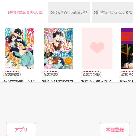
**********

1時間で読める切ない話
30代女性向けの面白い話
5分で読めるためになる話
「ケータイ恋愛小説家」を応援してくださった、皆様に感謝を
込めて…。

蓮君目線の甘々ショートストーリーです。

ネタバレになりますので、本編がまだの方はぜひそちらを先に
ごらんください。

恋愛(純愛)
恋愛(純愛)
恋愛(その他)
恋愛(キケ
ただ君を愛したい
別れたはずのママ
あなたが教えてく
知ってし
作品を読む
だけ
とパパは、愛しの
れたこと
の秘密
三つ子ちゃんに振
佐倉伊織／著
汐凪／著
夏目 若
り回されています
田崎くるみ／著
もっと見る
かんたん検索の条件を変える
アプリ