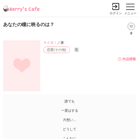
ログイン
メニュー
あなたの瞳に映るのは？
0
ＲＥＭＩ
／著
恋愛(その他)
完
作品情報
誰でも
一度はする
片想い...
どうして
こんなに