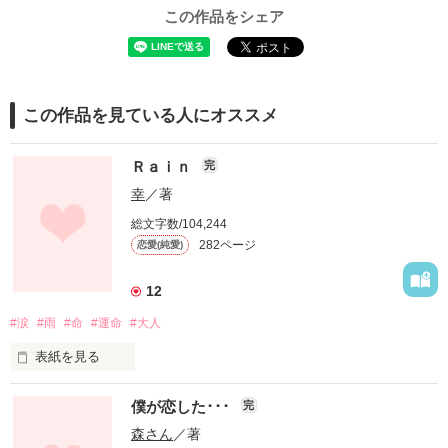
この作品をシェア
この作品を見ている人にオススメ
Ｒａｉｎ
完
幸
／著
総文字数/104,244
282ページ
恋愛(純愛)
12
#涙
#雨
#命
#運命
#大人
表紙を見る
僕が恋した･･･
完
【書籍化小説】

森さん
／著