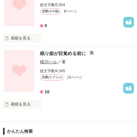
総文字数/5,504
8ページ
恋愛(その他)
0
雨は…

表紙を見る
どこにでもいる普通の男の子がある１人の女性に恋をする。
眠り姫が目覚める前に
完
桜川ハル
／著
大好きな人を奪っていく

作品を読む
総文字数/4,345
15ページ
恋愛(ラブコメ)
16
表紙を見る
★ケータイ恋愛小説家★

完結記念短編

かんたん検索
作品を読む