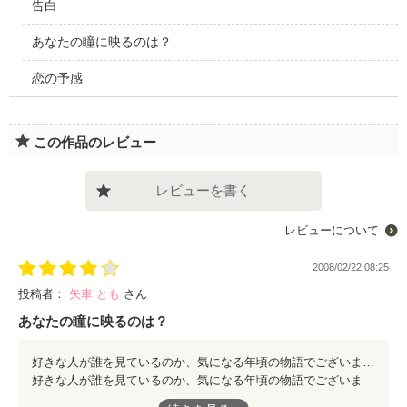
告白
あなたの瞳に映るのは？
恋の予感
この作品のレビュー
レビューを書く
レビューについて
2008/02/22 08:25
投稿者：
矢車 とも
さん
あなたの瞳に映るのは？
好きな人が誰を見ているのか、気になる年頃の物語でございます。 「あなたの瞳に映る人」が分かった瞬間の雰囲気、その場面がなかなか素敵で。 そしてラストは今時期にぴったりな、中学校卒業から高校入学と。 こういう立場に大きく頷く女子、野いちごには多いのではないかと思いレビューに上げてみます。 文章にも作品にも、共感するには年を重ね過ぎましたが、なんだか色々と思い出せる感じで可愛いです。 どうぞ、行ってらっしゃいませ♪
好きな人が誰を見ているのか、気になる年頃の物語でございま
す。