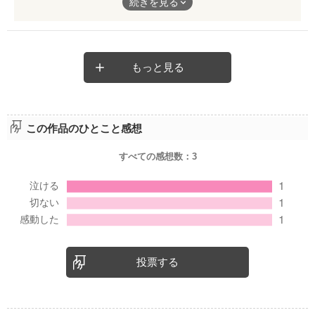
続きを見る
「あなたの瞳に映る人」が分かった瞬間の雰囲気、その場面がな
かなか素敵で。
そしてラストは今時期にぴったりな、中学校卒業から高校入学
もっと見る
と。
こういう立場に大きく頷く女子、野いちごには多いのではないか
と思いレビューに上げてみます。
この作品のひとこと感想
文章にも作品にも、共感するには年を重ね過ぎましたが、なんだ
すべての感想数：
3
か色々と思い出せる感じで可愛いです。
どうぞ、行ってらっしゃいませ♪
投票する