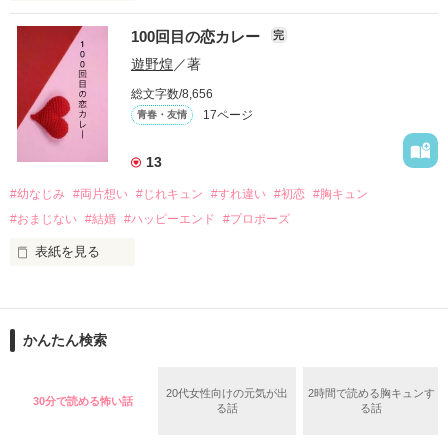
　　　　　　〜青春群像劇〜

100回目の恋カレー
完
｢全部あんたのせいよ｣

『──のせいじゃないよ』

遊野煌
／著
総文字数/8,656
17ページ
青春・友情
｢なんであんたが生きてんのよ｣

作品を読む
『生きていてくれてありがとう』

13
#幼なじみ
#両片想い
#じれキュン
#すれ違い
#初恋
#胸キュン
｢あんたなんか産まなきゃ良かった｣

『産まれてきてくれてありがとう』

#おまじない
#結婚
#ハッピーエンド
#プロポーズ
表紙を見る
｢あんたさえ居なければ·····｣

『ねぇ、恋カレーって知ってる？』

『──が居てくれたから俺たちは·····』

──『ん？　恋カレー？』

かんたん検索
『うん。恋カレーを100回たべたら、好きな人が自分のこと好
きになっちゃうんだって』

両親から虐待を受け感情を知らない女の子と

20代女性向けの元気が出
2時間で読める胸キュンす
30分で読める怖い話
る話
る話
これは好きなアイツに好きだよって言えない、臆病な私の初恋
その女の子に感情を教える極道達との物語。

と恋のおまじないの話。
