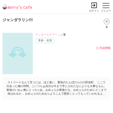
ログイン
メニュー
ジャンダラリン!!!
0
ラッキールチアーノ
／著
青春・友情
作品情報
ストリートなんて言うには、ほど遠い、愛知のたんぼだらけの田舎町。 ここで
出会った俺の仲間。こいつらぁ自分が今まで手に入れたなによりも大事なもん。
家族のいねぇ俺にとっちゃあ、おめぇらが家族だな。おめぇらのためにどこまで
体はれるか… おめぇらのためならよろこんで懲役くらってもっていかれるよ…