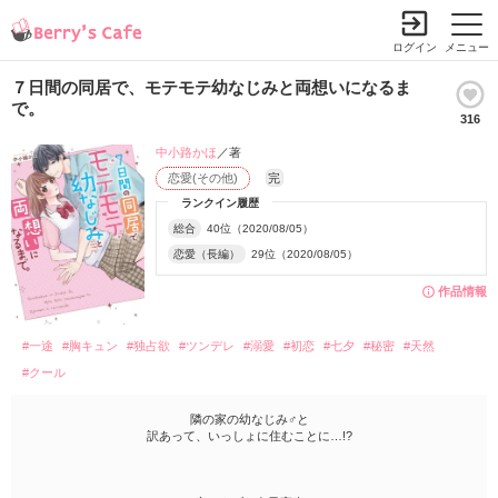
ログイン
メニュー
７日間の同居で、モテモテ幼なじみと両想いになるま
で。
316
中小路かほ
／著
恋愛(その他)
完
ランクイン履歴
総合
40位（2020/08/05）
恋愛（長編）
29位（2020/08/05）
作品情報
#一途
#胸キュン
#独占欲
#ツンデレ
#溺愛
#初恋
#七夕
#秘密
#天然
#クール
隣の家の幼なじみ♂と
訳あって、いっしょに住むことに…!?