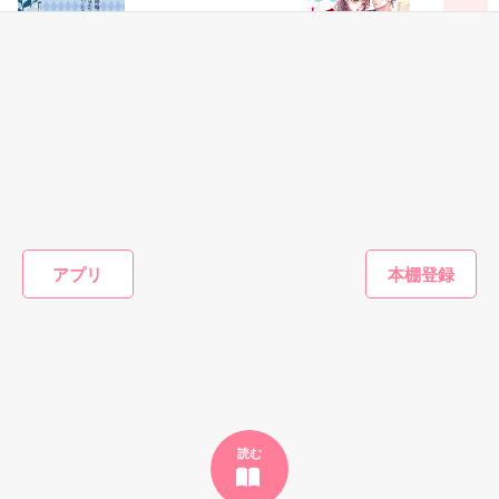
高校時代から壬生柊吾を想い続けている

偶然の幸運が重なり、凛音は柊吾と

同じ会社で働きはじめ

作品を読む
今では一緒に暮らし身体を重ねる関係に

けれど柊吾は今も凛音の姉を想い続けていて

＊ゆるくて甘い独占欲全開の強引ジレジレラブ＊

凛音が愛される見込みはまるでない

ファンタジー
恋愛(オフィスラブ)
恋愛(オフィスラブ)
恋愛(純愛)
おまけに柊吾に見合いの話が持ち込まれ

白い結婚で捨てら
君色ロマンス～副
懐妊初夜～一途な
キミが家
凛音は別れを考え始める

れた王妃は、「あ
社長の甘い恋の罠
社長は求愛の手を
た、その
そんなとき、凛音が妊娠しているとわかった

なたのために王に
～
緩めない～
雨宮 夕
なります」と言っ
坂井ひなぎ／著
松本ユミ／著
兎山もなか／著
た義弟の手を取る
お互いに秘密を抱え遠回りしながらも

アプリ
もっと見る
「愛してるんだ。何度そう言いたかったか」

かんたん検索の条件を変える
2020.02.01〜02.22

想いを寄り添わせ幸せになるために

まっすぐ突き進むお話です

*・.+･｡*☆☆・.★･.+･｡*☆☆・.+

読む