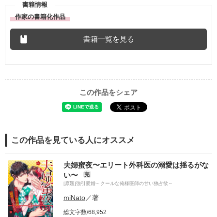
書籍情報
作家の書籍化作品
書籍一覧を見る
この作品をシェア
この作品を見ている人にオススメ
夫婦蜜夜〜エリート外科医の溺愛は揺るがな
い〜
完
[原題]強引愛婚～クールな俺様医師の甘い独占欲～
miNato
／著
総文字数/68,952