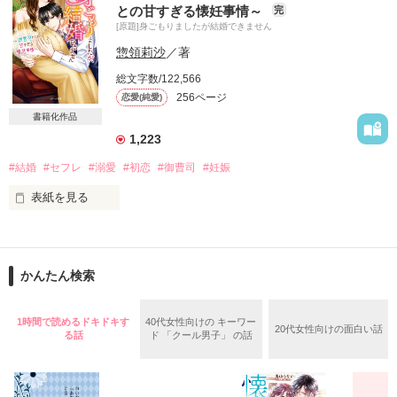
との甘すぎる懐妊事情～
完
今日、私は世界一幸せな花嫁になるはずだった。

釣り合わないってわかっているのに

[原題]身ごもりましたが結婚できません
婚約者が結婚式をすっぽかしたりしなければ……。

惣領莉沙
／著
彼の言葉に翻弄される

総文字数/122,566
甘く優しく溶かされて

256ページ
恋愛(純愛)
ナルサワカエデ

書籍化作品
成沢 楓(♀) 

1,223
リゾート開発  ソレイユ   総務課  OL  26歳

×

#結婚
#セフレ
#溺愛
#初恋
#御曹司
#妊娠
オキタハルト

表紙を見る
沖田陽斗 (♂)　

いつしか身も心も

リゾート開発   ソレイユ  専務  29歳

あなた一色

「ハギモリビール」社長秘書

岡崎凛音 （おかざきりおん）（27）

2015.8.4～9.18

かんたん検索
「ハギモリビール」部長　そして実は･･････

壬生柊吾（みぶしゅうご）（34）

よぉーりん様、星咲るい様、usamo様、HwanheeーM様、
1時間で読めるドキドキす
40代女性向けの キーワー
20代女性向けの面白い話
ukoco様、さちなみ様、ハッピーチャイルド様、

る話
ド 「クール男子」 の話
この結婚に愛はないとわかっていても

*・.+･｡*☆☆・.★･.+･｡*☆☆・.+

月野夜さま、

素敵なレビューどうもありがとうございました♥

あなたへの想いが止められない

有名企業で社長秘書を務める岡崎凛音は
