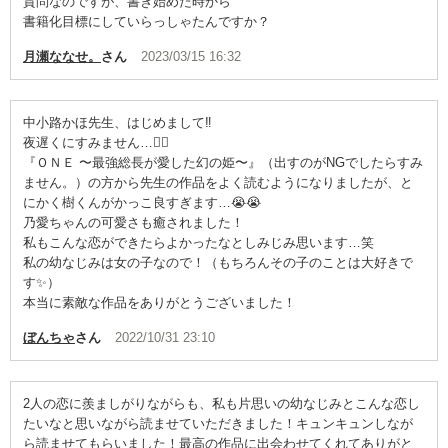
質問なのですが、書き始めた時から
書籍化目標にしていらっしゃたんですか？
月瀬ななせ。
さん
2023/03/15 16:32
中小路かほ先生、はじめまして‼︎
夜遅くにすみません…🙇‍♀️
『ＯＮＥ 〜最強総長が愛した幻の姫〜』（出すのがNGでしたらすみ
ません。）の方から先生の作品をよく読むようになりましたが、と
にかく樹くんがかっこ良すぎます…😭😭
乃愛ちゃんの可愛さも癒されました！
私もこんな恋ができたらよかったなとしみじみ思います…笑
私の幼なじみは女の子なので！（もちろんその子のことは大好きで
す✨）
本当に素敵な作品をありがとうございました！
ぼんちゃ
さん
2022/10/31 23:10
2人の恋に羨ましがりながらも、私も片思いの幼なじみとこんな恋し
たいなと思いながら読ませていただきました！キュンキュンしなが
ら読ませてもらいました！最高の作品に出会わせてくれてありがと