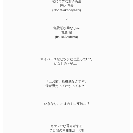
恋にウブな女子高生
若林 乃愛
(Noa Wakabayashi)
×
無愛想な幼なじみ
青島 樹
(Itsuki Aoshima)
マイペースなヒツジだと思っていた
幼なじみ♂が…。
「…お前、危機感なさすぎ。
俺が男だってわかってる？」
いきなり、オオカミに変貌…!?
キケン!?な香りがする
７日間の同棲生活…♡!!