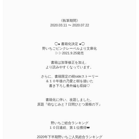
《執筆期間》
2020.03.11 〜 2020.07.22
‎◯● 書籍化決定‎ ●◯
野いちごピンクレーベルより文庫化
▷▷2021.9.25発売
書籍は加筆修正を加え、
より読みやすくなっています。
さらに、書籍限定の樹sideストーリー
＆１０年後の乃愛と樹を描いた
書き下ろし番外編も収録♡
書籍化に伴い、改題しました。
原題『幼なじみと７日間ひとつ屋根の下』
野いちご総合ランキング
１０日連続、第１位獲得👑
2020年下半期野いちご人気総合ランキング