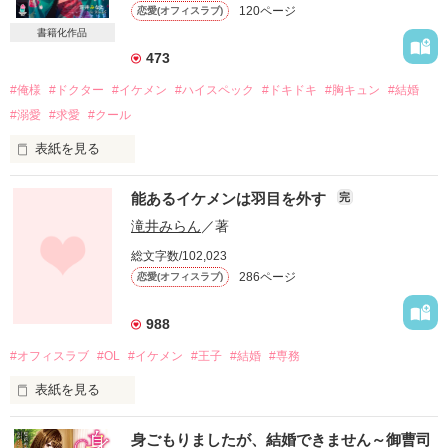
120ページ
恋愛(オフィスラブ)
書籍化作品
473
#俺様
#ドクター
#イケメン
#ハイスペック
#ドキドキ
#胸キュン
#結婚
#溺愛
#求愛
#クール
表紙を見る
「俺の妻になれ」

能あるイケメンは羽目を外す
完
突然突きつけられたぶっきらぼうなプロポーズ

滝井みらん
／著
総文字数/102,023
彼は救急病院で働くエリート医師

286ページ
恋愛(オフィスラブ)
ごくごく一般的な私とは到底釣り合うはずもない

988
#オフィスラブ
#OL
#イケメン
#王子
#結婚
#専務
表紙を見る
「俺はおまえがいい。

結婚すれば幸せが必ず手に入ると思ってた。

覚悟を決めるんだな」

身ごもりましたが、結婚できません～御曹司
そう信じていた私はなんて馬鹿だったんだろう。
