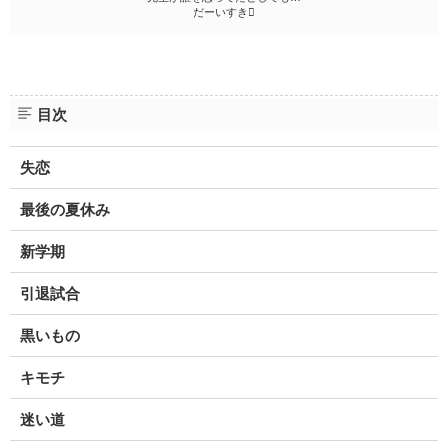
だーいすき
目次
失恋
最後の夏休み
新学期
引退試合
黒いもの
キモチ
迷い道