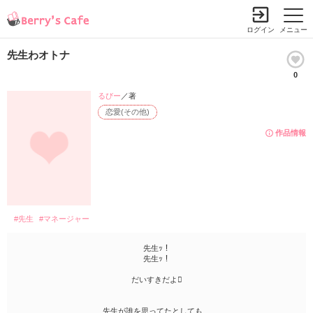
ログイン
メニュー
先生わオトナ
0
るびー
／著
恋愛(その他)
作品情報
#先生
#マネージャー
先生ｯ！
先生ｯ！
だいすきだよ
先生が誰を思ってたとしても…