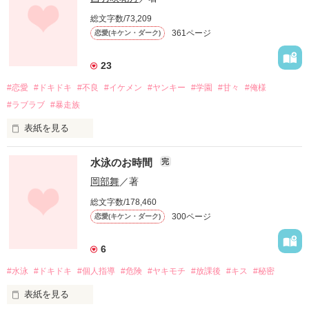
総文字数/73,209
小さい頃からキミは

361ページ
恋愛(キケン・ダーク)
優しかった

23
#恋愛
#ドキドキ
#不良
#イケメン
#ヤンキー
#学園
#甘々
#俺様
いつも私を守ってくれて

#ラブラブ
#暴走族
表紙を見る
助けてくれて

大好きな雅紀君と同じ高校を受験した亜美

水泳のお時間
完
岡部舞
／著
これからのハッピーライフを想像していたんだけれど―

どんなわがままも聞いてくれた

総文字数/178,460
300ページ
恋愛(キケン・ダーク)
自分だけ学校に落ちちゃった！！

キミの困った様に笑う

6
笑顔を見ると

#水泳
#ドキドキ
#個人指導
#危険
#ヤキモチ
#放課後
#キス
#秘密
滑り止めで受けていたのは全国的に有名な超不良高校！

表紙を見る