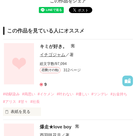
この作品をシェア
この作品を見ている人にオススメ
キミが好き。
完
イチゴジャム
／著
総文字数/97,094
312ページ
恋愛(その他)
9
#幼馴染み
#両思い
#イケメン
#叶わない
#優しい
#ツンデレ
#お金持ち
#アリス
#甘々
#社長
表紙を見る
爆走★love boy
完
西羽咲花月
／著