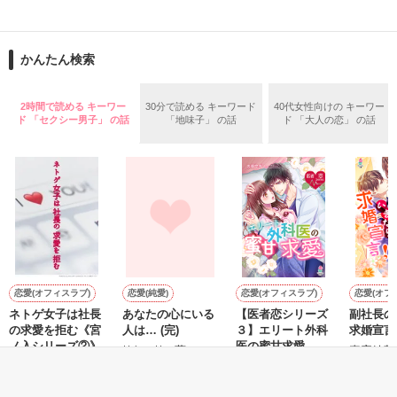
こんな不良学校を選ぶ女の子なんてごくわずかだし

胸が“きゅーん”ってなって

★文庫発売中★

入学早々処女だって事がクラス全員にバレちゃうし！！

かんたん検索
好きで好きで仕方なくなる

それは夏が始まるまでの短い時間

ドキドキハラハラな学園青春物語！！

2時間で読める キーワー
30分で読める キーワード
40代女性向けの キーワー
ド 「セクシー男子」 の話
「地味子」 の話
ド 「大人の恋」 の話
でも“好き”だなんて

放課後限定の

二人だけの

★8.25文庫化決定★

口が裂けても言えないんだ

文庫版とは、多少内容が異なりますので、ご注意下さい(^_^)/

甘く…そして危険な水泳指導

※未成年の喫煙、飲酒は法律で禁止されています※
恋愛(オフィスラブ)
恋愛(純愛)
恋愛(オフィスラブ)
恋愛(オフ
ネトゲ女子は社長
あなたの心にいる
【医者恋シリーズ
副社長の
の求愛を拒む《宮
人は… (完)
３】エリート外科
求婚宣言!
ノ入シリーズ②》
医の蜜甘求愛
作品を読む
**あい**／著
真蜜綺華
椿蛍／著
未華空央／著
◆このお話には過激な内容が含まれますが

それが目的で書いているわけではありません。

--------------------
