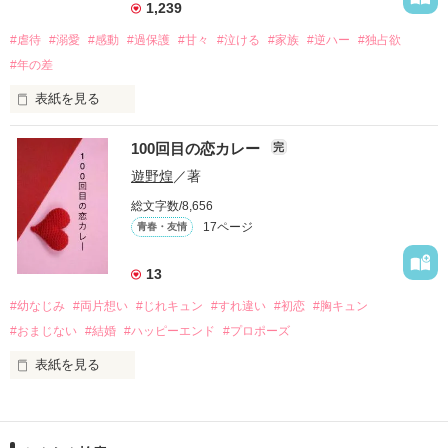
えるようになった。

1,239
#虐待
#溺愛
#感動
#過保護
#甘々
#泣ける
#家族
#逆ハー
#独占欲
#年の差
　　　恋、友情、夢、そして成長。

　　　　笑って、ときどき泣ける。

表紙を見る
　　　　　　〜青春群像劇〜

100回目の恋カレー
完
｢全部あんたのせいよ｣

『──のせいじゃないよ』

遊野煌
／著
総文字数/8,656
17ページ
青春・友情
｢なんであんたが生きてんのよ｣

作品を読む
『生きていてくれてありがとう』

13
#幼なじみ
#両片想い
#じれキュン
#すれ違い
#初恋
#胸キュン
｢あんたなんか産まなきゃ良かった｣

『産まれてきてくれてありがとう』

#おまじない
#結婚
#ハッピーエンド
#プロポーズ
表紙を見る
｢あんたさえ居なければ·····｣

『ねぇ、恋カレーって知ってる？』

『──が居てくれたから俺たちは·····』

──『ん？　恋カレー？』
