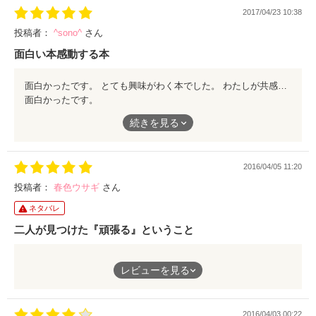
2017/04/23 10:38
投稿者：
^sono^
さん
面白い本感動する本
面白かったです。 とても興味がわく本でした。 わたしが共感できるところが多々あり、主人公の気持ちがよくわかるなって思いました。頑張ったら疲れるだけでも頑張らないとなにも始まらない。 人間って大変ですね.*･ﾟ .ﾟ･*.
面白かったです。
とても興味がわく本でした。
続きを見る
わたしが共感できるところが多々あり、主人公の気持ちがよくわ
かるなって思いました。頑張ったら疲れるだけでも頑張らないと
なにも始まらない。
2016/04/05 11:20
人間って大変ですね.*･ﾟ .ﾟ･*.
投稿者：
春色ウサギ
さん
ネタバレ
二人が見つけた『頑張る』ということ
主人公の茉莉ちゃんが私と重なる部分があり、どんどん作品に引
レビューを見る
き込まれていきました。
私も茉莉ちゃん同様友達に言われたことに対して黙ってしまった
2016/04/03 00:22