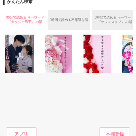
かんたん検索
『うん。恋カレーを100回たべたら、好きな人が自分のこと好
きになっちゃうんだって』

両親から虐待を受け感情を知らない女の子と

30分で読める キーワード
3時間で読める キーワー
2時間で読める不思議な話
「セクシー男子」 の話
ド 「オフィスラブ」 の話
これは好きなアイツに好きだよって言えない、臆病な私の初恋
その女の子に感情を教える極道達との物語。

と恋のおまじないの話。

泣き方も、笑い方も、助けの求め方も、何も知らなかった。

※表紙はフリー素材です。コンテスト用に既存作を改稿しまし
でもみんなが教えてくれた。

た。
恋愛(ラブコメ)
恋愛(純愛)
恋愛(純愛)
恋愛(オフ
作品を読む
よそ見してんじゃ
王子様はお姫様を
王子様とお姫様の
イジワル
『"愛してるよ"』

ねーよ。〜前腕フ
愛し尽くしたい〜
甘い日常
の手ほど
ェチ看護師が、ク
23時のシンデレラ
遊野煌／著
丘松さわ
ールな外科医の独
短編〜
秋元ちなみ／著
遊野煌／著
占愛に捕まりまし
た〜
感動のラスト──

もっと見る
アプリ