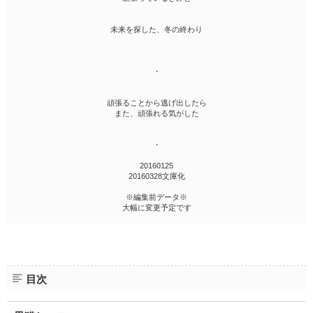
未来を探した、冬の終わり
・
頑張ることから逃げ出したら
また、頑張れる気がした
・
20160125
20160328文庫化
※編集前データ※
大幅に変更予定です
目次