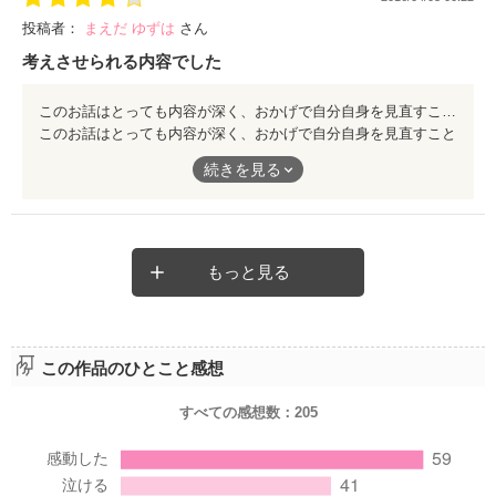
ことがありました。
投稿者：
まえだ ゆずは
さん
そんな経験がある私の心に響いたのが、黒猫の「きみは、どうし
考えさせられる内容でした
たい？」です。
人がどう思うかではなく、自分がどうしたいかを考える。
このお話はとっても内容が深く、おかげで自分自身を見直すことができたと思います。 逃げ出したいときも、投げ出したいときも、一度そのものから離れてみればいいのだと私は感じました。 一度離れて、どこかでリスタートすればいい。 私はこの話からそう学べたと思います。 とてもメッセージ性が強く、ぜひ文庫本でも読んでみたいです！
このことに気づいたとき、衝撃を受けました。
このお話はとっても内容が深く、おかげで自分自身を見直すこと
ができたと思います。
「頑張る」ということについても学ばせていただきました。
続きを見る
逃げ出したいときも、投げ出したいときも、一度そのものから離
れてみればいいのだと私は感じました。
茉莉ちゃんの「わたし、頑張ってる」の言葉を読んだ時は、涙が
一度離れて、どこかでリスタートすればいい。
止まりませんでした。
私はこの話からそう学べたと思います。
とてもメッセージ性が強く、ぜひ文庫本でも読んでみたいです！
黒猫の正体が、ピアノであるという結末。
もっと見る
これも感動的でした。
ピアノが茉莉ちゃんと壱くんに教えたさまざまなことは、今頑張
っている人全員の心に届くと思います。
この作品のひとこと感想
「みんな、頑張りたいんだ」という章の言葉で勇気をもらいまし
た。
すべての感想数：
205
この作品に出会うことができて良かったです。
もし頑張ることに疲れたら、また読み返したいです。