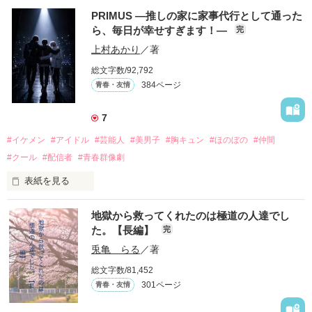
PRIMUS ―推しの家に家事代行として通った
ら、毎日が幸せすぎます！―
完
上村あかり
／著
総文字数/92,792
384ページ
青春・友情
7
#イケメン
#アイドル
#芸能人
#美男子
#胸キュン
#ほのぼの
#仲間
#クール
#配信者
#青春群像劇
表紙を見る
推しは画面の向こうにいるはずだったのに、仕事先で毎日会っ
地獄から救ってくれたのは極道の人達でし
ています。

た。【長編】
完
不器用でも努力を諦めない赤。

兎亀 らる
／著
無口で頼れる黒。

総文字数/81,452
天才肌で笑顔が眩しい白。

301ページ
青春・友情
三人の姿に勇気をもらい、「私も一歩踏み出してみたい」と思