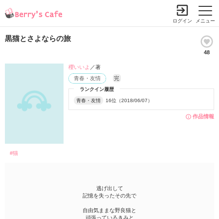
ログイン
メニュー
黒猫とさよならの旅
48
櫻いいよ
／著
青春・友情
完
ランクイン履歴
青春・友情
16位（2018/06/07）
作品情報
#猫
逃げ出して
記憶を失ったその先で
自由気ままな野良猫と
頑張っているきみと