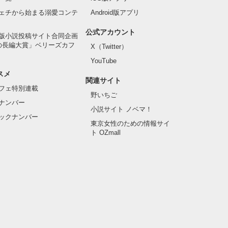
ェチから始まる溺愛コンテ
Android版アプリ
公式アカウント
版小説投稿サイト合同企画
の長編大賞」ベリーズカフ
X（Twitter）
YouTube
スメ
関連サイト
フェ特別連載
野いちご
ナンバー
小説サイト ノベマ！
ックナンバー
東京女性のための情報サイ
ト OZmall