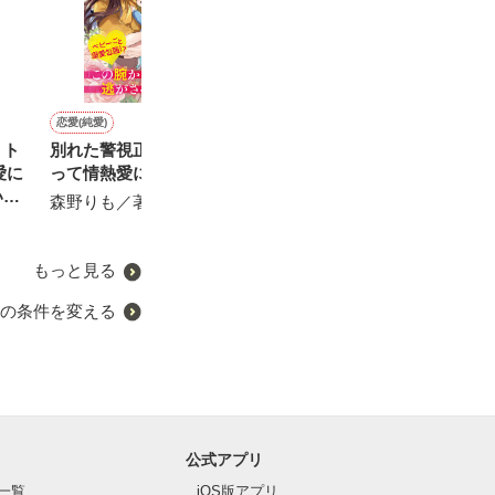
恋愛(純愛)
恋愛(純愛)
恋愛(純愛)
恋愛(オフィスラブ)
、ト
別れた警視正パパに見つか
【番外編】ルージュはキス
娘のパパと再会したら今度
正しい『幸せ』
愛に
って情熱愛に捕まりました
のあとで
こそ逃げられません
す。
いま
森野りも／著
橘 柚葉／著
惣領莉沙／著
景佳／著
もっと見る
の条件を変える
公式アプリ
一覧
iOS版アプリ