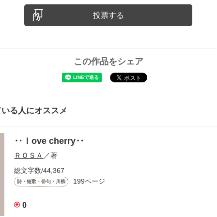
投票する
この作品をシェア
ている人にオススメ
‥ｌove cherry‥
ＲＯＳＡ
／著
総文字数/44,367
199ページ
詩・短歌・俳句・川柳
0