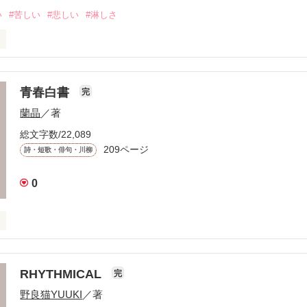
い
#苦しい
#悲しい
#淋しさ
のない

青春白書
完
蘭晶
／著
けては

総文字数/22,089
209ページ
詩・短歌・俳句・川柳
0
るまで

RHYTHMICAL
完
野良猫YUUKI
／著