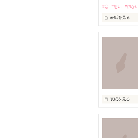
#恋
#想い
#切な
表紙を見る
満たされること
この胸の奥深く

絶えず支配し続
叫ぶ絶望

たしかなものは

表紙を見る
ただひとつ

いつか辿り着け
『知らずに』
