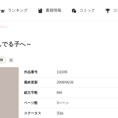
ランキング
書籍情報
コミック
コ
子へ～
んでる子へ～
柳
完
作品番号
111039
最終更新
2008/06/26
総文字数
666
ページ数
3ページ
ステータス
完結