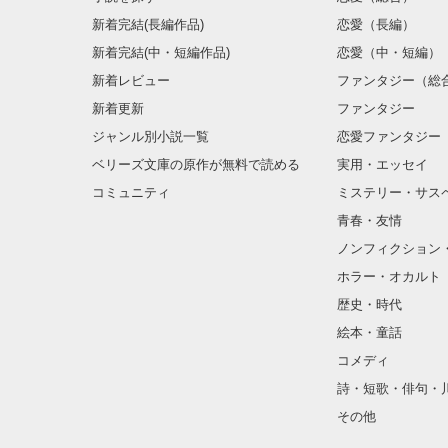
新着完結(長編作品)
恋愛（長編）
新着完結(中・短編作品)
恋愛（中・短編）
新着レビュー
ファンタジー（総
新着更新
ファンタジー
ジャンル別小説一覧
恋愛ファンタジー
ベリーズ文庫の原作が無料で読める
実用・エッセイ
コミュニティ
ミステリー・サス
青春・友情
ノンフィクション
ホラー・オカルト
歴史・時代
絵本・童話
コメディ
詩・短歌・俳句・
その他