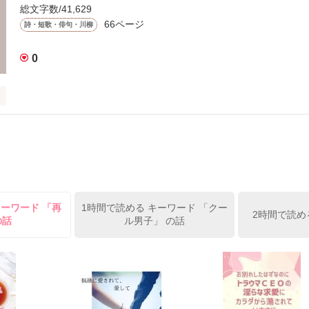
総文字数/41,629
66ページ
詩・短歌・俳句・川柳
きた

0
作品を読む
作品を読む
して

キーワード 「再
1時間で読める キーワード 「クー
2時間で読め
の話
ル男子」 の話
していた
