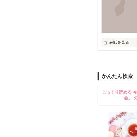
知らずに歩いて
道は、遠く

表紙を見る
道は、浅く

作者の考えた詩
かんたん検索
無知を振りかざ
じっくり読める 
会」 
嘘つきな私は

もがいたふりを