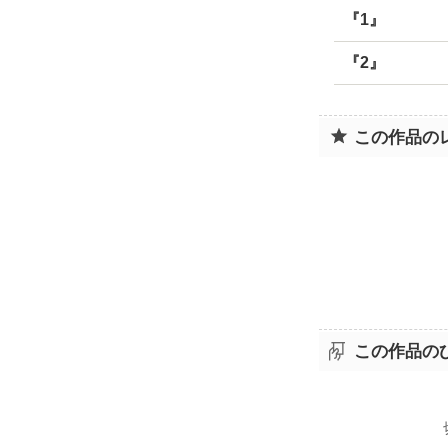
『1』
『2』
この作品の
この作品の