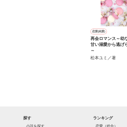
知っていく度に

恋愛(純愛)
再会ロマンス～幼
甘い溺愛から逃げ
～
やっと君との

松本ユミ／著
約束を守れる気
探す
ランキング
小説を探す
恋愛（総合）