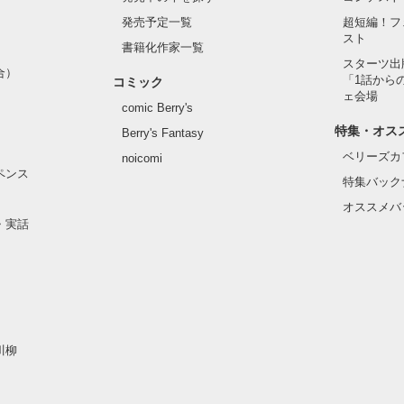
発売予定一覧
超短編！フ
スト
書籍化作家一覧
スターツ出
合）
「1話から
作品を読む
コミック
ェ会場
comic Berry's
特集・オス
Berry's Fantasy
ベリーズカ
noicomi
ペンス
特集バック
オススメバ
・実話
川柳