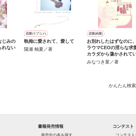
恋愛(ラブコメ)
恋愛(純愛)
なじみの
執拗に愛されて、愛して
お別れしたはずなのに
られない
ラウマCEOの淫らな求
陽瀬 柚夏／著
カラダから蕩かされて
す⁉︎
みなつき菫／著
がした

かんたん検索
書籍発売情報
コンテスト
発売中の本を探す
コンテスト