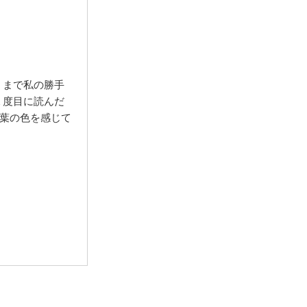
くまで私の勝手
１度目に読んだ
葉の色を感じて