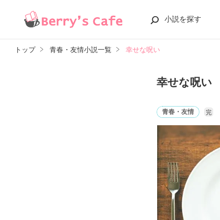
小説を探す
トップ
青春・友情小説一覧
幸せな呪い
幸せな呪い
青春・友情
完