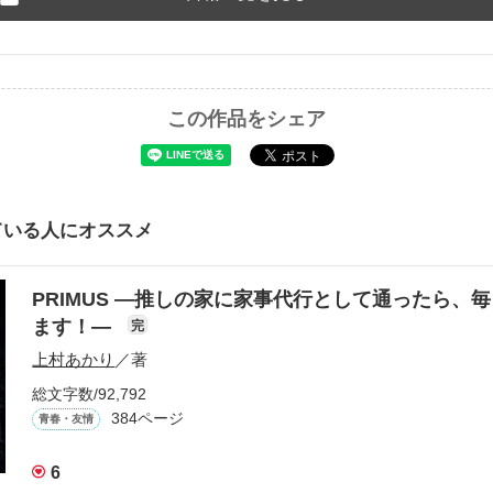
この作品をシェア
ている人にオススメ
PRIMUS ―推しの家に家事代行として通ったら、
ます！―
完
上村あかり
／著
総文字数/92,792
384ページ
青春・友情
6