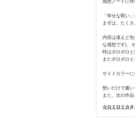
感想ノートに何
「幸せな呪い」
まずは、たくさ
内容は違えど先
な感想です)、
時はボロボロと
またボロボロと
サイトカラーに
勢いだけで書い
また、次の作品
☆ロミロミ☆
さ