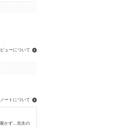
ビューについて
ノートについて
着かず…先生の