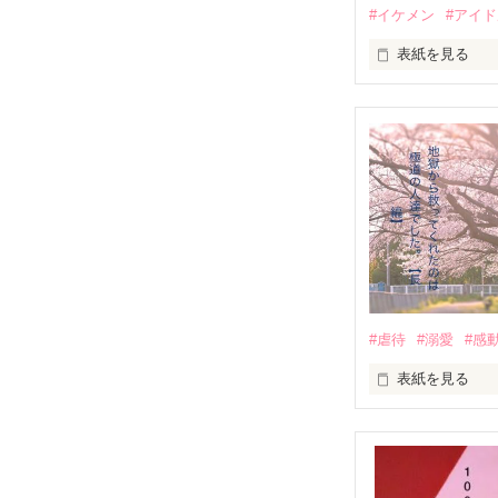
#イケメン
#アイ
表紙を見る
推しは画面の向
不器用でも努力
無口で頼れる黒。
天才肌で笑顔が
三人の姿に勇気
　　　恋、友情
　　　　笑って
#虐待
#溺愛
#感
　　　　　　〜
表紙を見る
｢全部あんたのせ
『──のせいじゃ