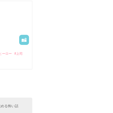
る財閥御曹司に
―御影恭司その
出された上、二
ヒーロー
#上司
いている。

（26）がいる
た。

室の上司である
、同居まで提案
読める怖い話