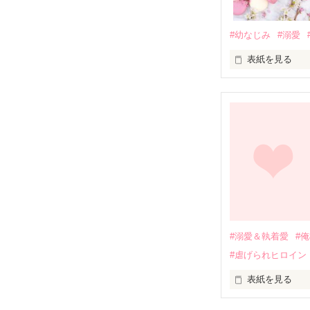
#幼なじみ
#溺愛
表紙を見る
幼なじみの哲平
しかし、ある出
関係修復もでき
引っ越すことに
それから約十二
過去の傷から、
運命のような再
#溺愛＆執着愛
#
そして、ひょん
#虐げられヒロイン
酔った勢いで一
表紙を見る
さらに、美桜が
『責任をとる、
　おかしな噂を
戸惑う美桜とは