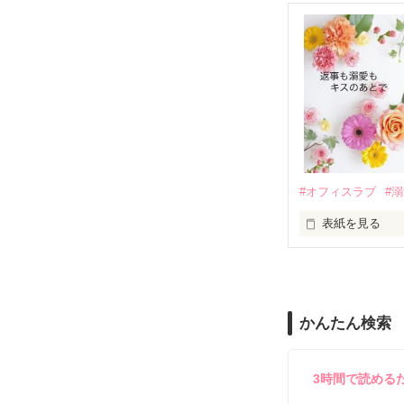
ろ、日本人美青
甘やかしてくる。
　帰国後、美桜
も関わらず、一
そんなある日、
人だったのだ―
遭っていること
　なぜか恭司か
美桜を守るため
夏木美桜(なつき
✕

鳴海哲平 (なる
#オフィスラブ
#
止まっていたは
表紙を見る
再会から始まる
舞川雛子（26
2026.6.5～2026.
また雛子には2
のだが、後輩の
守と由羅から『
かんたん検索
雪瀬鷹哉（29
＊以前、公開し
してきて──？

鷹哉『宜しくな、
3時間で読める
雛子『俺の……