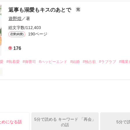
年と出会い、酒の勢いもあり一夜限りの関係となる。



は新しい職場でワンナイトした美青年と再会。なんと彼の正体は、とあ
返事も溺愛もキスのあとで
完
族を離れて起業した新進気鋭の実業家、社内でも冷徹だと評判な社長―
哲平は美桜がストーカー被害に

遊野煌
／著
―！

を知る。

ら飼い猫の世話係を命じられた美桜は、猫の世話を口実にしばしば呼び
、哲平は同居を提案してきて――。

総文字数/112,403
190ページ
恋愛(純愛)
みお)

176
作品を読む
みてっぺい)

溺愛
#執着愛
#御曹司
#ハッピーエンド
#結婚
#独占欲
#ラブラブ
#職業
ずの二人の時間が、再び動き出す。

、溺愛ラブ。

）は大手お菓子メーカー、三日月製菓コーポレーションの企画戦略室で働
7.25

年前から付き合いはじめ、半年前から同棲を始めた、同期で恋人の石垣守
姫原由羅（24）との浮気が発覚した上、いつのまにか元カノにされてい
便利屋雛子』と馬鹿にされ、一人こっそり泣いていた雛子に、企画戦略
）が『──俺と結婚してくれないか』といきなりプロポーズをしてきた上
ていた話の改稿版です＊

5分で読める キーワード 「再会」
俺の雛子』🦅

ためになる話
5分で
の話
ひぃ、雛子？！！！』🐥
