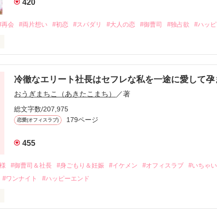
420
#再会
#両片想い
#初恋
#スパダリ
#大人の恋
#御曹司
#独占欲
#ハッ
冷徹なエリート社長はセフレな私を一途に愛して孕
に淡い恋心を抱いていた美桜。

おうぎまちこ（あきたこまち）
／著
来事をきっかけに二人の関係は壊れてしまう。

ないまま、美桜は両親の離婚によって

総文字数/207,975
なり、哲平とも離れ離れになった。

179ページ
恋愛(オフィスラブ)
年後。

455
二度と会いたくないと思っていた哲平に

会を果たす。

俺様
#御曹司＆社長
#身ごもり＆妊娠
#イケメン
#オフィスラブ
#いちゃ
なことから

#ワンナイト
#ハッピーエンド
夜を共にしてしまった。

初めてだと知った哲平は

結婚しよう』と真っ直ぐに告げてきた。

流されて前の職場でうまくいかなかった梅田美桜は、海外で傷心旅行を
裏腹に、好きという気持ちを隠すことなく
