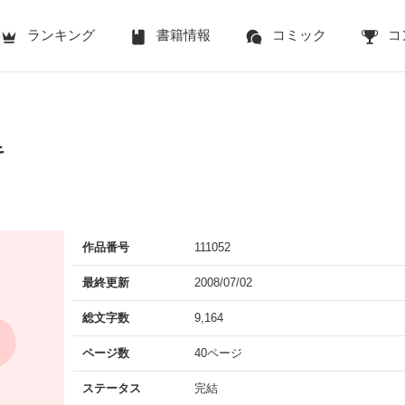
ランキング
書籍情報
コミック
コ
キ
作品番号
111052
最終更新
2008/07/02
総文字数
9,164
ページ数
40ページ
ステータス
完結