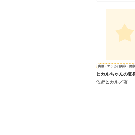
シゴデキで冷徹な
※表紙も作中使
※執筆期間2026
※他サイトさん
実用・エッセイ(美容・健康
ヒカルちゃんの変
佐野ヒカル／著