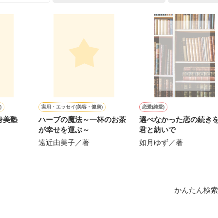
上司が見せる素顔は、なぜか想像以上に甘くて……🐥💓🦅

作品を読む
用の画像も全てフリー素材です。

.6.3〜7.20完結です。　

にて恋愛トレンド1位でした〜良かったら読んで頂けると嬉しいです。
作品を読む
)
実用・エッセイ(美容・健康)
恋愛(純愛)
身美塾
ハーブの魔法～一杯のお茶
選べなかった恋の続き
が幸せを運ぶ～
君と紡いで
遠近由美子／著
如月ゆず／著
かんたん検索