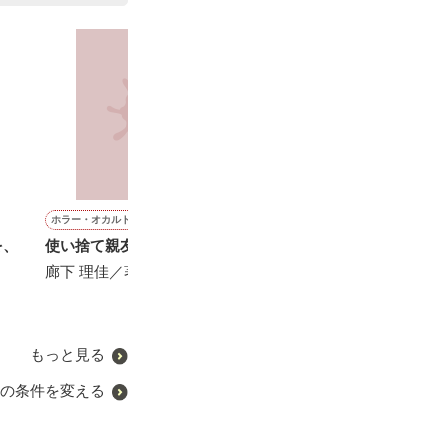
ホラー・オカルト
恋愛(学園)
ファンタジー
ファンタジー
を、
使い捨て親友童話
相合い傘は持っていな
僕がもらった神恋
ケーベのお話 
い 〜続編〜
との再会
廊下 理佳／著
SHIRO／著
星空玲／著
元狸院／著
もっと見る
の条件を変える