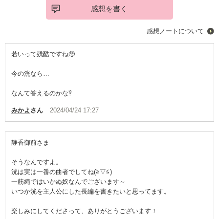
感想を書く
感想ノートについて
若いって残酷ですね🥺
今の洸なら…
なんて答えるのかな⁉️
みかよ
さん
2024/04/24 17:27
静香御前さま
そうなんですよ。
洸は実は一番の曲者でしてね(≧▽≦)
一筋縄ではいかぬ奴なんでございます～
いつか洸を主人公にした長編を書きたいと思ってます。
楽しみにしてくださって、ありがとうございます！