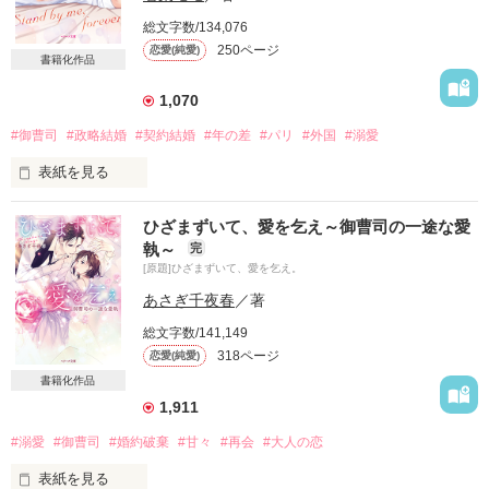
総文字数/134,076
そのギャップがコンプレックスになりつつあり、

250ページ
恋愛(純愛)
勇気を出してお見合いに臨んだのに

書籍化作品
相手は超俺様なエリート官僚で……

1,070
#御曹司
#政略結婚
#契約結婚
#年の差
#パリ
#外国
#溺愛
＊

表紙を見る
「まさか、陳腐なドラマのように

特別連載！

初対面で恋に落ちるなんて期待でもしていたのか？」

ひざまずいて、愛を乞え～御曹司の一途な愛
「極上旦那様シリーズ」第１弾

執～
完
「料理に人の心を動かす力などない」

[原題]ひざまずいて、愛を乞え。
毎週金曜日に更新!!

あさぎ千夜春
／著
「お前は料理家として、

2019/07/12～2019/08/02

大きな挫折を経験することになるだろう」

総文字数/141,149
318ページ
恋愛(純愛)
★レビューお礼★

ゆみままさま　佳川鈴奈さま

書籍化作品
＊

聖凪砂さま  KISS MYさま

1,911
素敵なレビューありがとうございました。
#溺愛
#御曹司
#婚約破棄
#甘々
#再会
#大人の恋
ああ、なんて腹が立つ男。

表紙を見る