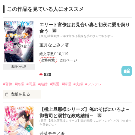
この作品を見ている人にオススメ
エリート官僚はお見合い妻と初夜に愛を契り
合う
完
[原題]独裁新婚～俺様官僚は花嫁を手のひらで転がす～
宝月なごみ
／著
総文字数/110,119
233ページ
恋愛(純愛)
書籍化作品
820
#官僚
#俺様
#同居
#結婚
#溺愛
#料理
#夫婦
#ツンデレ
表紙を見る
自分で言うのもなんだけど

【極上旦那様シリーズ】俺のそばにいろよ～
世間で〝お嫁さんにしたい女子〟として

御曹司と溺甘な政略結婚～
完
人気のある料理研究家の私。

[原題]【極上旦那様シリーズ】契約溺愛ウエディング～パリで出逢っ
た運命の人～
しかし、本当の私は

若菜モモ
／著
結婚どころか恋愛経験すらない奥手女子。
