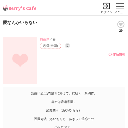
ログイン
メニュー
愛なんかいらない
29
白亜凛
／著
恋愛(学園)
完
作品情報
短編「恋は夕焼けに溶けて」に続く 第四作。
舞台は青扇学園。
綾野蘭々（あやの らら）
西園寺洸（さいおんじ あきら）通称コウ
のお話です。