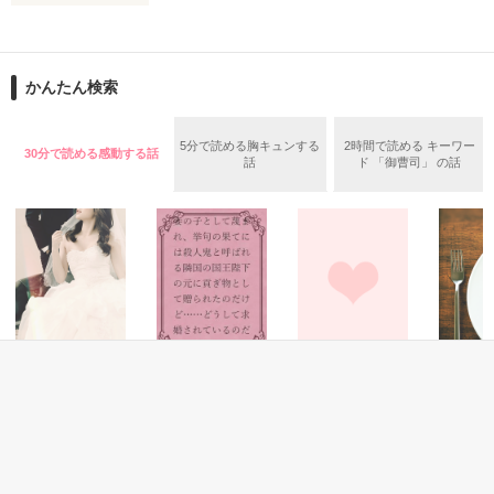
作品を読む
なのに、どうして――。

「私を愛してるなら、そこにひざまずいて。

できないなら、消えて」

「俺の心を動かしたいなら、毎日ここで料理を作れ 」

かんたん検索
かつて、愛する男に一方的に婚約破棄された

私は彼の命令に、抗えないのでしょうか。

椎名葵（しいなあおい）は

5分で読める胸キュンする
2時間で読める キーワー
30分で読める感動する話
思いもよらぬ場所で、元婚約者と再会する

話
ド 「御曹司」 の話
2020.12.17 start

「ずっと後悔していた」

2021.2.19 end

男の復縁を望む言葉を聞き

葵は笑わずにはいられなかった。

作品を読む
「寝言は寝てからにして下さい」

恋愛(純愛)
ファンタジー
恋愛(キケン・ダーク)
恋愛(その他
シンデレラ・ウェ
妾の子として蔑ま
それが答え〜やっ
チョコレ
ディング
れ、挙句の果てに
ぱり一緒
緒に 〜
その昔、自分を捨てたのは

は殺人鬼と呼ばれ
に・・・〜
のバレン
秋元ちなみ／著
大手飲料水メーカーの御曹司

る隣国の国王陛下
楠ノ木雫／著
marumori／著
相馬佐和
天野蒼佑（あまのそうすけ）

の元に貢ぎ物とし