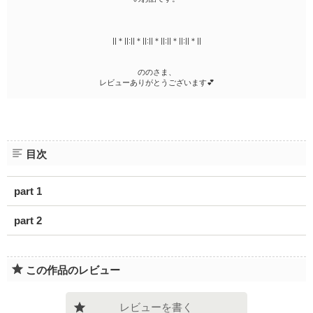
||＊||:||＊||:||＊||:||＊||:||＊||
ののさま、
レビューありがとうございます💕
目次
part 1
part 2
この作品のレビュー
レビューを書く