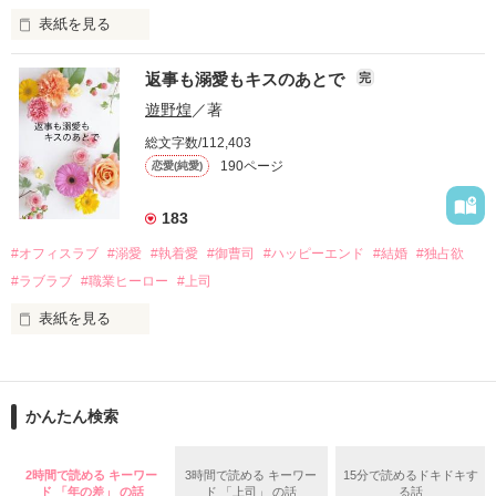
表紙を見る
さらに、美桜が初めてだと知った哲平は

『責任をとる、結婚しよう』と真っ直ぐに告げてきた。

　おかしな噂を流されて前の職場でうまくいかなかった梅田美
戸惑う美桜とは裏腹に、好きという気持ちを隠すことなく

返事も溺愛もキスのあとで
完
桜は、海外で傷心旅行をしていたところ、日本人美青年と出会
甘やかしてくる。

い、酒の勢いもあり一夜限りの関係となる。

遊野煌
／著
　帰国後、美桜は新しい職場でワンナイトした美青年と再会。
そんなある日、哲平は美桜がストーカー被害に

総文字数/112,403
なんと彼の正体は、とある財閥御曹司にも関わらず、一族を離
遭っていることを知る。

190ページ
恋愛(純愛)
れて起業した新進気鋭の実業家、社内でも冷徹だと評判な社長
美桜を守るため、哲平は同居を提案してきて――。

――御影恭司その人だったのだ――！

　なぜか恭司から飼い猫の世話係を命じられた美桜は、猫の世
183
話を口実にしばしば呼び出された上、二人はいわゆる身体だけ
夏木美桜(なつきみお)

#オフィスラブ
#溺愛
#執着愛
#御曹司
#ハッピーエンド
#結婚
#独占欲
✕

#ラブラブ
#職業ヒーロー
#上司
鳴海哲平 (なるみてっぺい)

表紙を見る
作品を読む
止まっていたはずの二人の時間が、再び動き出す。

舞川雛子（26）は大手お菓子メーカー、三日月製菓コーポレー
再会から始まる、溺愛ラブ。

ションの企画戦略室で働いている。

また雛子には2年前から付き合いはじめ、半年前から同棲を始
2026.6.5～2026.7.25

かんたん検索
めた、同期で恋人の石垣守（26）がいるのだが、後輩の姫原由
羅（24）との浮気が発覚した上、いつのまにか元カノにされて
いた。

2時間で読める キーワー
3時間で読める キーワー
15分で読めるドキドキす
守と由羅から『便利屋雛子』と馬鹿にされ、一人こっそり泣い
ド 「年の差」 の話
ド 「上司」 の話
る話