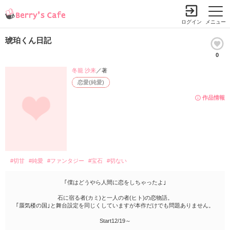
ログイン
メニュー
琥珀くん日記
0
冬籠 沙来
／著
恋愛(純愛)
作品情報
#切甘
#純愛
#ファンタジー
#宝石
#切ない
｢僕はどうやら人間に恋をしちゃったよ｣
石に宿る者(カミ)と一人の者(ヒト)の恋物語。
｢蜃気楼の国｣と舞台設定を同じくしていますが本作だけでも問題ありません。
Start12/19～