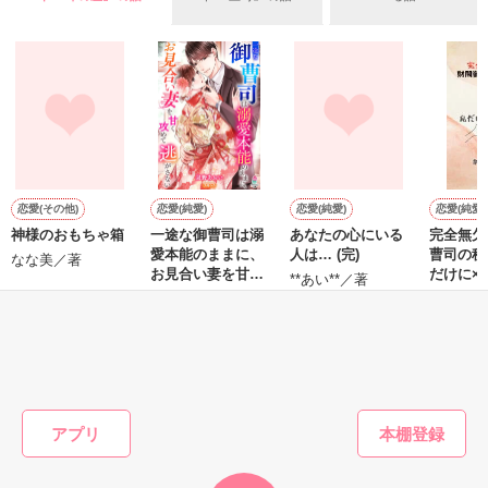
＊以前、公開していた話の改稿版です＊

ていた雛子に、企画戦略室の上司である雪瀬鷹哉（29）が
『──俺と結婚してくれないか』といきなりプロポーズをしてき
た上、同居まで提案してきて──？

鷹哉『宜しくな、俺の雛子』🦅

雛子『俺の……ひぃ、雛子？！！！』🐥

作品を読む
シゴデキで冷徹な上司が見せる素顔は、なぜか想像以上に甘く
て……🐥💓🦅

恋愛(その他)
恋愛(純愛)
恋愛(純愛)
恋愛(純愛)
神様のおもちゃ箱
一途な御曹司は溺
あなたの心にいる
完全無欠
※表紙も作中使用の画像も全てフリー素材です。

愛本能のままに、
人は… (完)
曹司の秘
※執筆期間2026.6.3〜7.20完結です。　

なな美／著
お見合い妻を甘く
だけに×
**あい**／著
※他サイトさんにて恋愛トレンド1位でした〜良かったら読ん
攻めて逃がさない
泉野あおい／著
泉野あお
で頂けると嬉しいです。
もっと見る
作品を読む
かんたん検索の条件を変える
アプリ