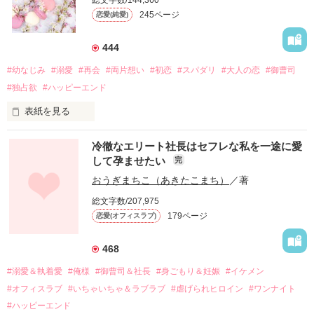
245ページ
恋愛(純愛)
444
#幼なじみ
#溺愛
#再会
#両片想い
#初恋
#スパダリ
#大人の恋
#御曹司
#独占欲
#ハッピーエンド
表紙を見る
冷徹なエリート社長はセフレな私を一途に愛
して孕ませたい
完
幼なじみの哲平に淡い恋心を抱いていた美桜。

おうぎまちこ（あきたこまち）
／著
しかし、ある出来事をきっかけに二人の関係は壊れてしまう。

総文字数/207,975
関係修復もできないまま、美桜は両親の離婚によって

179ページ
恋愛(オフィスラブ)
引っ越すことになり、哲平とも離れ離れになった。

それから約十二年後。

468
過去の傷から、二度と会いたくないと思っていた哲平に

#溺愛＆執着愛
#俺様
#御曹司＆社長
#身ごもり＆妊娠
#イケメン
運命のような再会を果たす。

#オフィスラブ
#いちゃいちゃ＆ラブラブ
#虐げられヒロイン
#ワンナイト
そして、ひょんなことから

#ハッピーエンド
酔った勢いで一夜を共にしてしまった。
