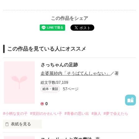
この作品をシェア
この作品を見ている人にオススメ
さっちゃんの足跡
走婆展紗内「そうばてんしゃない」
／著
総文字数/37,109
57ページ
絵本・童話
0
#小柄な女の子
#笑顔のかわいい子
#青春の思い出
#旅人
#夢で会えたら
表紙を見る
　さっちゃんは逝ってしまった。

完