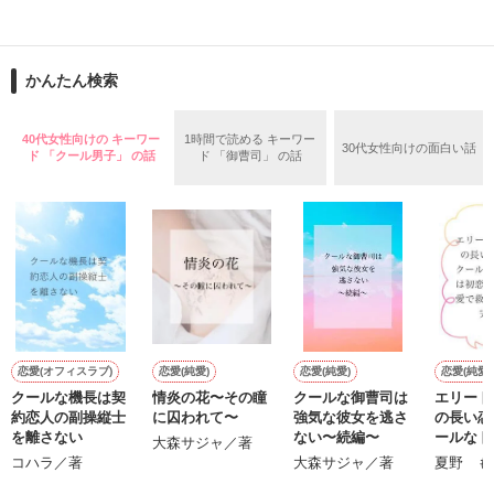
____第1話「ミライ」

これは、

かんたん検索
とある国のちょっと変わったお姫様と、

プレゼントは物だけじゃないって僕は思うんだ。

40代女性向けの キーワー
1時間で読める キーワー
30代女性向けの面白い話
ド 「クール男子」 の話
ド 「御曹司」 の話
魔女に呪いをかけられ、猫に姿を変えられてしまった王子様と
君とこうして何気なく話してる今も、僕にとってはプレゼント
の

なんだよ。

甘く切ない恋の物語。

____第2話「プレゼント」

*＊*＊*＊*＊*＊*＊*＊*

恋愛(オフィスラブ)
恋愛(純愛)
恋愛(純愛)
恋愛(純愛)
「運命の赤い糸って信じる？」

クールな機長は契
情炎の花〜その瞳
クールな御曹司は
エリート
約恋人の副操縦士
に囚われて〜
強気な彼女を逃さ
の長い恋
2023/4/2〜2023/4/7＊完結

を離さない
ない〜続編〜
ールなド
大森サジャ／著
きっとあの日から、小さな奇跡は始まっていたんだ。

初恋の彼
コハラ／著
大森サジャ／著
夏野 も
で救いた