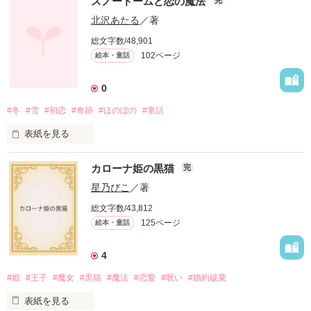
スノードームと恋の魔法
遠い遠い星の国へ。

　ぼくのことは覚えているかな？

北沢あたる
／著
みんなのことは覚えているかな？

総文字数/48,901
いつかまた会えるかな？

102ページ
絵本・童話
好きだったよ　さっちゃん。
0
作品を読む
#冬
#雪
#初恋
#奇跡
#ほのぼの
#童話
表紙を見る
カローナ姫の黒猫
完
～寒い冬の日に心が温まるお話をお送りします～

星乃びこ
／著
総文字数/43,812
125ページ
絵本・童話
その子の名前はミライちゃんといった。

4
#姫
#王子
#魔女
#黒猫
#魔法
#恋愛
#呪い
#婚約破棄
どんな字を書くのか、それが本当の名前なのかも確かではなか
った。

表紙を見る