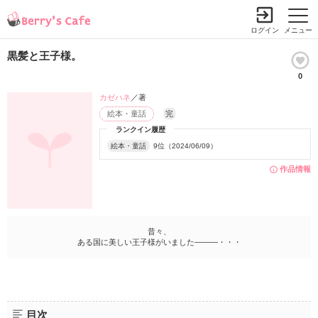
ログイン
メニュー
黒髪と王子様。
0
カゼハネ
／著
絵本・童話
完
ランクイン履歴
絵本・童話
9位（2024/06/09）
作品情報
昔々、
ある国に美しい王子様がいました―――・・・
目次