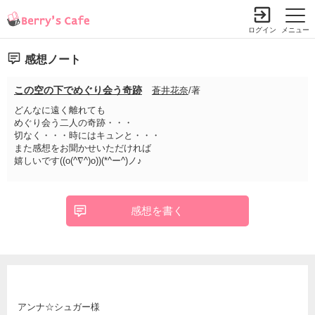
ログイン
メニュー
感想ノート
この空の下でめぐり会う奇跡
蒼井花奈
/著
どんなに遠く離れても
めぐり会う二人の奇跡・・・
切なく・・・時にはキュンと・・・
また感想をお聞かせいただければ
嬉しいです((o(^∇^)o))(*^ー^)ノ♪
感想を書く
アンナ☆シュガー様