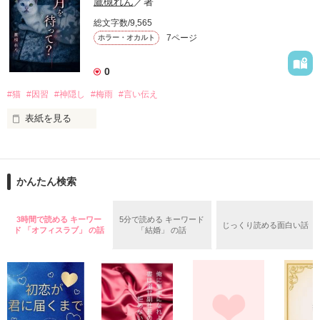
バケモノを生んで、殺して、殺される物語。

鷹槻れん
／著
定められたシステムに抗う事が出来ずに、流されるままに。

総文字数/9,565
7ページ
ホラー・オカルト
殺し殺され、命の灯が完全に消えるまで。

0
#猫
#因習
#神隠し
#梅雨
#言い伝え
高い壁に阻まれ、出る事が出来ない街。

2015.12.27.完結公開

表紙を見る
現れる獣のような怪物。

「七つまでは神様からの預かりもの」――そんな古い言い伝え
を、僕は信じていなかった。

俺達は、生きる為に人を殺す。

かんたん検索
作品を読む
父と別れた母に連れられ、祖母の家で暮らし始めた六歳の夏。
雨が止むたび庭先へ現れるオッドアイの白猫と、「八月まで待
ってほしかった」と繰り返す祖母。

ガチャで自分を強くする。

3時間で読める キーワー
5分で読める キーワード
じっくり読める面白い話
ド 「オフィスラブ」 の話
「結婚」 の話
やがて僕は……。
作品を読む
作品を読む