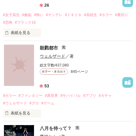
26
#女子高生
#嫉妬
#怖い
#ヤンデレ
#ドキドキ
#高校生
#ホラー
#裏切り
#恐怖
#ブラック16
表紙を見る
殺戮都市
完
ウェルザード
／著
総文字数/437,080
「お願い、正気に戻って！」

845ページ
ホラー・オカルト
「ずっと一緒にいてあげる。

53
地獄で恋を、やり直そうね……」

#ホラー
#ファンタジー
#異世界
#サバイバル
#アプリ
#ガチャ
#ウェルザード
#グロ
#ゲーム
自分勝手な女子高生たちの

表紙を見る
円形の都市で、生きる為に人を殺す。

恋と友情、そして……

八月を待って？
完