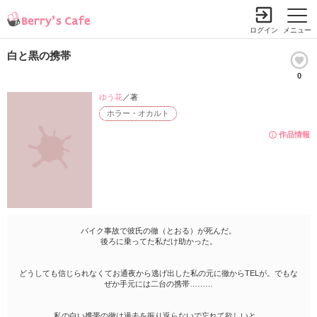
ログイン
メニュー
白と黒の携帯
0
ゆう花
／著
ホラー・オカルト
作品情報
バイク事故で彼氏の徹（とおる）が死んだ。
後ろに乗ってた私だけ助かった。
どうしても信じられなくてお通夜から逃げ出した私の元に徹からTELが。でもな
ぜか手元には二台の携帯………
私の白い携帯の徹は過去を振り返らないで忘れて欲しいと。