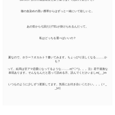
徹の血染めの黒い携帯からはずっと一緒にいて欲しいと。
あの世から七回だけTELが掛けられるんだって。
私はどっちを選べばいいの？
夏なので、ホラー？オカルト？書いてみます。ちょっぴり涼しくなる………か
も？
って、結局は甘アマ恋愛になってるような………σ(^◇^;)。。。注）若干過激な
表現あります。そんなもんだと思って読める方、読んでくださいましm(_ _)m
いつものように少しずつ更新してます。気長にお付き合いください。。。(〃_
_)σ∥