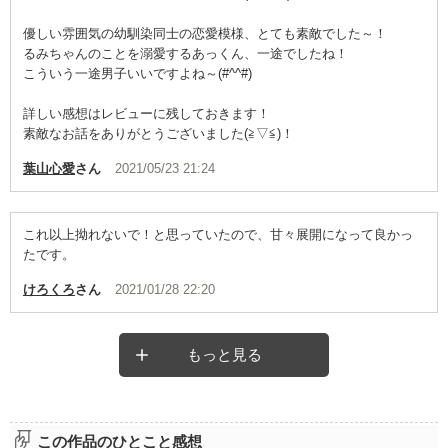
優しい雰囲気の幼馴染同士の恋愛模様、とても素敵でした～！
るみちゃんのことを溺愛するあっくん、一途でしたね！
こういう一途男子いいですよね～(#^^#)
詳しい感想はレビューに残しておきます！
素敵なお話をありがとうございました(≧▽≦)！
葉山心愛
さん
2021/05/23 21:24
これ以上拗れないで！と思っていたので、甘々展開になって良かっ
たです。
けろくろ
さん
2021/01/28 22:20
もっと見る
この作品のひとこと感想