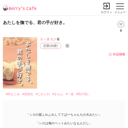
ログイン
メニュー
あたしを撫でる、君の手が好き。
9
月ヶ瀬 杏
／著
恋愛(純愛)
完
作品情報
#幼なじみ
#高校生
#じれじれ
#きゅん
#一途
#両片想い
「シロの髪ふわふわしててばーちゃんちの犬みたい」
「シロは俺のペットみたいなもんだし」