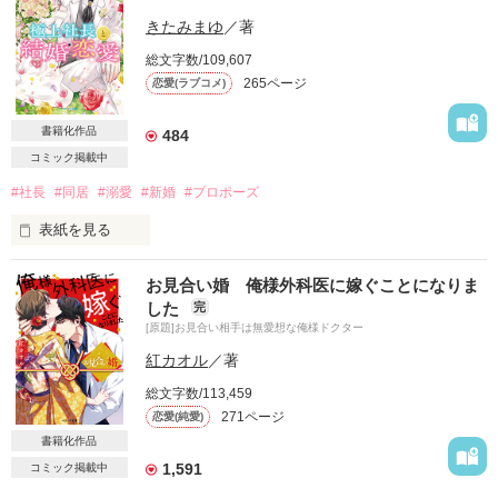
きたみまゆ
／著
総文字数/109,607
265ページ
恋愛(ラブコメ)
書籍化作品
484
コミック掲載中
#社長
#同居
#溺愛
#新婚
#プロポーズ
表紙を見る
お見合い婚 俺様外科医に嫁ぐことになりま
した
完
「俺を好きになってくれるように

[原題]お見合い相手は無愛想な俺様ドクター
今まで以上にきみを甘やかすから覚悟しておいて」

紅カオル
／著
総文字数/113,459
綺麗な微笑みを浮かべながら私を甘く口説くのは

271ページ
恋愛(純愛)
過保護で優しくて、少し意地悪な社長だった

書籍化作品
1,591
コミック掲載中