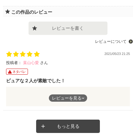
この作品のレビュー
レビューを書く
レビューについて
2021/05/23 21:25
投稿者：
葉山心愛
さん
ネタバレ
ピュアな２人が素敵でした！
幼馴染同士でお互い想い合っているのに、すれ違いからなかなか
レビューを見る
気持ちが通じ合わない、るみちゃんとあっくん。
男子からのからかいがあってるみちゃんを「シロ」と呼び始めた
あっくんが、他の男子が「シロちゃん」と呼び始めたことに嫉妬
し始めて可愛かったです(#^^#)
もっと見る
るみちゃんを好きすぎるのが伝わってきて、後半の甘々な感じは