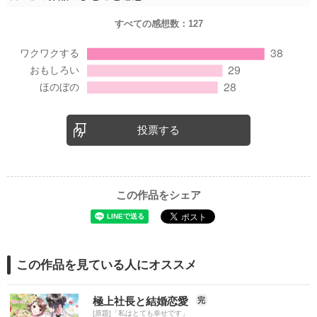
すべての感想数：
127
投票する
この作品をシェア
この作品を見ている人にオススメ
極上社長と結婚恋愛
完
[原題]「私はとても幸せです」