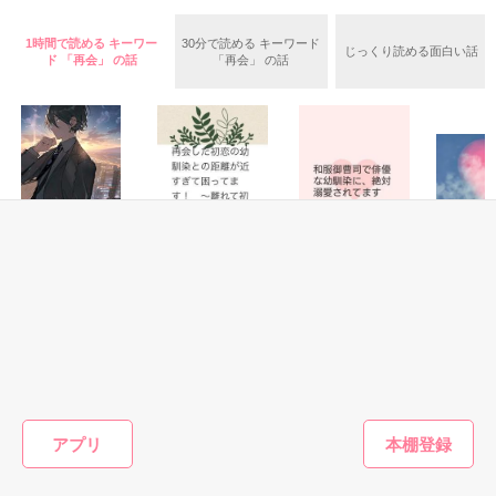
彼は救急病院で働くエリート医師

1時間で読める キーワー
30分で読める キーワード
「キミの望む幸せな結婚をしようと提案しているんだ。

じっくり読める面白い話
ごくごく一般的な私とは到底釣り合うはずもない

ド 「再会」 の話
「再会」 の話
だから、俺を好きになればいい」

ちょっぴり不器用でぶっきらぼうな

ドクターの溺愛事情

「俺はおまえがいい。

2018年11月6日～11月12日

覚悟を決めるんだな」

釣り合わないってわかっているのに

恋愛(純愛)
恋愛(純愛)
恋愛(純愛)
恋愛(純愛)
彼の言葉に翻弄される

再会溺愛〜夢の一
再会した初恋の幼
和服御曹司で俳優
そして、
作品を読む
夜の証と共に〜
馴染との距離が近
な幼馴染に、絶対
花開く。
甘く優しく溶かされて

すぎて困ってま
溺愛されてます
せいとも／著
松本ユミ
す！ ～離れて初
楠ノ木雫／著
おうぎまちこ（あ
めて気付く恋～
きたこまち）／著
もっと見る
アプリ
いつしか身も心も

かんたん検索の条件を変える