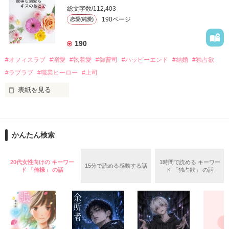
　帰国後、美桜は新しい職場でワンナイトした美青年と再会。
そんなある日、哲平は美桜がストーカー被害に

総文字数/112,403
なんと彼の正体は、とある財閥御曹司にも関わらず、一族を離
遭っていることを知る。

190ページ
恋愛(純愛)
れて起業した新進気鋭の実業家、社内でも冷徹だと評判な社長
美桜を守るため、哲平は同居を提案してきて――。

――御影恭司その人だったのだ――！

　なぜか恭司から飼い猫の世話係を命じられた美桜は、猫の世
190
話を口実にしばしば呼び出された上、二人はいわゆる身体だけ
夏木美桜(なつきみお)

#オフィスラブ
#溺愛
#執着愛
#御曹司
#ハッピーエンド
#結婚
#独占欲
✕

#ラブラブ
#職業ヒーロー
#上司
鳴海哲平 (なるみてっぺい)

表紙を見る
作品を読む
止まっていたはずの二人の時間が、再び動き出す。

舞川雛子（26）は大手お菓子メーカー、三日月製菓コーポレー
再会から始まる、溺愛ラブ。

ションの企画戦略室で働いている。

また雛子には2年前から付き合いはじめ、半年前から同棲を始
2026.6.5～2026.7.25

かんたん検索
めた、同期で恋人の石垣守（26）がいるのだが、後輩の姫原由
羅（24）との浮気が発覚した上、いつのまにか元カノにされて
いた。

20代女性向けの キーワー
1時間で読める キーワー
15分で読める感動する話
守と由羅から『便利屋雛子』と馬鹿にされ、一人こっそり泣い
ド 「俺様」 の話
ド 「独占欲」 の話
＊以前、公開していた話の改稿版です＊

ていた雛子に、企画戦略室の上司である雪瀬鷹哉（29）が
『──俺と結婚してくれないか』といきなりプロポーズをしてき
た上、同居まで提案してきて──？

鷹哉『宜しくな、俺の雛子』🦅

雛子『俺の……ひぃ、雛子？！！！』🐥
