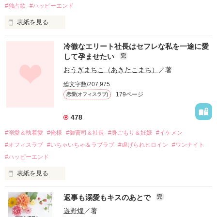
#独占欲
#ハッピーエンド
表紙を見る
冷徹なエリート社長はセフレな私を一途に愛
して孕ませたい
完
幼なじみの哲平に淡い恋心を抱いていた美桜。

おうぎまちこ（あきたこまち）
／著
しかし、ある出来事をきっかけに二人の関係は壊れてしまう。

総文字数/207,975
関係修復もできないまま、美桜は両親の離婚によって

179ページ
恋愛(オフィスラブ)
引っ越すことになり、哲平とも離れ離れになった。

それから約十二年後。

478
過去の傷から、二度と会いたくないと思っていた哲平に

#溺愛＆執着愛
#俺様
#御曹司＆社長
#身ごもり＆妊娠
#イケメン
運命のような再会を果たす。

#オフィスラブ
#いちゃいちゃ＆ラブラブ
#虐げられヒロイン
#ワンナイト
そして、ひょんなことから

#ハッピーエンド
酔った勢いで一夜を共にしてしまった。

表紙を見る
さらに、美桜が初めてだと知った哲平は

『責任をとる、結婚しよう』と真っ直ぐに告げてきた。

　おかしな噂を流されて前の職場でうまくいかなかった梅田美
戸惑う美桜とは裏腹に、好きという気持ちを隠すことなく

返事も溺愛もキスのあとで
完
桜は、海外で傷心旅行をしていたところ、日本人美青年と出会
甘やかしてくる。

い、酒の勢いもあり一夜限りの関係となる。

遊野煌
／著