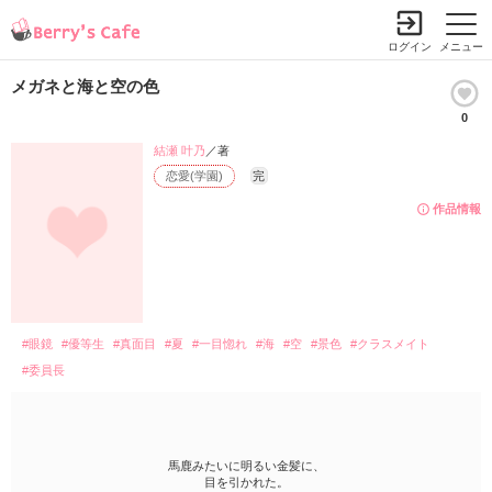
ログイン
メニュー
メガネと海と空の色
0
結瀬 叶乃
／著
恋愛(学園)
完
作品情報
#眼鏡
#優等生
#真面目
#夏
#一目惚れ
#海
#空
#景色
#クラスメイト
#委員長
馬鹿みたいに明るい金髪に、
目を引かれた。