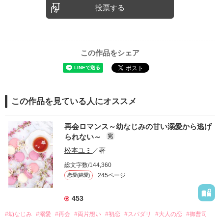
投票する
この作品をシェア
この作品を見ている人にオススメ
再会ロマンス～幼なじみの甘い溺愛から逃げ
られない～
完
松本ユミ
／著
総文字数/144,360
245ページ
恋愛(純愛)
453
#幼なじみ
#溺愛
#再会
#両片想い
#初恋
#スパダリ
#大人の恋
#御曹司