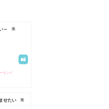
ない～
完
ピーエンド
ませたい
完