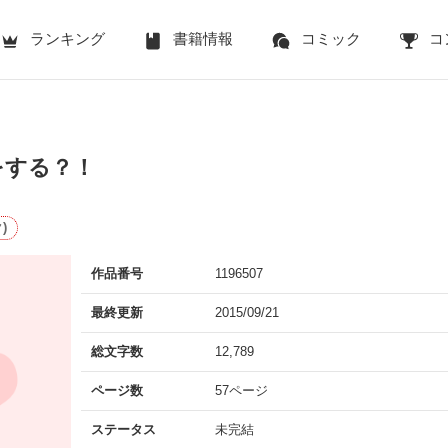
ランキング
書籍情報
コミック
コ
をする？！
)
作品番号
1196507
最終更新
2015/09/21
総文字数
12,789
ページ数
57ページ
ステータス
未完結