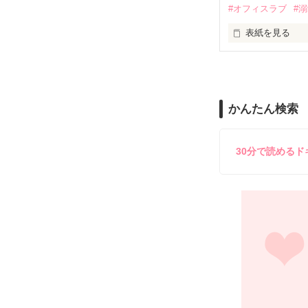
#オフィスラブ
#
止まっていたは
表紙を見る
再会から始まる
舞川雛子（26
2026.6.5～2026.
また雛子には2
のだが、後輩の
守と由羅から『
かんたん検索
雪瀬鷹哉（29
＊以前、公開し
してきて──？

鷹哉『宜しくな、
30分で読める
雛子『俺の……
シゴデキで冷徹な
※表紙も作中使
※執筆期間2026
※他サイトさん