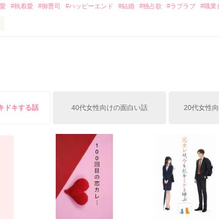
溺愛
#執着愛
#御曹司
#ハッピーエンド
#結婚
#独占欲
#ラブラブ
#職業
ずの二人の時間が、再び動き出す。

、溺愛ラブ。

）は大手お菓子メーカー、三日月製菓コーポレーションの企画戦略室で働
7.25

年前から付き合いはじめ、半年前から同棲を始めた、同期で恋人の石垣守
姫原由羅（24）との浮気が発覚した上、いつのまにか元カノにされてい
便利屋雛子』と馬鹿にされ、一人こっそり泣いていた雛子に、企画戦略
）が『──俺と結婚してくれないか』といきなりプロポーズをしてきた上
ていた話の改稿版です＊

俺の雛子』🦅

ドキドキする話
40代女性向けの面白い話
20代女性
ひぃ、雛子？！！！』🐥

上司が見せる素顔は、なぜか想像以上に甘くて……🐥💓🦅

作品を読む
用の画像も全てフリー素材です。

.6.3〜7.20完結です。　

にて恋愛トレンド1位でした〜良かったら読んで頂けると嬉しいです。
作品を読む