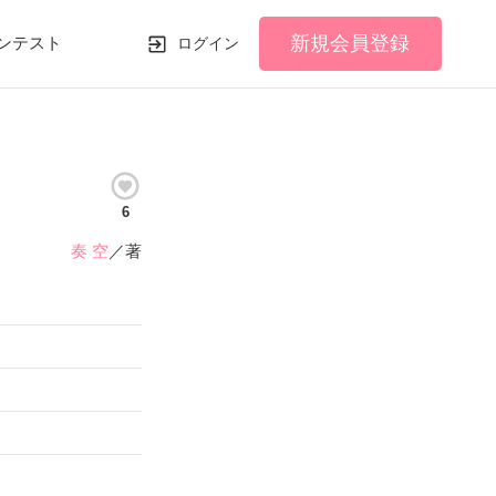
新規会員登録
ンテスト
ログイン
6
奏 空
／著