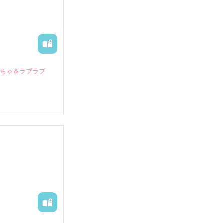
いちゃ＆ラブラブ
していたとこ
る財閥御曹司に
―御影恭司その
出された上、二