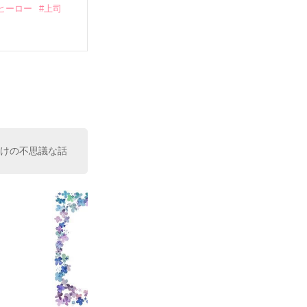
ヒーロー
#上司
いている。

（26）がいる
た。

室の上司である
、同居まで提案
向けの不思議な話