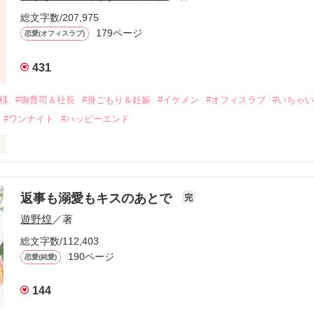
ないまま、美桜は両親の離婚によって

総文字数/207,975
なり、哲平とも離れ離れになった。

179ページ
恋愛(オフィスラブ)
年後。

431
二度と会いたくないと思っていた哲平に

会を果たす。

俺様
#御曹司＆社長
#身ごもり＆妊娠
#イケメン
#オフィスラブ
#いちゃ
なことから

#ワンナイト
#ハッピーエンド
夜を共にしてしまった。

初めてだと知った哲平は

結婚しよう』と真っ直ぐに告げてきた。

流されて前の職場でうまくいかなかった梅田美桜は、海外で傷心旅行を
裏腹に、好きという気持ちを隠すことなく

年と出会い、酒の勢いもあり一夜限りの関係となる。



は新しい職場でワンナイトした美青年と再会。なんと彼の正体は、とあ
返事も溺愛もキスのあとで
完
族を離れて起業した新進気鋭の実業家、社内でも冷徹だと評判な社長―
哲平は美桜がストーカー被害に

遊野煌
／著
―！

を知る。

ら飼い猫の世話係を命じられた美桜は、猫の世話を口実にしばしば呼び
、哲平は同居を提案してきて――。

総文字数/112,403
190ページ
恋愛(純愛)
みお)

144
作品を読む
みてっぺい)
