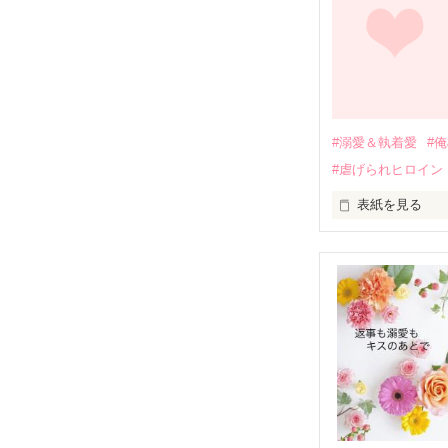
関係修復もでき
引っ越すことに
それから約十二
過去の傷から、
運命のような再
#溺愛＆執着愛
#
そして、ひょん
#虐げられヒロイン
酔った勢いで一
表紙を見る
さらに、美桜が
『責任をとる、
　おかしな噂を
戸惑う美桜とは
ろ、日本人美青
甘やかしてくる。
　帰国後、美桜
も関わらず、一
そんなある日、
人だったのだ―
遭っていること
　なぜか恭司か
美桜を守るため
夏木美桜(なつき
✕

鳴海哲平 (なる