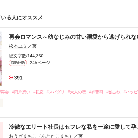
ている人にオススメ
再会ロマンス～幼なじみの甘い溺愛から逃げられ
松本ユミ
／著
総文字数/144,360
245ページ
恋愛(純愛)
391
#再会
#両片想い
#初恋
#スパダリ
#大人の恋
#御曹司
#独占欲
#ハッ
冷徹なエリート社長はセフレな私を一途に愛して孕
に淡い恋心を抱いていた美桜。

おうぎまちこ（あきたこまち）
／著
来事をきっかけに二人の関係は壊れてしまう。
