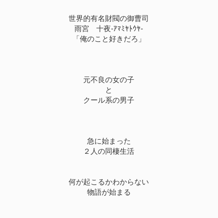
世界的有名財閥の御曹司
雨宮 十夜-ｱﾏﾐﾔﾄｳﾔ-
「俺のこと好きだろ」
元不良の女の子
と
クール系の男子
急に始まった
２人の同棲生活
何が起こるかわからない
物語が始まる