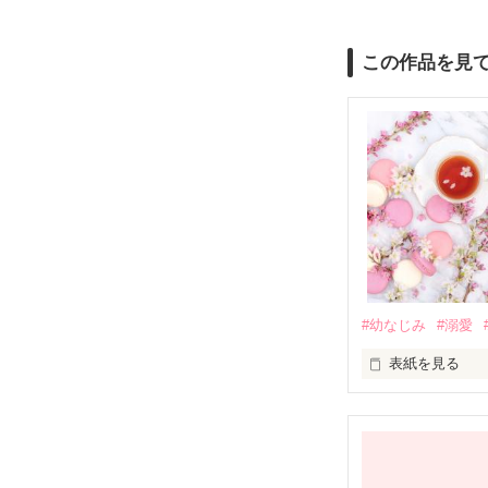
この作品を見
#幼なじみ
#溺愛
表紙を見る
幼なじみの哲平
しかし、ある出