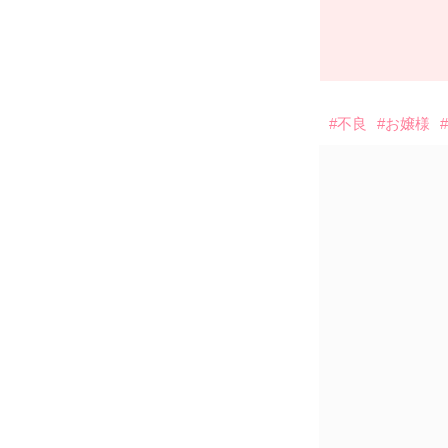
#不良
#お嬢様