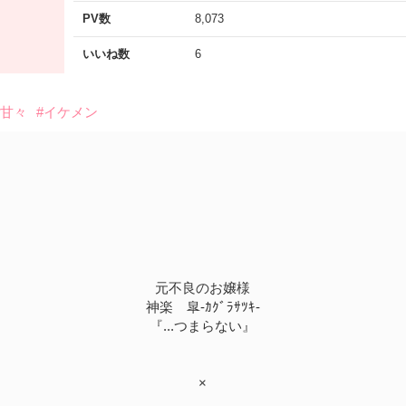
PV数
8,073
いいね数
6
#甘々
#イケメン
元不良のお嬢様
神楽 皐-ｶｸﾞﾗｻﾂｷ-
『...つまらない』
×