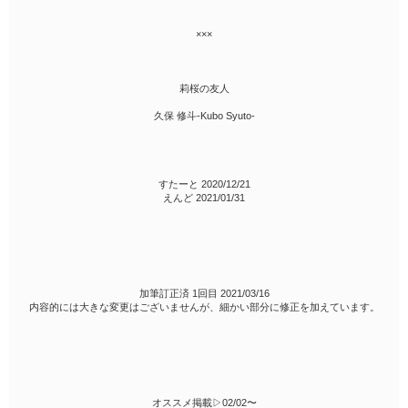
×××
莉桜の友人
久保 修斗-Kubo Syuto-
すたーと 2020/12/21
えんど 2021/01/31
加筆訂正済 1回目 2021/03/16
内容的には大きな変更はございませんが、細かい部分に修正を加えています。
オススメ掲載▷02/02〜