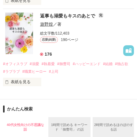
表紙を見る
さらに、美桜が初めてだと知った哲平は

『責任をとる、結婚しよう』と真っ直ぐに告げてきた。

　おかしな噂を流されて前の職場でうまくいかなかった梅田美
戸惑う美桜とは裏腹に、好きという気持ちを隠すことなく

返事も溺愛もキスのあとで
完
桜は、海外で傷心旅行をしていたところ、日本人美青年と出会
甘やかしてくる。

い、酒の勢いもあり一夜限りの関係となる。

遊野煌
／著
　帰国後、美桜は新しい職場でワンナイトした美青年と再会。
そんなある日、哲平は美桜がストーカー被害に

総文字数/112,403
なんと彼の正体は、とある財閥御曹司にも関わらず、一族を離
遭っていることを知る。

190ページ
恋愛(純愛)
れて起業した新進気鋭の実業家、社内でも冷徹だと評判な社長
美桜を守るため、哲平は同居を提案してきて――。

――御影恭司その人だったのだ――！

　なぜか恭司から飼い猫の世話係を命じられた美桜は、猫の世
176
話を口実にしばしば呼び出された上、二人はいわゆる身体だけ
夏木美桜(なつきみお)

#オフィスラブ
#溺愛
#執着愛
#御曹司
#ハッピーエンド
#結婚
#独占欲
✕

#ラブラブ
#職業ヒーロー
#上司
鳴海哲平 (なるみてっぺい)

表紙を見る
作品を読む
止まっていたはずの二人の時間が、再び動き出す。

舞川雛子（26）は大手お菓子メーカー、三日月製菓コーポレー
再会から始まる、溺愛ラブ。

ションの企画戦略室で働いている。

また雛子には2年前から付き合いはじめ、半年前から同棲を始
2026.6.5～2026.7.25

かんたん検索
めた、同期で恋人の石垣守（26）がいるのだが、後輩の姫原由
羅（24）との浮気が発覚した上、いつのまにか元カノにされて
いた。

40代女性向けの不思議な
1時間で読める キーワー
2時間で読めるほのぼのす
守と由羅から『便利屋雛子』と馬鹿にされ、一人こっそり泣い
話
ド 「御曹司」 の話
る話
＊以前、公開していた話の改稿版です＊

ていた雛子に、企画戦略室の上司である雪瀬鷹哉（29）が