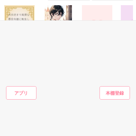
『──俺と結婚してくれないか』といきなりプロポーズをしてき
た上、同居まで提案してきて──？

鷹哉『宜しくな、俺の雛子』🦅

雛子『俺の……ひぃ、雛子？！！！』🐥

作品を読む
シゴデキで冷徹な上司が見せる素顔は、なぜか想像以上に甘く
て……🐥💓🦅

ファンタジー
ファンタジー
恋愛(オフィスラブ)
ファンタ
派手好きで高慢な
聖母召喚 〜王子
職場内恋愛
白と黒の
※表紙も作中使用の画像も全てフリー素材です。

悪役令嬢に転生し
に俺と結婚して聖
※執筆期間2026.6.3〜7.20完結です。　

西那／著
榛奈 伶
ましたが、バッド
母になれと烈愛さ
※他サイトさんにて恋愛トレンド1位でした〜良かったら読ん
エンドは嫌なので
れてますが、隙を
木山楽斗／著
またたびやま銀猫
で頂けると嬉しいです。
地味に謙虚に生き
見て逃げます〜
／著
ていきたい。
アプリ
もっと見る
作品を読む
かんたん検索の条件を変える