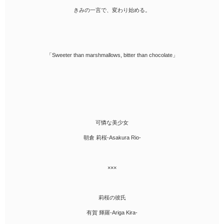
きみの一言で、変わり始める。
「Sweeter than marshmallows, bitter than chocolate」
可憐な美少女
朝倉 莉桜-Asakura Rio-
×××
莉桜の彼氏
有賀 輝羅-Ariga Kira-