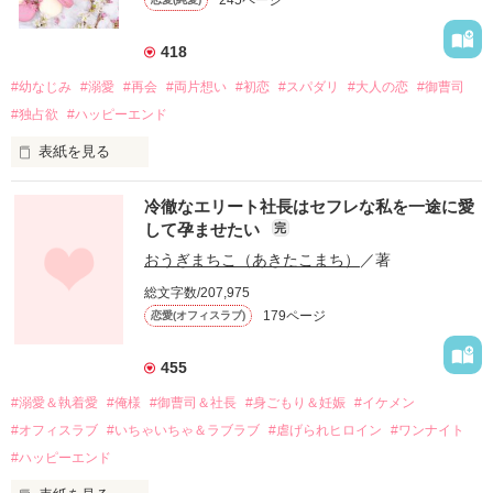
245ページ
418
#幼なじみ
#溺愛
#再会
#両片想い
#初恋
#スパダリ
#大人の恋
#御曹司
#独占欲
#ハッピーエンド
表紙を見る
冷徹なエリート社長はセフレな私を一途に愛
して孕ませたい
完
幼なじみの哲平に淡い恋心を抱いていた美桜。

おうぎまちこ（あきたこまち）
／著
しかし、ある出来事をきっかけに二人の関係は壊れてしまう。

総文字数/207,975
関係修復もできないまま、美桜は両親の離婚によって

179ページ
恋愛(オフィスラブ)
引っ越すことになり、哲平とも離れ離れになった。

それから約十二年後。

455
過去の傷から、二度と会いたくないと思っていた哲平に

#溺愛＆執着愛
#俺様
#御曹司＆社長
#身ごもり＆妊娠
#イケメン
運命のような再会を果たす。

#オフィスラブ
#いちゃいちゃ＆ラブラブ
#虐げられヒロイン
#ワンナイト
そして、ひょんなことから

#ハッピーエンド
酔った勢いで一夜を共にしてしまった。
