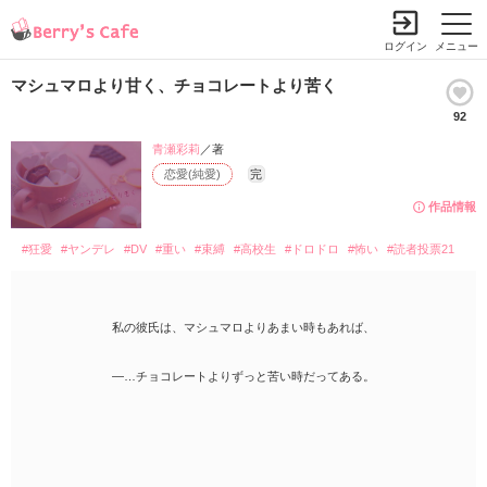
ログイン
メニュー
マシュマロより甘く、チョコレートより苦く
92
青瀬彩莉
／著
恋愛(純愛)
完
作品情報
#狂愛
#ヤンデレ
#DV
#重い
#束縛
#高校生
#ドロドロ
#怖い
#読者投票21
私の彼氏は、マシュマロよりあまい時もあれば、
―…チョコレートよりずっと苦い時だってある。