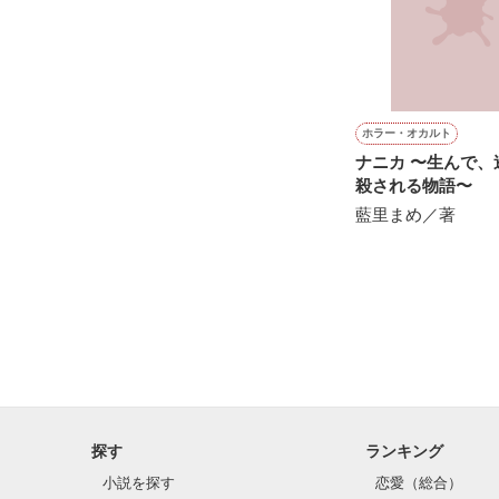
『"愛してるよ"』
感動のラスト──
ホラー・オカルト
ナニカ 〜生んで、逃げて、
殺される物語〜
藍里まめ／著
野いちご

ジャンル別 最高
総合 最高3位！

ベリーズカフェ

ジャンル別 最高
ありがとうござ
探す
ランキング
※こちらの作品
小説を探す
恋愛（総合）