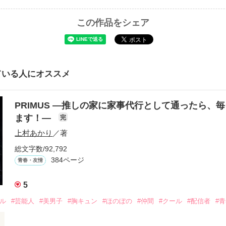
この作品をシェア
ている人にオススメ
PRIMUS ―推しの家に家事代行として通ったら、
ます！―
完
上村あかり
／著
総文字数/92,792
384ページ
青春・友情
5
ドル
#芸能人
#美男子
#胸キュン
#ほのぼの
#仲間
#クール
#配信者
#