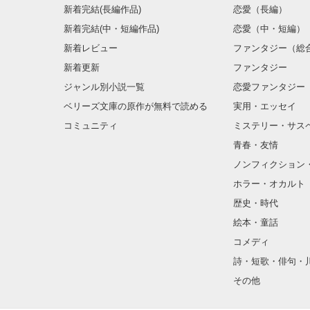
新着完結(長編作品)
恋愛（長編）
新着完結(中・短編作品)
恋愛（中・短編）
新着レビュー
ファンタジー（総
新着更新
ファンタジー
ジャンル別小説一覧
恋愛ファンタジー
ベリーズ文庫の原作が無料で読める
実用・エッセイ
コミュニティ
ミステリー・サス
青春・友情
ノンフィクション
ホラー・オカルト
歴史・時代
絵本・童話
コメディ
詩・短歌・俳句・
その他