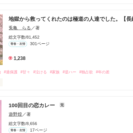
こうにいるはずだったのに、仕事先で毎日会っています。

を諦めない赤。

地獄から救ってくれたのは極道の人達でした。【


兎亀 らる
／著
眩しい白。

総文字数/81,452
をもらい、「私も一歩踏み出してみたい」と思えるようになった。

301ページ
青春・友情
1,238
、夢、そして成長。

、ときどき泣ける。

動
#過保護
#甘々
#泣ける
#家族
#逆ハー
#独占欲
#年の差
青春群像劇〜

いよ｣

ないよ』

100回目の恋カレー
完
作品を読む
遊野煌
／著
生きてんのよ｣

総文字数/8,656
れてありがとう』

17ページ
青春・友情