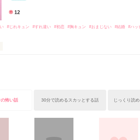
まなきゃ良かった｣

12
くれてありがとう』

想い
#じれキュン
#すれ違い
#初恋
#胸キュン
#おまじない
#結婚
#ハッ
ば·····｣

から俺たちは·····』

ーって知ってる？』

レー？』

受け感情を知らない女の子と

ーを100回たべたら、好きな人が自分のこと好きになっちゃうんだって』
情を教える極道達との物語。

イツに好きだよって言えない、臆病な私の初恋と恋のおまじないの話。

けの怖い話
30分で読めるスカッとする話
じっくり読め
方も、助けの求め方も、何も知らなかった。

えてくれた。

素材です。コンテスト用に既存作を改稿しました。