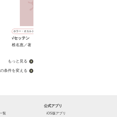
ホラー・オカルト
ファンタジー
青春・友情
ファンタジー
√セッテン
どうも、噂の悪女でござい
バトルロワイヤル
婚約破棄された
ます
演じることにし
椎名惠／著
スミヒラ／著
れ衣を着せられ
三沢ケイ／著
が、すべて捨て
橘 七都／著
るのでお構いな
もっと見る
の条件を変える
公式アプリ
一覧
iOS版アプリ