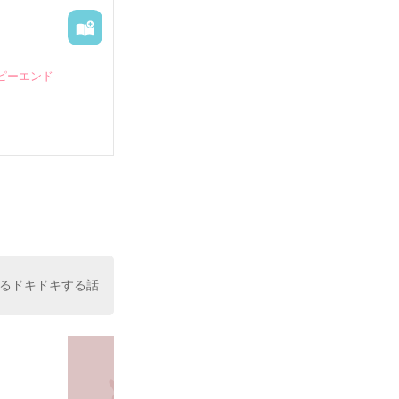
ピーエンド


るドキドキする話