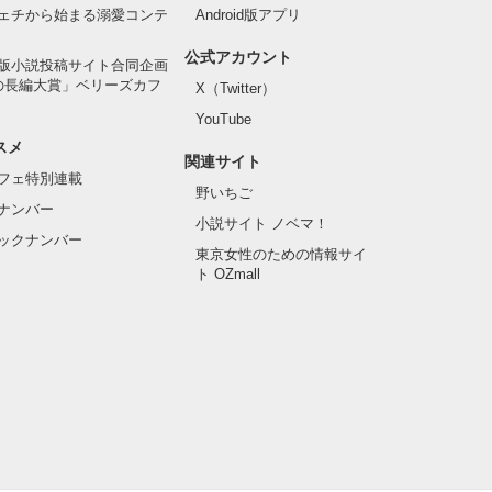
ェチから始まる溺愛コンテ
Android版アプリ
公式アカウント
版小説投稿サイト合同企画
の長編大賞」ベリーズカフ
X（Twitter）
YouTube
スメ
関連サイト
フェ特別連載
野いちご
ナンバー
小説サイト ノベマ！
ックナンバー
東京女性のための情報サイ
ト OZmall