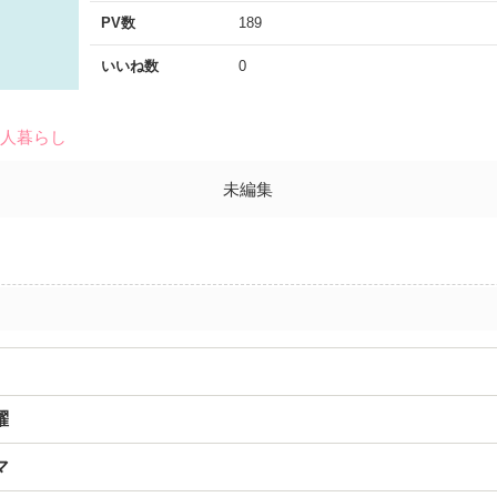
PV数
189
いいね数
0
一人暮らし
未編集
躍
マ