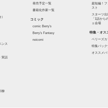
発売予定一覧
超短編！フ
スト
書籍化作家一覧
スターツ出
合）
「1話から
コミック
ェ会場
作品を読む
comic Berry's
特集・オス
Berry's Fantasy
ベリーズカ
noicomi
ペンス
特集バック
オススメバ
・実話
川柳