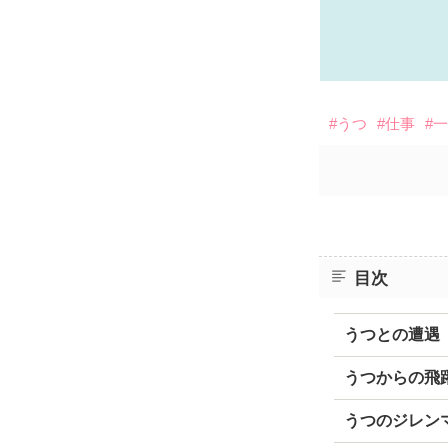
#うつ
#仕事
#
目次
うつとの遭遇
うつからの飛
うつのジレン