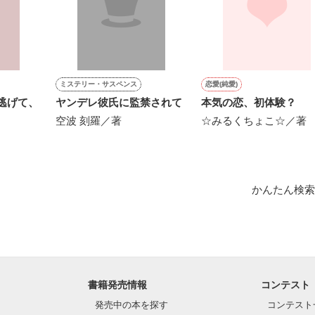
作品を読む




ミステリー・サスペンス
恋愛(純愛)
ヤンデレ彼氏に監禁されて
本気の恋、初体験？
空波 刻羅／著
☆みるくちょこ☆／著
かんたん検索
1位！

1位！

います❀

書籍発売情報
コンテスト
は、以前出していたしたものの長編バージョンになります。

発売中の本を探す
コンテスト