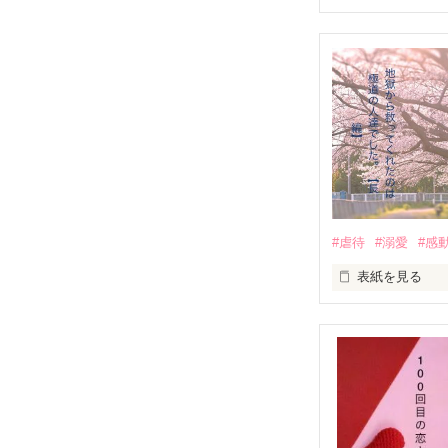
推しは画面の向
不器用でも努力
無口で頼れる黒。
天才肌で笑顔が
三人の姿に勇気
　　　恋、友情
　　　　笑って
#虐待
#溺愛
#感
　　　　　　〜
表紙を見る
｢全部あんたのせ
『──のせいじゃ
｢なんであんたが
『生きていてく