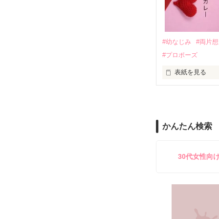
｢あんたなんか産
『産まれてきて
#幼なじみ
#両片
#プロポーズ
｢あんたさえ居なけれ
『──が居てくれた
表紙を見る
『ねぇ、恋カレ
──『ん？　恋カ
両親から虐待を
かんたん検索
『うん。恋カレ
その女の子に感
これは好きなア
30代女性向
泣き方も、笑い
でもみんなが教
※表紙はフリー