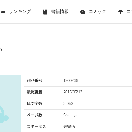
ランキング
書籍情報
コミック
コ
い
作品番号
1200236
最終更新
2015/05/13
総文字数
3,050
ページ数
5ページ
ステータス
未完結