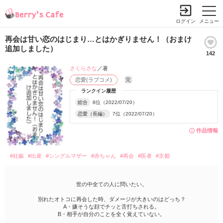
ログイン
メニュー
再会は甘い恋のはじまり…とはかぎりません！（おまけ
追加しました）
142
さくらさな
／著
恋愛(ラブコメ)
完
ランクイン履歴
総合
8位（2022/07/20）
恋愛（長編）
7位（2022/07/20）
作品情報
#妊娠
#出産
#シングルマザー
#赤ちゃん
#再会
#医者
#京都
世の中全ての人に問いたい。
別れたオトコに再会した時、ダメージが大きいのはどっち？
A・嫌そうな顔でチッと舌打ちされる。
B・相手が自分のことを全く覚えていない。