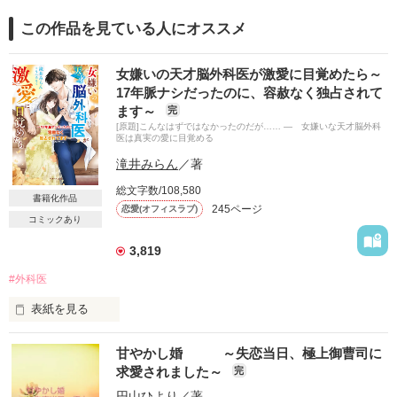
この作品を見ている人にオススメ
女嫌いの天才脳外科医が激愛に目覚めたら～
17年脈ナシだったのに、容赦なく独占されて
ます～
完
[原題]こんなはずではなかったのだが…… ― 女嫌いな天才脳外科
医は真実の愛に目覚める
滝井みらん
／著
総文字数/108,580
書籍化作品
245ページ
恋愛(オフィスラブ)
コミックあり
3,819
#外科医
表紙を見る
★木村　優里（きむら　ゆり）　２７歳

甘やかし婚 ～失恋当日、極上御曹司に
商社勤務のOL

求愛されました～
完
×

円山ひより
／著