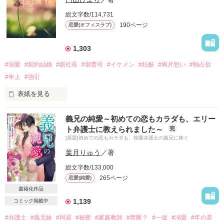
総文字数/114,731
★四条　玲人（しじょう　れいと）３２歳

190ページ
恋愛(オフィスラブ)
脳神経外科医

1,303
2023.8.31 公開

#溺愛
#契約結婚
#副社長
#御曹司
#イケメン
#妊娠
#両片想い
#独占欲
#年上
#強引
☆素敵なレビューどうもありがとう

表紙を見る
    ございます(*^^*)
倉戸沙也（くらと　さや）

義兄の純愛～初めての恋もカラダも、エリー
佐月製菓株式会社総務課勤務 ２８歳

ト弁護士に教えられました～
完
作品を読む
[原題]初めての恋もカラダも、熱愛弁護士の義兄に捧ぐ
✕

葉月りゅう
／著
響谷郁（ひびきや かおる）

総文字数/133,000
響谷ホールディングス副社長 ３０歳

265ページ
恋愛(純愛)
書籍化作品
1,139
コミック掲載中
『俺と結婚しよう』

#弁護士
#義兄妹
#同居
#秘密
#家庭教師
#禁断？
#一途
#溺愛
#年の差