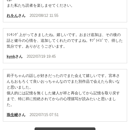
また私たち読者を楽しませてください。
れをん
さん
2022/08/12 11:55
ﾗﾝｷﾝｸﾞ上がってきましたね。嬉しいです。おまけ追加は、その後の
話と健斗の心情を、追加してくれたのですよね。ｻﾌﾟﾗｲｽﾞで、得した
気分です。ありがとうございます。
kynk
さん
2022/07/19 19:45
莉子ちゃんの話しが好きだったのでまた会えて嬉しいです。宮本さ
んもおもろくて良いおっちゃんなのでまた別作品で会えたら良いな
と思いました。
個人的には記憶を無くした健人が祥と再会してから記憶を取り戻す
まで、特に祥に拒絶されてからの心理描写が読みたいと思いまし
た。
珠生崚
さん
2022/07/15 07:51