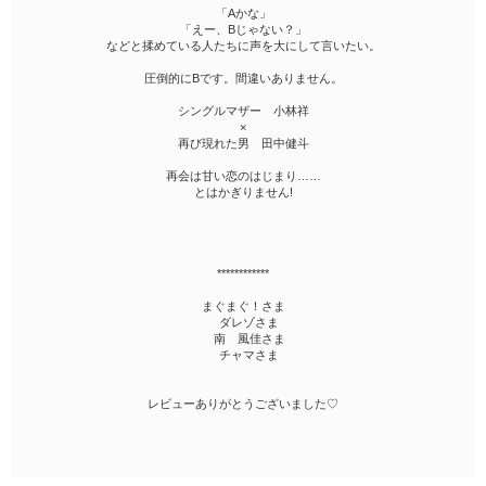
「Aかな」
「えー、Bじゃない？」
などと揉めている人たちに声を大にして言いたい。
圧倒的にBです。間違いありません。
シングルマザー 小林祥
×
再び現れた男 田中健斗
再会は甘い恋のはじまり……
とはかぎりません!
************
まぐまぐ！さま
ダレゾさま
南 風佳さま
チャマさま
レビューありがとうございました♡