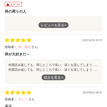
ネタバレ
祥の周りの人
いい人ばかり。それもこれも祥の人柄だろうな。媚びない、前向
レビューを見る
き、素直、一生懸命。祥を好きになり、記憶を無くした状態でも
また祥を好きになるって健斗、見る目ある！笑
健斗も記憶を無くして4年もあったらまた他の人との恋愛が出来
2022/10/31 02:57
ただろうけど、本能(⁈)で祥を求めていたんだろうな。すごい。
つむちゃんも可愛いくて♡つむちゃんが繋いだ家族との繋がりと
投稿者：
南 風佳
さん
かやっぱり祥の子だなーと思った。
祥が大好きだ～
めっちゃ面白くて一気読みしました。
何度読み返しても、同じところで笑い、涙💧を流してしまう…。 相手の幸せを一番に思う祥が大好きだ～
何度読み返しても、同じところで笑い、涙💧を流してしまう…。
相手の幸せを一番に思う祥が大好きだ～
続きを見る
2022/09/11 08:41
投稿者：
ダレゾ
さん
毛玉