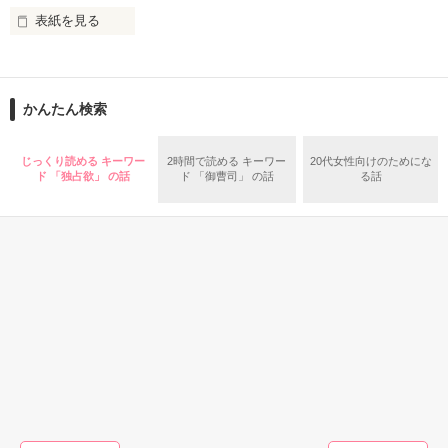
表紙を見る
元恋人の結婚報告を受けた帰り道、出会ったあなた。

突然の親の再婚で、大好きな弁護士の彼と

『お前を甘やかしたい』

幸か不幸か、義兄妹になってしまった。

かんたん検索
これは禁断の恋というものだろうと

甘い砂糖菓子みたいな突然のプロポーズ。

想いを諦めようとしたのに、

じっくり読める キーワー
2時間で読める キーワー
20代女性向けのためにな
ド 「独占欲」 の話
ド 「御曹司」 の話
る話
同居を始めると共に

『俺の後継者を産んでほしい』

どうしてか彼はより一層過保護になって、

私をとことん甘やかす。

赤裸々すぎる要望。

「こんなことまで教えて……

悪い義兄だね、俺は」

こんな結婚、ありえない。

恋も、キスも、その先も

そう思うのに。

恋愛(純愛)
恋愛(純愛)
恋愛(純愛)
恋愛(オフ
私の初めてはすべてあなたに教え込まれた。

再会ロマンス～幼
返事も溺愛もキス
結婚したくないは
あの時間
キレイな二重の目に滲む色香と、甘い誘惑まじりの低音に、心
なじみの甘い溺愛
のあとで
ずの俺様社長に、
方法が 
こんなに一途に愛されてしまったら、

と体が乱されていく。

から逃げられない
成婚を強行されま
遊野煌／著
ヤジマ 
もう義兄妹なんかじゃいられない。
