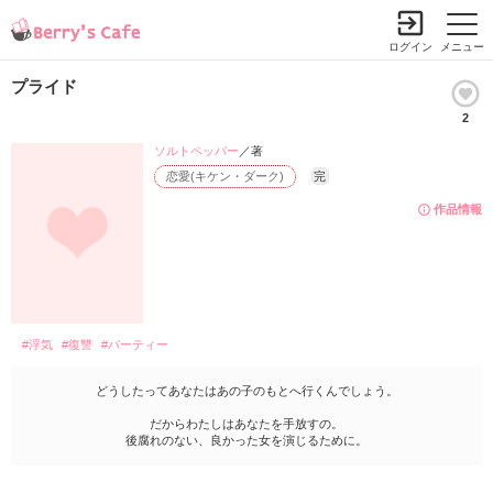
ログイン
メニュー
プライド
2
ソルトペッパー
／著
恋愛(キケン・ダーク)
完
作品情報
#浮気
#復讐
#パーティー
どうしたってあなたはあの子のもとへ行くんでしょう。
だからわたしはあなたを手放すの。
後腐れのない、良かった女を演じるために。