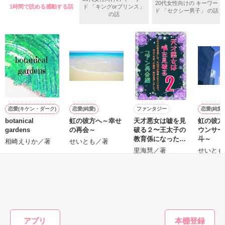
20代女性向けの キーワー
1時間で読める感動する話
ド 「キングorプリンス」
アメリカから帰国した彼は

この道のりは、本当にあなたとの甘い未来に繫がってい
ド 「セクシー男子」 の話
の話
私を取り戻すためにどこまでも甘く強引に口説いてくるけれど

る……？

三年前の心の傷が癒えないままの私は

もう恋なんてうんざりだ。

「俺は今でもまどかが好きだ」

●2017.2.14～2017.5.31●

そんなに甘く囁かれたって

復縁する気はありません。

●2017.6.2　番外編追加●

恋愛(キケン・ダーク)
恋愛(純愛)
ファンタジー
恋愛(純愛)
botanical
虹の彼方へ～幸せ
天才悪女は嘘を見
虹の彼方
gardens
の再会～
破る２〜王太子の
ウンサー
教育係になったは
斗～
相崎えりか／著
せいとも／著
ずが溺愛されてま
里海慧／著
せいとも
作品を読む
作品を読む
す。すべてを奪っ
た義妹一家は自滅
もっと見る
しました〜ユアン
再会編
かんたん検索の条件を変える
アプリ