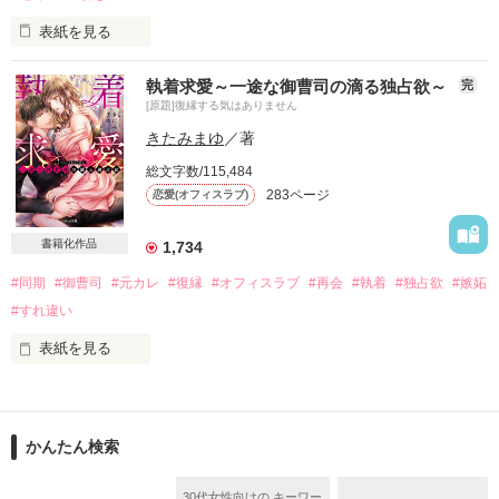
表紙を見る
《2018.2.10にベリーズ文庫より書籍化予定のため、大変申し
執着求愛～一途な御曹司の滴る独占欲～
完
訳ないのですが1.10より試し読みになります。

[原題]復縁する気はありません
よろしくお願いいたします》

きたみまゆ
／著
総文字数/115,484
283ページ
恋愛(オフィスラブ)
「ひと目惚れって、信じる？」

書籍化作品
1,734
そんなこと本当は信じられなかったけれど、

#同期
#御曹司
#元カレ
#復縁
#オフィスラブ
#再会
#執着
#独占欲
#嫉妬
あまりに真剣な目をして言うから。

#すれ違い
信じただけでなく、心まで奪われて。

表紙を見る
それなのに――

「……俺がそばにいない間に、悔しいくらい綺麗になったな」

そう言って私を組み敷いたのは

「騙していたんですか……？」

かんたん検索
偶然再会した元彼だった

30代女性向けの キーワー