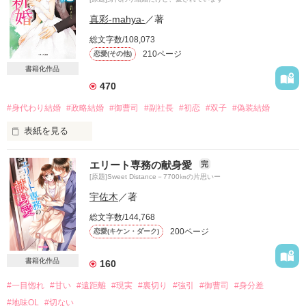
真彩-mahya-
／著
総文字数/108,073
210ページ
恋愛(その他)
書籍化作品
470
#身代わり結婚
#政略結婚
#御曹司
#副社長
#初恋
#双子
#偽装結婚
表紙を見る
身代わり結婚。

エリート専務の献身愛
完
[原題]Sweet Distance－7700㎞の片思いー
だけど

宇佐木
／著
溺愛してくる旦那様に翻弄されています。

総文字数/144,768
200ページ
恋愛(キケン・ダーク)
2019.8.29～2019.10.18
書籍化作品
160
#一目惚れ
#甘い
#遠距離
#現実
#裏切り
#強引
#御曹司
#身分差
作品を読む
#地味OL
#切ない