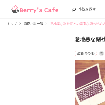
小説を探す
トップ
恋愛小説一覧
意地悪な副社長との素直な恋の始め
意地悪な副
恋愛(その他)
完