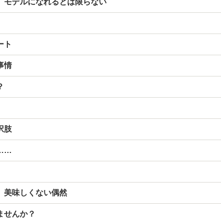
、モデルになれるとは限らない
ート
事情
？
択肢
……
、美味しくない偶然
ませんか？