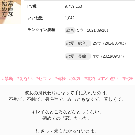
PV数
9,759,153
いいね数
1,042
ランクイン履歴
総合
5位（2021/09/10）
恋愛（総合）
25位（2024/06/03）
恋愛（長編）
4位（2021/09/07）
#禁断
#切ない
#セフレ
#俺様
#浮気
#結婚
#すれ違い
#妊娠
彼女の身代わりになって手に入れたのは、
不毛で、不純で、身勝手で、みっともなくて、苦しくて。
キレイなところなどひとつもない、
初めての『恋』だった。
行きつく先もわからないまま、