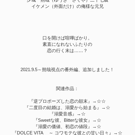
イケメン（外面だけ）の俺様な元兄
口を開けば喧嘩ばかり。
素直になれないふたりの
恋の行く末は……？
2021.9.5～朔哉視点の番外編、追加しました！
関連作品：
『逆プロポーズした恋の顛末』→☆☆
『二度目の結婚は、溺愛から始まる』→☆
『溺愛音感』→☆
『Sweetな彼、Bitterな彼女』→☆
『溺愛の価値、初恋の値段』→☆
『DOLCE VITA ～ コワモテな彼との甘い日々』→☆