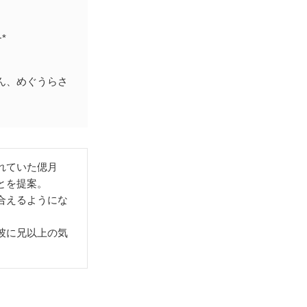
+*
さん、めぐうらさ
れていた偲月
とを提案。
合えるようにな
彼に兄以上の気