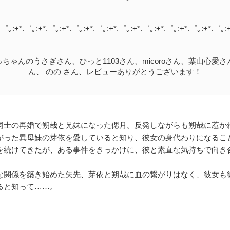
.゜｡:+*.゜｡:+*.゜｡:+*.゜｡:+*.゜｡:+*.゜｡:+*.゜｡:+*.゜｡:+*.゜｡:+*.゜｡:
ちゃんのうさぎさん、ひっと1103さん、micoroさん、葉山心愛
ん、 のの さん、レビューありがとうございます！
同士の再婚で朔哉と兄妹になった偲月。反発しながらも朔哉に惹か
がった異母妹の芽依を愛していると知り、彼女の身代わりになるこ
を続けてきたが、ある事件をきっかけに、彼と素直な気持ちで向き
な関係を築き始めた矢先、芽依と朔哉に血の繋がりはなく、彼女も
ると知って……。