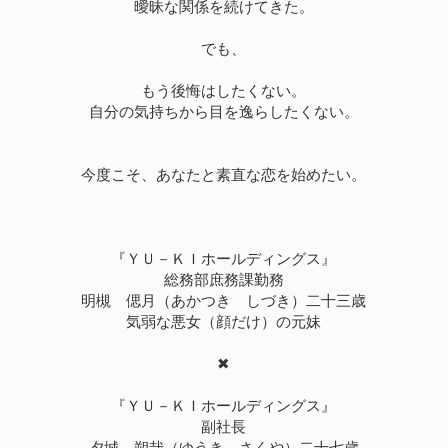
曖昧な関係を続けてきた。
でも、
もう後悔はしたくない。
自分の気持ちから目を逸らしたくない。
今度こそ、あなたと素直な恋を始めたい。
『ＹＵ－ＫＩホールディングス』
総務部庶務課勤務
明槻 偲月（あかつき しづき）二十三歳
気弱な悪女（顔だけ）の元妹
✖
『ＹＵ－ＫＩホールディングス』
副社長
夕城 朔哉（ゆうき さくや）二十七歳