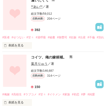
逢いたくて
**あい**
／著
総文字数/59,012
204ページ
恋愛(純愛)
392
#医者
#せつない
#甘々
#過呼吸
#秘書
#御曹司
#妊娠
#出産
#不倫
#別れ
表紙を見る
今日も明日も明後日も

コイツ、俺の嫁候補。
完
葉月りゅう
／著
朝も昼も夜も

総文字数/146,687
314ページ
恋愛(純愛)
楽しいときも嬉しいときも

150
#俺嫁
#高校生
#ラブコメ
#甘々
#イケメン
#家族
#初恋
#夢
#純愛
悲しいときも苦しいときも

表紙を見る