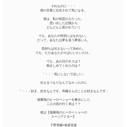
それなのに・・・
彼の言葉に左右されて気になる。
彼は、私の初恋の人だった。
思い出した記憶から
どんどんと惹かれていく
でも、あなたの特別にはなれない。
だって、あなたは夢を追う夢追い人。
気持ちは伝えないって決めた。
でも、ただあなたのそばにいたいだけ。
でも、あの日のキスは？
抱きしめてくれたのは？
「・・・気にしないでほしい」
伝えるつもりなんてなかったのに
「・・・好き、好きなんです。亮輔さんのことが好きなんです」
遊園地のヒーローショーを舞台にした
二人の恋の行く末は？？
彼は【遊園地のヒーローショーの
スーツアクター】
下野亮輔×相原花菜