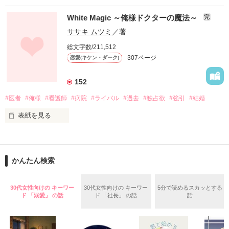
あなたに逢いたくて…

White Magic ～俺様ドクターの魔法～
完
大家族の次男である

逢いたくて…

イケメンなイクメンに捕まったあたしは、

ササキ ムツミ
／著
なぜか彼らのお世話をすることに！？

総文字数/211,512
307ページ
恋愛(キケン・ダーク)
家政婦状態のあたしに求められるのは、甘い要求。

神永  咲(25)·社長秘書

152
「風呂とベッドは俺と必ず一緒。

西崎  渉(27)·医者

#医者
#俺様
#看護師
#病院
#ライバル
#過去
#独占欲
#強引
#結婚
あ、どっちも狭いからちゃんと抱きしめ合わないとな」

表紙を見る
「家政婦はそんなことまでしません！

ていうかまず、あたしはあんたの家政婦じゃない！」

切なく甘い大人のラブストーリー

「これ、私にですか？」

「じゃあ……嫁候補ならどう？」

「そう、ただの下心だから」

☆みやのもりさん☆

かんたん検索
素敵なレビューありがとうございます。こちらの作品もお読み
くださったのですね。うれしいです。この小説は私が初めてか
百井　睦美(モモイ　ムツミ)

愛し、愛されることを教えてくれて

30代女性向けの キーワー
30代女性向けの キーワー
5分で読めるスカッとする
き上げた小説なんです。思い入れが強い作品です。過去作品も
悩んだ時、辛い時、そばにいて支えてくれたのは

ド 「溺愛」 の話
ド 「社長」 の話
話
26歳

いつだってあなたでした。

職業：看護師
