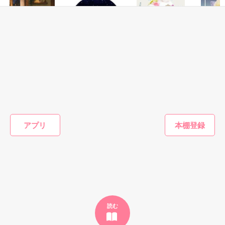
作品を読む
上司、後輩からの信頼も厚い

｡+*:..｡o○＊○o｡..:*+｡

愛称、ももちゃん

さらりと迫るマイペース男子

×

男っぽいけど中身は乙女な女子

：

恋愛(キケン・ダーク)
恋愛(キケン・ダーク)
恋愛(オフィスラブ)
恋愛(キケ
佐々木　瞬（ササキ　シュン)

：

ねえ、はやく降参
逃げられるものな
君と始める最後の
惚れたら
この恋は、一生モノ。

してよ。 ――同じ
らお好きにどう
恋
32歳

Raika_
苗字になっても、
ぞ。
陽瀬 柚夏／著
*+･:..｡o○＊○o｡..:･+*

まだ足りない。甘
momomo／著
小花衣いろは／著
職業：医師

くて焦れったい心
理戦を続ける夫
アプリ
愛称(？)、俺様ドクター(本人は知らない)

公開 H26.4.15～　完結 H26.9.11

婦。
もっと見る
瞬に翻弄されまくりの

かんたん検索の条件を変える
野いちご総合ランキング

睦美の運命はいかに！

まさかの１位をいただきました…！（驚愕）

そしてそして。

皆様のおかげで書籍化していただくことになりました！

2014/9/15　連載開始

読む
2014/12/3　完結

素敵な感想＆レビューをくださった方、
