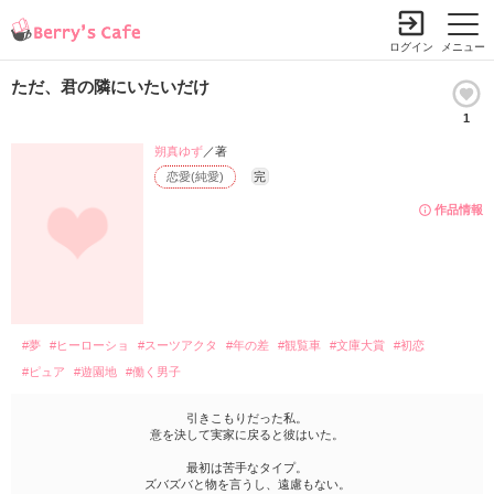
ログイン
メニュー
ただ、君の隣にいたいだけ
1
朔真ゆず
／著
恋愛(純愛)
完
作品情報
#夢
#ヒーローショ
#スーツアクタ
#年の差
#観覧車
#文庫大賞
#初恋
#ピュア
#遊園地
#働く男子
引きこもりだった私。
意を決して実家に戻ると彼はいた。
最初は苦手なタイプ。
ズバズバと物を言うし、遠慮もない。