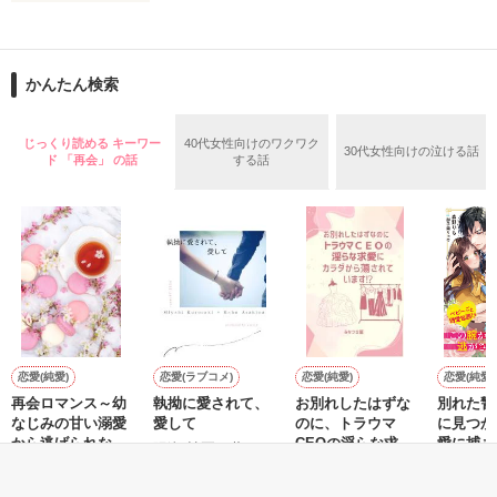
止まっていたはずの二人の時間が、再び動き出す。

舞川雛子（26）は大手お菓子メーカー、三日月製菓コーポレー
再会から始まる、溺愛ラブ。

ションの企画戦略室で働いている。

また雛子には2年前から付き合いはじめ、半年前から同棲を始
2026.6.5～2026.7.25

かんたん検索
めた、同期で恋人の石垣守（26）がいるのだが、後輩の姫原由
羅（24）との浮気が発覚した上、いつのまにか元カノにされて
いた。

じっくり読める キーワー
40代女性向けのワクワク
30代女性向けの泣ける話
守と由羅から『便利屋雛子』と馬鹿にされ、一人こっそり泣い
ド 「再会」 の話
する話
＊以前、公開していた話の改稿版です＊

ていた雛子に、企画戦略室の上司である雪瀬鷹哉（29）が
『──俺と結婚してくれないか』といきなりプロポーズをしてき
た上、同居まで提案してきて──？

鷹哉『宜しくな、俺の雛子』🦅

雛子『俺の……ひぃ、雛子？！！！』🐥

作品を読む
シゴデキで冷徹な上司が見せる素顔は、なぜか想像以上に甘く
て……🐥💓🦅

恋愛(純愛)
恋愛(ラブコメ)
恋愛(純愛)
恋愛(純愛)
再会ロマンス～幼
執拗に愛されて、
お別れしたはずな
別れた警
ｽ
※表紙も作中使用の画像も全てフリー素材です。

なじみの甘い溺愛
愛して
のに、トラウマ
に見つか
※執筆期間2026.6.3〜7.20完結です。　

から逃げられない
CEOの淫らな求愛
愛に捕ま
陽瀬 柚夏／著
※他サイトさんにて恋愛トレンド1位でした〜良かったら読ん
～
にカラダから蕩か
松本ユミ／著
みなつき菫／著
森野りも
で頂けると嬉しいです。
されています⁉︎