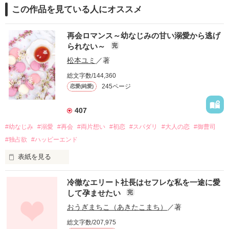
この作品を見ている人にオススメ
再会ロマンス～幼なじみの甘い溺愛から逃げ
られない～
完
松本ユミ
／著
総文字数/144,360
245ページ
恋愛(純愛)
407
#幼なじみ
#溺愛
#再会
#両片想い
#初恋
#スパダリ
#大人の恋
#御曹司
#独占欲
#ハッピーエンド
表紙を見る
冷徹なエリート社長はセフレな私を一途に愛
して孕ませたい
完
幼なじみの哲平に淡い恋心を抱いていた美桜。

おうぎまちこ（あきたこまち）
／著
しかし、ある出来事をきっかけに二人の関係は壊れてしまう。

総文字数/207,975
関係修復もできないまま、美桜は両親の離婚によって
