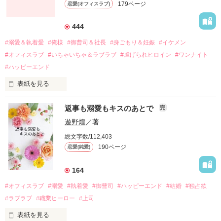
179ページ
恋愛(オフィスラブ)
引っ越すことになり、哲平とも離れ離れになった。

それから約十二年後。

444
過去の傷から、二度と会いたくないと思っていた哲平に

#溺愛＆執着愛
#俺様
#御曹司＆社長
#身ごもり＆妊娠
#イケメン
運命のような再会を果たす。

#オフィスラブ
#いちゃいちゃ＆ラブラブ
#虐げられヒロイン
#ワンナイト
そして、ひょんなことから

#ハッピーエンド
酔った勢いで一夜を共にしてしまった。

表紙を見る
さらに、美桜が初めてだと知った哲平は

『責任をとる、結婚しよう』と真っ直ぐに告げてきた。

　おかしな噂を流されて前の職場でうまくいかなかった梅田美
戸惑う美桜とは裏腹に、好きという気持ちを隠すことなく

返事も溺愛もキスのあとで
完
桜は、海外で傷心旅行をしていたところ、日本人美青年と出会
甘やかしてくる。

い、酒の勢いもあり一夜限りの関係となる。

遊野煌
／著
　帰国後、美桜は新しい職場でワンナイトした美青年と再会。
そんなある日、哲平は美桜がストーカー被害に

総文字数/112,403
なんと彼の正体は、とある財閥御曹司にも関わらず、一族を離
遭っていることを知る。

190ページ
恋愛(純愛)
れて起業した新進気鋭の実業家、社内でも冷徹だと評判な社長
美桜を守るため、哲平は同居を提案してきて――。

――御影恭司その人だったのだ――！

　なぜか恭司から飼い猫の世話係を命じられた美桜は、猫の世
164
話を口実にしばしば呼び出された上、二人はいわゆる身体だけ
夏木美桜(なつきみお)

#オフィスラブ
#溺愛
#執着愛
#御曹司
#ハッピーエンド
#結婚
#独占欲
✕

#ラブラブ
#職業ヒーロー
#上司
鳴海哲平 (なるみてっぺい)

表紙を見る
作品を読む