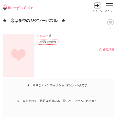
ログイン
メニュー
★ 恋は夜空のジグソーパズル ★
0
ELEGA
／著
恋愛(その他)
作品情報
★ 限りなくノンフィクションに近い小説です。
※ きまぐれで、校正＆執筆の為、読みづらいかもしれません。