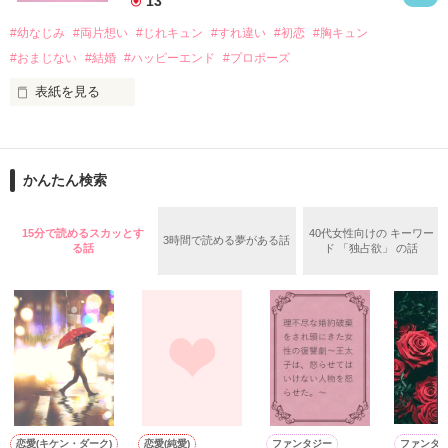
13
#幼なじみ
#両片想い
#じれキュン
#すれ違い
#初恋
#胸キュン
｢あんたなんか産まなきゃ良かった｣

『産まれてきてくれてありがとう』

#おまじない
#結婚
#ハッピーエンド
#プロポーズ
表紙を見る
｢あんたさえ居なければ·····｣

『ねぇ、恋カレーって知ってる？』

『──が居てくれたから俺たちは·····』

──『ん？　恋カレー？』

かんたん検索
『うん。恋カレーを100回たべたら、好きな人が自分のこと好
きになっちゃうんだって』

両親から虐待を受け感情を知らない女の子と

15分で読めるスカッとす
40代女性向けの キーワー
3時間で読める夢がある話
る話
ド 「独占欲」 の話
これは好きなアイツに好きだよって言えない、臆病な私の初恋
その女の子に感情を教える極道達との物語。

と恋のおまじないの話。

泣き方も、笑い方も、助けの求め方も、何も知らなかった。

※表紙はフリー素材です。コンテスト用に既存作を改稿しまし
でもみんなが教えてくれた。

た。
恋愛(キケン・ダーク)
恋愛(純愛)
ファンタジー
ファンタ