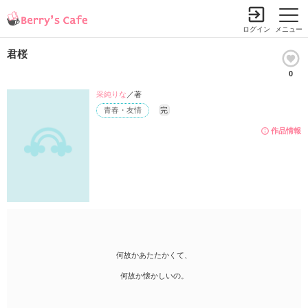
ログイン
メニュー
君桜
0
采純りな
／著
青春・友情
完
作品情報
何故かあたたかくて、
何故か懐かしいの。