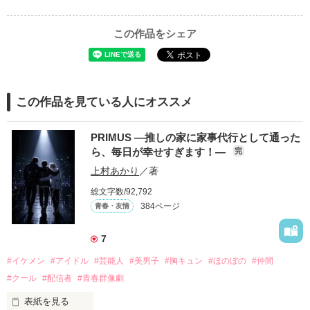
この作品をシェア
この作品を見ている人にオススメ
PRIMUS ―推しの家に家事代行として通った
ら、毎日が幸せすぎます！―
完
上村あかり
／著
総文字数/92,792
384ページ
青春・友情
7
#イケメン
#アイドル
#芸能人
#美男子
#胸キュン
#ほのぼの
#仲間
#クール
#配信者
#青春群像劇
表紙を見る