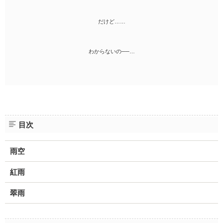
だけど……
わからないの──…
目次
雨空
紅雨
翠雨