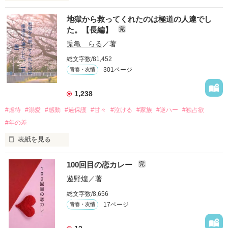
推しは画面の向こうにいるはずだったのに、仕事先で毎日会っ
地獄から救ってくれたのは極道の人達でし
ています。

た。【長編】
完
不器用でも努力を諦めない赤。

兎亀 らる
／著
無口で頼れる黒。

総文字数/81,452
天才肌で笑顔が眩しい白。

301ページ
青春・友情
三人の姿に勇気をもらい、「私も一歩踏み出してみたい」と思
えるようになった。

1,238
#虐待
#溺愛
#感動
#過保護
#甘々
#泣ける
#家族
#逆ハー
#独占欲
#年の差
　　　恋、友情、夢、そして成長。

　　　　笑って、ときどき泣ける。

表紙を見る
　　　　　　〜青春群像劇〜

100回目の恋カレー
完
｢全部あんたのせいよ｣

『──のせいじゃないよ』

遊野煌
／著
総文字数/8,656
17ページ
青春・友情
｢なんであんたが生きてんのよ｣

作品を読む
『生きていてくれてありがとう』
